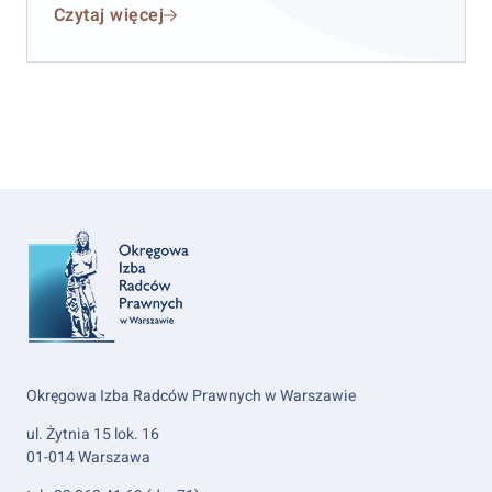
Czytaj więcej
imieniu obwinionego kasacji do Sądu Najwyższego.
Okręgowa Izba Radców Prawnych w Warszawie
ul. Żytnia 15 lok. 16
01-014 Warszawa