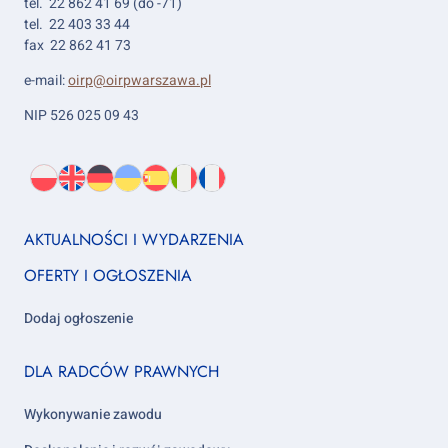
tel. 22 862 41 69 (do -71)
tel. 22 403 33 44
fax 22 862 41 73
e-mail:
oirp@oirpwarszawa.pl
NIP 526 025 09 43
Wybierz
PL
O
EN
About
DE
About
UK
About
ES
About
IT
About
FR
About
język:
nas
us
us
us
us
us
us
Footer
AKTUALNOŚCI I WYDARZENIA
column
OFERTY I OGŁOSZENIA
1
Dodaj ogłoszenie
Footer
DLA RADCÓW PRAWNYCH
column
2
Wykonywanie zawodu