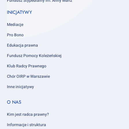
Fundusz Stypedialny im. Anny Manz
INICJATYWY
Mediacje
Pro Bono
Edukacja prawna
Fundusz Pomocy Koleżeńskiej
Klub Radcy Prawnego
Chór OIRP w Warszawie
Inne inicjatywy
Footer
O NAS
column
5
Kim jest radca prawny?
Informacje i struktura