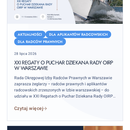
XXI
Regaty
AKTUALNOŚCI
DLA APLIKANTÓW RADCOWSKICH
o
DLA RADCÓW PRAWNYCH
Puchar
Posted
28 lipca 2026
Dziekana
on
Rady
XXI REGATY O PUCHAR DZIEKANA RADY OIRP
W WARSZAWIE
OIRP
w
Rada Okręgowej Izby Radców Prawnych w Warszawie
Warszawie
zaprasza żeglarzy – radców prawnych i aplikantów
radcowskich zrzeszonych w Izbie warszawskiej – do
udziału w XXI Regatach o Puchar Dziekana Rady OIRP
w Warszawie. Zawody odbędą się w weekend 12–13
Czytaj więcej
września 2026 r. (sobota–niedziela), przy czym
wydarzenie rozpocznie się już w piątek 11 września.