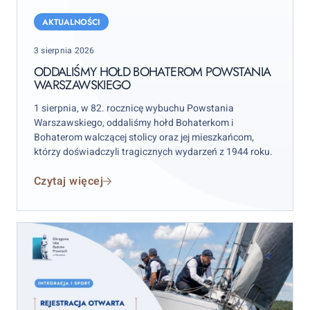
Oddaliśmy
hołd
AKTUALNOŚCI
bohaterom
Posted
3 sierpnia 2026
Powstania
on
Warszawskiego
ODDALIŚMY HOŁD BOHATEROM POWSTANIA
WARSZAWSKIEGO
1 sierpnia, w 82. rocznicę wybuchu Powstania
Warszawskiego, oddaliśmy hołd Bohaterkom i
Bohaterom walczącej stolicy oraz jej mieszkańcom,
którzy doświadczyli tragicznych wydarzeń z 1944 roku.
Czytaj więcej