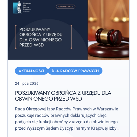
Poszukiwany
obrońca
AKTUALNOŚCI
DLA RADCÓW PRAWNYCH
z
Posted
24 lipca 2026
urzędu
on
dla
POSZUKIWANY OBROŃCA Z URZĘDU DLA
OBWINIONEGO PRZED WSD
obwinionego
przed
Rada Okręgowej Izby Radców Prawnych w Warszawie
WSD
poszukuje radców prawnych deklarujących chęć
podjęcia się funkcji obrońcy z urzędu dla obwinionego
przed Wyższym Sądem Dyscyplinarnym Krajowej Izby
Radców Prawnych w celu sporządzenia i podpisania w