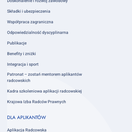
Doskonalenie i rozwój zawodowy
Składki i ubezpieczenia
Współpraca zagraniczna
Odpowiedzialność dyscyplinarna
Publikacje
Benefity i zniżki
Integracja i sport
Patronat – zostań mentorem aplikantów
radcowskich
Kadra szkoleniowa aplikacji radcowskiej
Krajowa Izba Radców Prawnych
Footer
DLA APLIKANTÓW
column
3
Aplikacja Radcowska