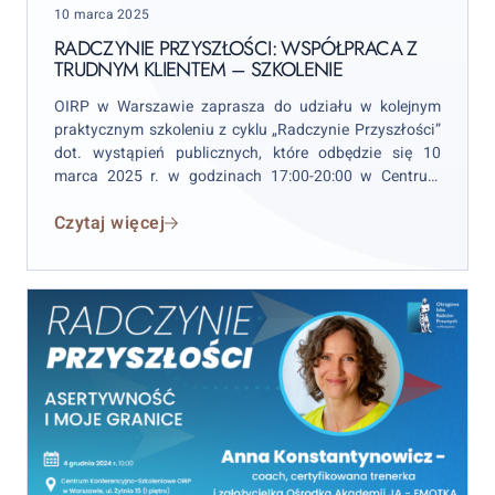
Posted
10 marca 2025
trudnym
on
klientem
RADCZYNIE PRZYSZŁOŚCI: WSPÓŁPRACA Z
TRUDNYM KLIENTEM – SZKOLENIE
–
SZKOLENIE
OIRP w Warszawie zaprasza do udziału w kolejnym
praktycznym szkoleniu z cyklu „Radczynie Przyszłości”
dot. wystąpień publicznych, które odbędzie się 10
marca 2025 r. w godzinach 17:00-20:00 w Centrum
Szkoleniowo-Konferencyjnym OIRP w Warszawie przy
Czytaj więcej
ul. Żytniej 15 (I piętro, Sala 01).