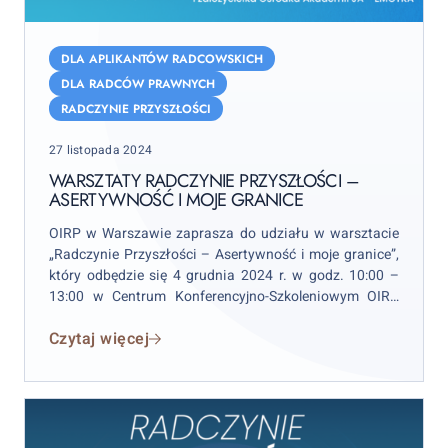
Warsztaty
Radczynie
DLA APLIKANTÓW RADCOWSKICH
Przyszłości
DLA RADCÓW PRAWNYCH
–
RADCZYNIE PRZYSZŁOŚCI
Asertywność
Posted
i
27 listopada 2024
on
moje
WARSZTATY RADCZYNIE PRZYSZŁOŚCI –
ASERTYWNOŚĆ I MOJE GRANICE
granice
OIRP w Warszawie zaprasza do udziału w warsztacie
„Radczynie Przyszłości – Asertywność i moje granice”,
który odbędzie się 4 grudnia 2024 r. w godz. 10:00 –
13:00 w Centrum Konferencyjno-Szkoleniowym OIRP
w Warszawie, ul. Żytnia 15 (I piętro).
Czytaj więcej