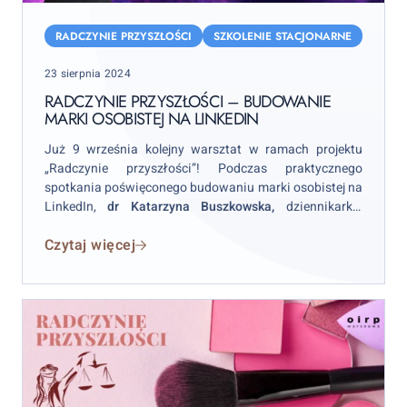
Radczynie
Przyszłości
RADCZYNIE PRZYSZŁOŚCI
SZKOLENIE STACJONARNE
–
Posted
23 sierpnia 2024
budowanie
on
marki
RADCZYNIE PRZYSZŁOŚCI – BUDOWANIE
MARKI OSOBISTEJ NA LINKEDIN
osobistej
na
Już 9 września kolejny warsztat w ramach projektu
LinkedIn
„Radczynie przyszłości”! Podczas praktycznego
spotkania poświęconego budowaniu marki osobistej na
LinkedIn,
dr Katarzyna Buszkowska,
dziennikarka,
wykładowczyni, podpowie uczestniczkom, jak
Czytaj więcej
komunikować się i funkcjonować na wspomnianej
wyżej platformie.