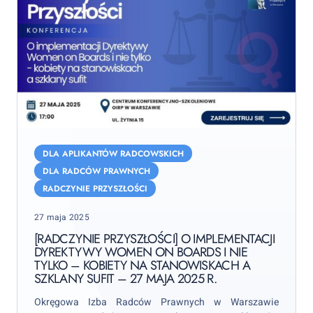
[Radczynie
Przyszłości]
DLA APLIKANTÓW RADCOWSKICH
O
DLA RADCÓW PRAWNYCH
implementacji
RADCZYNIE PRZYSZŁOŚCI
Dyrektywy
Posted
Women
27 maja 2025
on
on
[RADCZYNIE PRZYSZŁOŚCI] O IMPLEMENTACJI
DYREKTYWY WOMEN ON BOARDS I NIE
Boards
TYLKO – KOBIETY NA STANOWISKACH A
i
SZKLANY SUFIT – 27 MAJA 2025 R.
nie
tylko
Okręgowa Izba Radców Prawnych w Warszawie