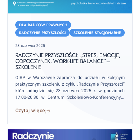
Radczynie
Przyszłości:
DLA RADCÓW PRAWNYCH
„Stres,
RADCZYNIE PRZYSZŁOŚCI
SZKOLENIE STACJONARNE
emocje,
Posted
23 czerwca 2025
odpoczynek,
on
work-
RADCZYNIE PRZYSZŁOŚCI: „STRES, EMOCJE,
ODPOCZYNEK, WORK-LIFE BALANCE”–
life
SZKOLENIE
balance”–
SZKOLENIE
OIRP w Warszawie zaprasza do udziału w kolejnym
praktycznym szkoleniu z cyklu „Radczynie Przyszłości”
które odbędzie się 23 czerwca 2025 r. w godzinach
17:00-20:30 w Centrum Szkoleniowo-Konferencyjnym
OIRP w Warszawie przy ul. Żytniej 15 (I piętro, Sala 02).
Czytaj więcej