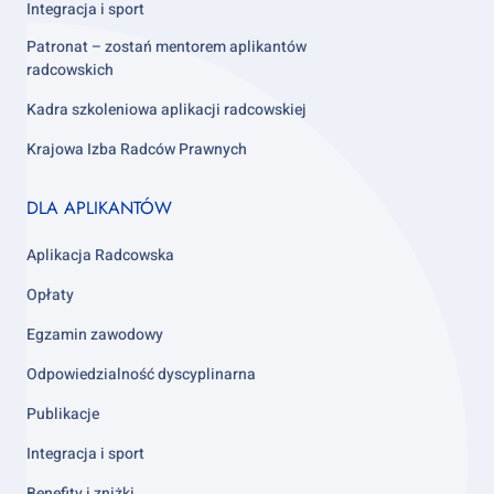
Integracja i sport
Patronat – zostań mentorem aplikantów
radcowskich
Kadra szkoleniowa aplikacji radcowskiej
Krajowa Izba Radców Prawnych
Footer
DLA APLIKANTÓW
column
3
Aplikacja Radcowska
Opłaty
Egzamin zawodowy
Odpowiedzialność dyscyplinarna
Publikacje
Integracja i sport
Benefity i zniżki