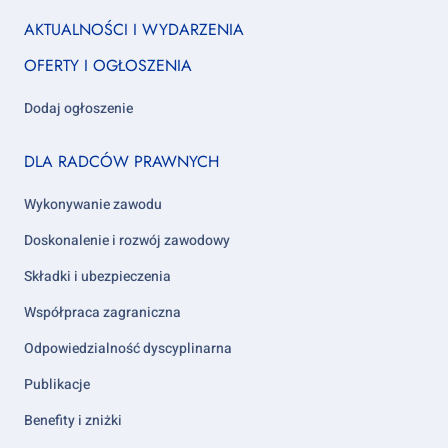
nas
us
us
us
us
us
us
Footer
AKTUALNOŚCI I WYDARZENIA
column
OFERTY I OGŁOSZENIA
1
Dodaj ogłoszenie
Footer
DLA RADCÓW PRAWNYCH
column
2
Wykonywanie zawodu
Doskonalenie i rozwój zawodowy
Składki i ubezpieczenia
Współpraca zagraniczna
Odpowiedzialność dyscyplinarna
Publikacje
Benefity i zniżki