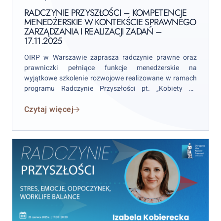
on
w
RADCZYNIE PRZYSZŁOŚCI – KOMPETENCJE
MENEDŻERSKIE W KONTEKŚCIE SPRAWNEGO
kontekście
ZARZĄDZANIA I REALIZACJI ZADAŃ –
sprawnego
17.11.2025
zarządzania
OIRP w Warszawie zaprasza radczynie prawne oraz
i
prawniczki pełniące funkcje menedżerskie na
realizacji
wyjątkowe szkolenie rozwojowe realizowane w ramach
zadań
programu Radczynie Przyszłości pt. „Kobiety na
–
stanowisku – kompetencje menedżerskie w kontekście
17.11.2025
Czytaj więcej
sprawnego zarządzania i realizacji zadań”, które
odbędzie się 17 listopada 2025 r. w godz. 10:00–16:30
w formie stacjonarnej w Centrum Konferencyjno-
Szkoleniowym OIRP w Warszawie (ul. Żytnia 15 lok. 16).