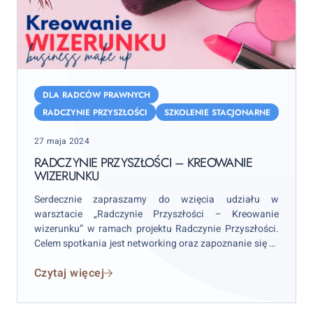
RADCZYNIE
PRZYSZŁOŚCI
DLA RADCÓW PRAWNYCH
–
RADCZYNIE PRZYSZŁOŚCI
SZKOLENIE STACJONARNE
Kreowanie
Posted
27 maja 2024
Wizerunku
on
RADCZYNIE PRZYSZŁOŚCI – KREOWANIE
WIZERUNKU
Serdecznie zapraszamy do wzięcia udziału w
warsztacie „Radczynie Przyszłości – Kreowanie
wizerunku” w ramach projektu Radczynie Przyszłości.
Celem spotkania jest networking oraz zapoznanie się ze
sztuką makijażu biznesowego. Spotkanie odbędzie się
Czytaj więcej
17 czerwca br. o godzinie 11:00 w Centrum
Szkoleniowo-Konferencyjnym Okręgowej Izby Radców
Prawnych w Warszawie ul. Żytnia 15 lok. 16.