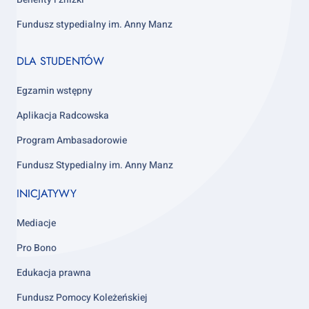
Fundusz stypedialny im. Anny Manz
Footer
DLA STUDENTÓW
column
4
Egzamin wstępny
Aplikacja Radcowska
Program Ambasadorowie
Fundusz Stypedialny im. Anny Manz
INICJATYWY
Mediacje
Pro Bono
Edukacja prawna
Fundusz Pomocy Koleżeńskiej