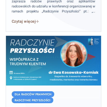
zaprasza radców prawnych oraz aplikantów
–
radcowskich do udziału w konferencji organizowanej w
kobiety
ramach projektu „Radczynie Przyszłości” pt.: „O
na
implementacji Dyrektywy Women on Boards i nie tylko –
stanowiskach
Czytaj więcej
kobiety na stanowiskach a szklany sufit”
a
szklany
sufit
–
27
maja
2025
r.
Radczynie
Przyszłości:
DLA RADCÓW PRAWNYCH
Współpraca
RADCZYNIE PRZYSZŁOŚCI
z