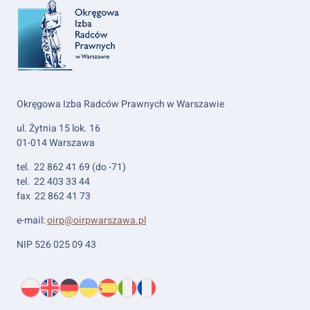
Okręgowa Izba Radców Prawnych w Warszawie
ul. Żytnia 15 lok. 16
01-014 Warszawa
tel. 22 862 41 69 (do -71)
tel. 22 403 33 44
fax 22 862 41 73
e-mail:
oirp@oirpwarszawa.pl
NIP 526 025 09 43
Wybierz
PL
O
EN
About
DE
About
UK
About
ES
About
IT
About
FR
About
język: