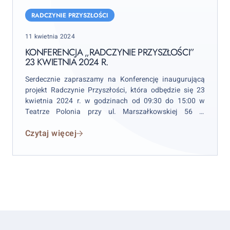
Konferencja
„Radczynie
RADCZYNIE PRZYSZŁOŚCI
Przyszłości”
Posted
11 kwietnia 2024
23
on
kwietnia
KONFERENCJA „RADCZYNIE PRZYSZŁOŚCI”
23 KWIETNIA 2024 R.
2024
r.
Serdecznie zapraszamy na Konferencję inaugurującą
projekt Radczynie Przyszłości, która odbędzie się 23
kwietnia 2024 r. w godzinach od 09:30 do 15:00 w
Teatrze Polonia przy ul. Marszałkowskiej 56 w
Warszawie.
Czytaj więcej