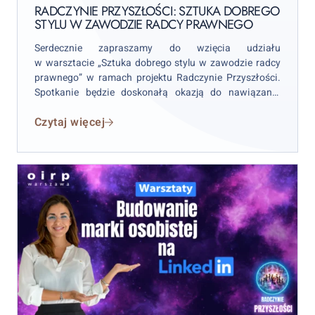
on
zawodzie
RADCZYNIE PRZYSZŁOŚCI: SZTUKA DOBREGO
STYLU W ZAWODZIE RADCY PRAWNEGO
radcy
prawnego
Serdecznie zapraszamy do wzięcia udziału
w warsztacie „Sztuka dobrego stylu w zawodzie radcy
prawnego” w ramach projektu Radczynie Przyszłości.
Spotkanie będzie doskonałą okazją do nawiązania
kontaktów oraz poznania zasad dobrego stylu,
Czytaj więcej
niezbędnych w pracy radcy prawnego. Warsztaty
odbędą się 29 października 2024 r. o godzinie 17:00
w Centrum Szkoleniowo-Konferencyjnym Okręgowej
Izby Radców Prawnych w Warszawie ul. Żytnia 15 lok.
16.