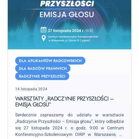
Warsztaty
„Radczynie
DLA APLIKANTÓW RADCOWSKICH
Przyszłości
DLA RADCÓW PRAWNYCH
–
RADCZYNIE PRZYSZŁOŚCI
Emisja
Posted
głosu”
14 listopada 2024
on
WARSZTATY „RADCZYNIE PRZYSZŁOŚCI –
EMISJA GŁOSU”
Serdecznie zapraszamy do udziału w warsztacie
„Radczynie Przyszłości – Emisja głosu”, który odbędzie
się 27 listopada 2024 r. o godz. 9:00 w Centrum
Konferencyjno-Szkoleniowym OIRP w Warszawie, ul.