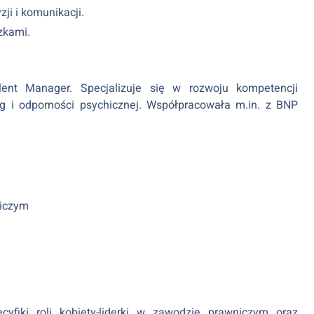
i i komunikacji.
zkami.
ent Manager. Specjalizuje się w rozwoju kompetencji
ng i odporności psychicznej. Współpracowała m.in. z BNP
niczym
fiki roli kobiety-liderki w zawodzie prawniczym oraz