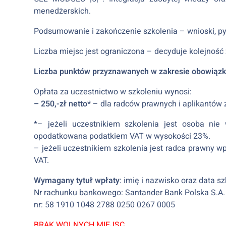
menedżerskich.
Podsumowanie i zakończenie szkolenia – wnioski, pyt
Liczba miejsc jest ograniczona – decyduje kolejność
Liczba punktów przyznawanych w zakresie obowiązk
Opłata za uczestnictwo w szkoleniu wynosi:
– 250,-zł netto*
– dla radców prawnych i aplikantów
*– jeżeli uczestnikiem szkolenia jest osoba ni
opodatkowana podatkiem VAT w wysokości 23%.
– jeżeli uczestnikiem szkolenia jest radca prawny w
VAT.
Wymagany tytuł wpłaty
: imię i nazwisko oraz data s
Nr rachunku bankowego: Santander Bank Polska S.A.
nr: 58 1910 1048 2788 0250 0267 0005
BRAK WOLNYCH MIEJSC