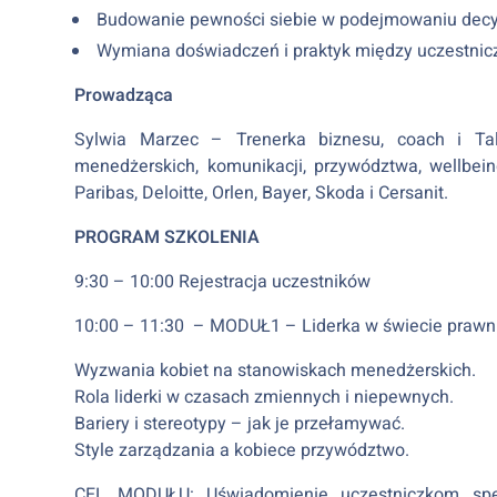
Budowanie pewności siebie w podejmowaniu decyzj
Wymiana doświadczeń i praktyk między uczestnic
Prowadząca
Sylwia Marzec – Trenerka biznesu, coach i Tal
menedżerskich, komunikacji, przywództwa, wellbei
Paribas, Deloitte, Orlen, Bayer, Skoda i Cersanit.
PROGRAM SZKOLENIA
9:30 – 10:00 Rejestracja uczestników
10:00 – 11:30 – MODUŁ1 – Liderka w świecie praw
Wyzwania kobiet na stanowiskach menedżerskich.
Rola liderki w czasach zmiennych i niepewnych.
Bariery i stereotypy – jak je przełamywać.
Style zarządzania a kobiece przywództwo.
CEL MODUŁU: Uświadomienie uczestniczkom specy