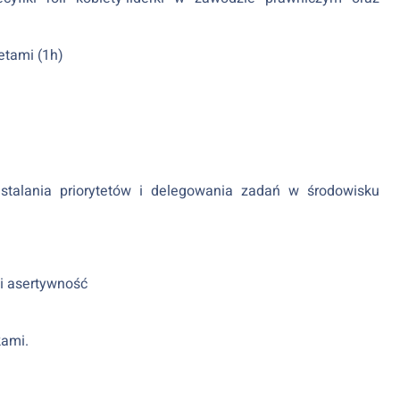
etami (1h)
talania priorytetów i delegowania zadań w środowisku
i asertywność
kami.