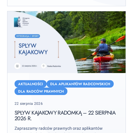
Spływ
kajakowy
AKTUALNOŚCI
DLA APLIKANTÓW RADCOWSKICH
Radomką
DLA RADCÓW PRAWNYCH
–
Posted
22 sierpnia 2026
22
on
sierpnia
SPŁYW KAJAKOWY RADOMKĄ – 22 SIERPNIA
2026 R.
2026
r.
Zapraszamy radców prawnych oraz aplikantów