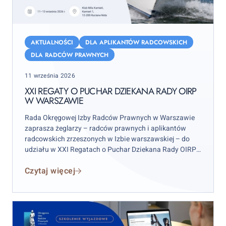
XXI
Regaty
AKTUALNOŚCI
DLA APLIKANTÓW RADCOWSKICH
o
DLA RADCÓW PRAWNYCH
Puchar
Posted
11 września 2026
Dziekana
on
Rady
XXI REGATY O PUCHAR DZIEKANA RADY OIRP
W WARSZAWIE
OIRP
w
Rada Okręgowej Izby Radców Prawnych w Warszawie
Warszawie
zaprasza żeglarzy – radców prawnych i aplikantów
radcowskich zrzeszonych w Izbie warszawskiej – do
udziału w XXI Regatach o Puchar Dziekana Rady OIRP
w Warszawie. Zawody odbędą się w weekend 12–13
Czytaj więcej
września 2026 r. (sobota–niedziela), przy czym
wydarzenie rozpocznie się już w piątek 11 września.