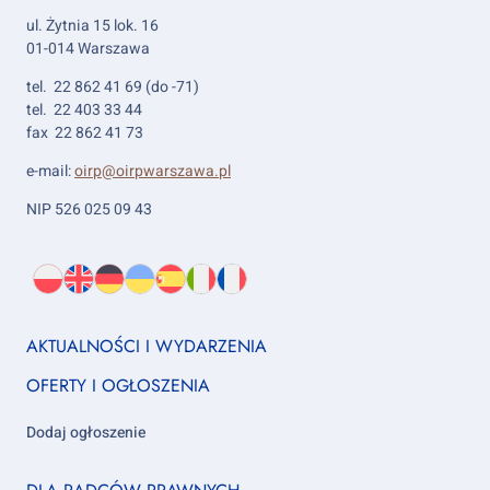
ul. Żytnia 15 lok. 16
01-014 Warszawa
tel. 22 862 41 69 (do -71)
tel. 22 403 33 44
fax 22 862 41 73
e-mail:
oirp@oirpwarszawa.pl
NIP 526 025 09 43
Wybierz
PL
O
EN
About
DE
About
UK
About
ES
About
IT
About
FR
About
język:
nas
us
us
us
us
us
us
Footer
AKTUALNOŚCI I WYDARZENIA
column
OFERTY I OGŁOSZENIA
1
Dodaj ogłoszenie
Footer