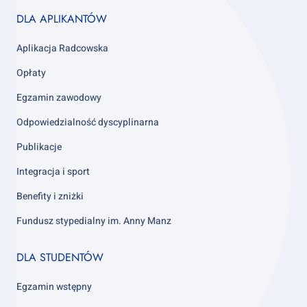
Footer
DLA APLIKANTÓW
column
3
Aplikacja Radcowska
Opłaty
Egzamin zawodowy
Odpowiedzialność dyscyplinarna
Publikacje
Integracja i sport
Benefity i zniżki
Fundusz stypedialny im. Anny Manz
Footer
DLA STUDENTÓW
column
4
Egzamin wstępny