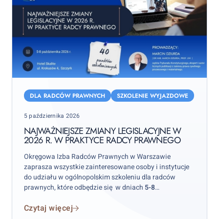
Najważniejsze
zmiany
DLA RADCÓW PRAWNYCH
SZKOLENIE WYJAZDOWE
legislacyjne
Posted
5 października 2026
w
on
2026
NAJWAŻNIEJSZE ZMIANY LEGISLACYJNE W
2026 R. W PRAKTYCE RADCY PRAWNEGO
r.
w
Okręgowa Izba Radców Prawnych w Warszawie
praktyce
zaprasza wszystkie zainteresowane osoby i instytucje
radcy
do udziału w ogólnopolskim szkoleniu dla radców
prawnych, które odbędzie się w dniach
5-8
prawnego
października 2026 r.
w hotelu „Skalite” w Szczyrku.
Czytaj więcej