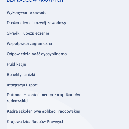
DLA RADCÓW PRAWNYCH
column
2
Wykonywanie zawodu
Doskonalenie i rozwój zawodowy
Składki i ubezpieczenia
Współpraca zagraniczna
Odpowiedzialność dyscyplinarna
Publikacje
Benefity i zniżki
Integracja i sport
Patronat – zostań mentorem aplikantów
radcowskich
Kadra szkoleniowa aplikacji radcowskiej
Krajowa Izba Radców Prawnych