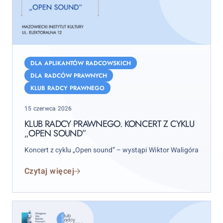
Klub
Radcy
DLA APLIKANTÓW RADCOWSKICH
Prawnego.
DLA RADCÓW PRAWNYCH
Koncert
KLUB RADCY PRAWNEGO
z
Posted
cyklu
15 czerwca 2026
on
„Open
KLUB RADCY PRAWNEGO. KONCERT Z CYKLU
„OPEN SOUND”
sound”
Koncert z cyklu „Open sound” – wystąpi Wiktor Waligóra
Czytaj więcej