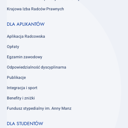
Krajowa Izba Radców Prawnych
Footer
DLA APLIKANTÓW
column
3
Aplikacja Radcowska
Opłaty
Egzamin zawodowy
Odpowiedzialność dyscyplinarna
Publikacje
Integracja i sport
Benefity i zniżki
Fundusz stypedialny im. Anny Manz
Footer
DLA STUDENTÓW