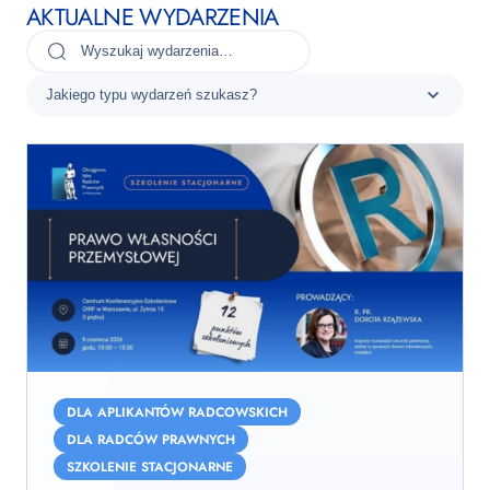
AKTUALNE WYDARZENIA
Szkolenie:
Prawo
DLA APLIKANTÓW RADCOWSKICH
własności
DLA RADCÓW PRAWNYCH
przemysłowej
SZKOLENIE STACJONARNE