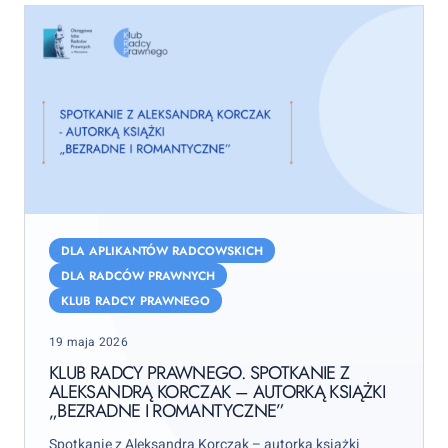
Klub
Radcy
DLA APLIKANTÓW RADCOWSKICH
Prawnego.
DLA RADCÓW PRAWNYCH
Spotkanie
KLUB RADCY PRAWNEGO
z
Posted
Aleksandrą
19 maja 2026
on
Korczak
KLUB RADCY PRAWNEGO. SPOTKANIE Z
ALEKSANDRĄ KORCZAK – AUTORKĄ KSIĄŻKI
–
„BEZRADNE I ROMANTYCZNE”
autorką
książki
Spotkanie z Aleksandrą Korczak – autorką książki