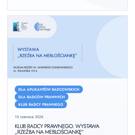
Klub
Radcy
DLA APLIKANTÓW RADCOWSKICH
Prawnego.
DLA RADCÓW PRAWNYCH
Wystawa
KLUB RADCY PRAWNEGO
„Rzeźba
Posted
na
10 czerwca 2026
on
meblościankę”
KLUB RADCY PRAWNEGO. WYSTAWA
„RZEŹBA NA MEBLOŚCIANKĘ”