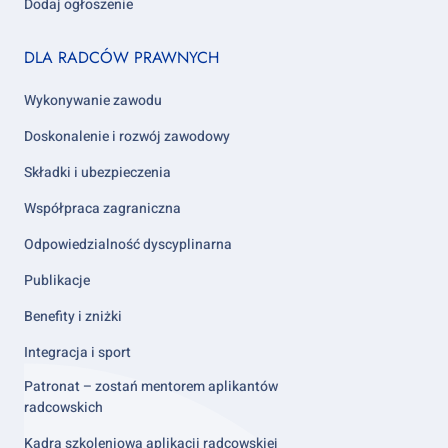
Dodaj ogłoszenie
Footer
DLA RADCÓW PRAWNYCH
column
2
Wykonywanie zawodu
Doskonalenie i rozwój zawodowy
Składki i ubezpieczenia
Współpraca zagraniczna
Odpowiedzialność dyscyplinarna
Publikacje
Benefity i zniżki
Integracja i sport
Patronat – zostań mentorem aplikantów
radcowskich
Kadra szkoleniowa aplikacji radcowskiej