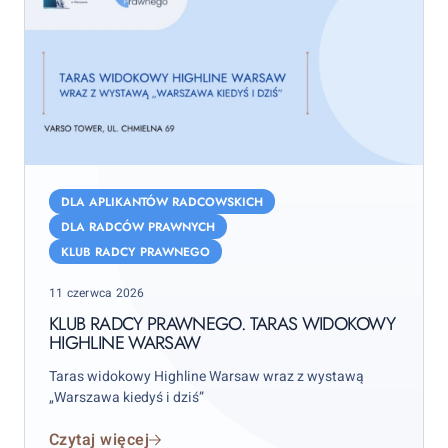
Klub
Radcy
DLA APLIKANTÓW RADCOWSKICH
Prawnego.
DLA RADCÓW PRAWNYCH
Taras
KLUB RADCY PRAWNEGO
widokowy
Posted
Highline
11 czerwca 2026
on
Warsaw
KLUB RADCY PRAWNEGO. TARAS WIDOKOWY
HIGHLINE WARSAW
Taras widokowy Highline Warsaw wraz z wystawą
„Warszawa kiedyś i dziś”
Czytaj więcej