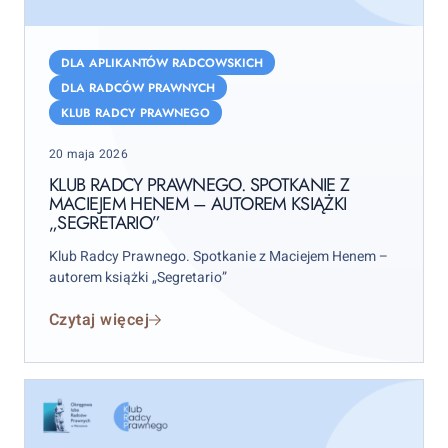
Klub
Radcy
DLA APLIKANTÓW RADCOWSKICH
Prawnego.
DLA RADCÓW PRAWNYCH
Spotkanie
KLUB RADCY PRAWNEGO
z
Posted
Maciejem
20 maja 2026
on
Henem
KLUB RADCY PRAWNEGO. SPOTKANIE Z
MACIEJEM HENEM – AUTOREM KSIĄŻKI
–
„SEGRETARIO”
autorem
książki
Klub Radcy Prawnego. Spotkanie z Maciejem Henem –
„Segretario”
autorem książki „Segretario”
Czytaj więcej