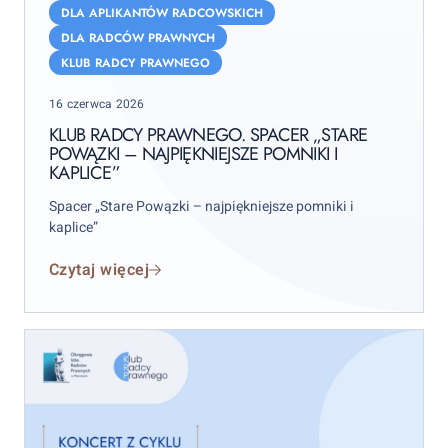
Radcy
DLA APLIKANTÓW RADCOWSKICH
Prawnego.
DLA RADCÓW PRAWNYCH
Spacer
KLUB RADCY PRAWNEGO
„Stare
Posted
Powązki
16 czerwca 2026
on
–
KLUB RADCY PRAWNEGO. SPACER „STARE
POWĄZKI – NAJPIĘKNIEJSZE POMNIKI I
najpiękniejsze
KAPLICE”
pomniki
i
Spacer „Stare Powązki – najpiękniejsze pomniki i
kaplice”
kaplice”
Czytaj więcej