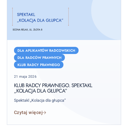
Klub
Radcy
DLA APLIKANTÓW RADCOWSKICH
Prawnego.
DLA RADCÓW PRAWNYCH
Spektakl
KLUB RADCY PRAWNEGO
„Kolacja
Posted
dla
21 maja 2026
on
głupca”
KLUB RADCY PRAWNEGO. SPEKTAKL
„KOLACJA DLA GŁUPCA”
Spektakl „Kolacja dla głupca”
Czytaj więcej