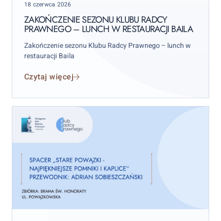
Posted
–
18 czerwca 2026
on
lunch
ZAKOŃCZENIE SEZONU KLUBU RADCY
PRAWNEGO – LUNCH W RESTAURACJI BAILA
w
restauracji
Zakończenie sezonu Klubu Radcy Prawnego – lunch w
BAILA
restauracji Baila
Czytaj więcej
Klub