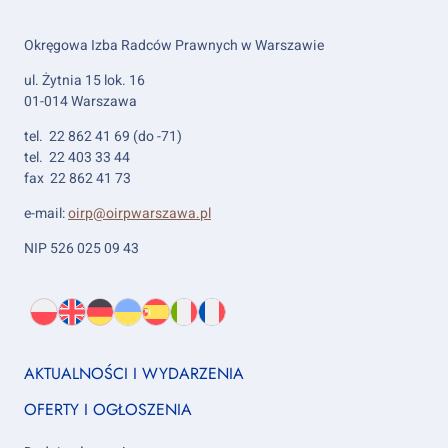
Okręgowa Izba Radców Prawnych w Warszawie
ul. Żytnia 15 lok. 16
01-014 Warszawa
tel. 22 862 41 69 (do -71)
tel. 22 403 33 44
fax 22 862 41 73
e-mail:
oirp@oirpwarszawa.pl
NIP 526 025 09 43
Wybierz
PL
O
EN
About
DE
About
UK
About
ES
About
IT
About
FR
About
język:
nas
us
us
us
us
us
us
Footer
AKTUALNOŚCI I WYDARZENIA
column
OFERTY I OGŁOSZENIA
1