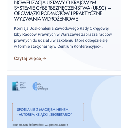
(UKSC)
NOWELIZACJA USTAWY O KRAJOWYM
SYSTEMIE CYBERBEZPIECZEŃSTWA (UKSC) –
–
OBOWIĄZKI PODMIOTÓW I PRAKTYCZNE
obowiązki
WYZWANIA WDROŻENIOWE
podmiotów
i
Komisja Doskonalenia Zawodowego Rady Okręgowej
Izby Radców Prawnych w Warszawie zaprasza radców
praktyczne
prawnych do udziału w szkoleniu, które odbędzie się
wyzwania
w formie stacjonarnej w Centrum Konferencyjno-
wdrożeniowe
Szkoleniowym w siedzibie OIRP w Warszawie przy
Czytaj więcej
ul. Żytniej 15 lok. 16 w dniu
26.05.2026 r., godz. 10:00-
15:30.