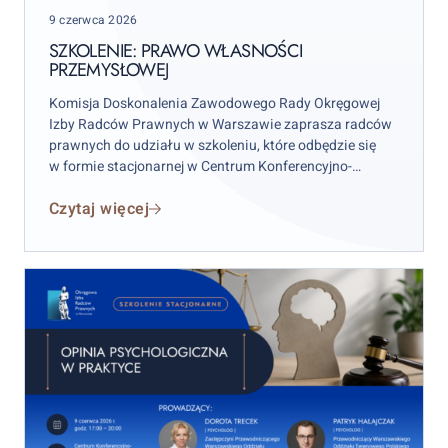
Posted
9 czerwca 2026
on
SZKOLENIE: PRAWO WŁASNOŚCI
PRZEMYSŁOWEJ
Komisja Doskonalenia Zawodowego Rady Okręgowej
Izby Radców Prawnych w Warszawie zaprasza radców
prawnych do udziału w szkoleniu, które odbędzie się
w formie stacjonarnej w Centrum Konferencyjno-
Szkoleniowym w siedzibie OIRP w Warszawie przy
Czytaj więcej
ul. Żytniej 15 lok. 16 w dniu
09.06.2026 r., godz. 10:00-
15:30.