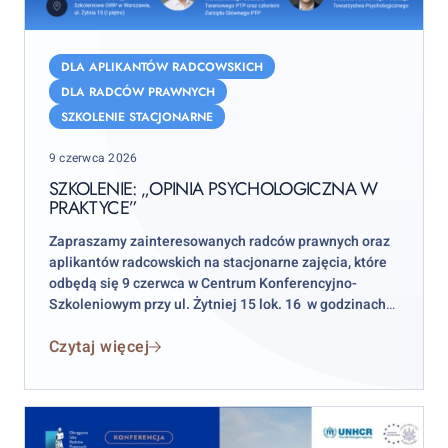
Szkolenie:
„Opinia
DLA APLIKANTÓW RADCOWSKICH
psychologiczna
DLA RADCÓW PRAWNYCH
w
SZKOLENIE STACJONARNE
praktyce”
Posted
9 czerwca 2026
on
SZKOLENIE: „OPINIA PSYCHOLOGICZNA W
PRAKTYCE”
Zapraszamy zainteresowanych radców prawnych oraz
aplikantów radcowskich na stacjonarne zajęcia, które
odbędą się 9 czerwca w Centrum Konferencyjno-
Szkoleniowym przy ul. Żytniej 15 lok. 16 w godzinach
17:00–20:00.
Czytaj więcej