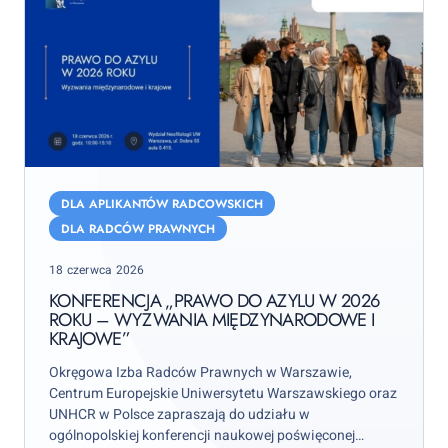
Konferencja
„Prawo
DLA APLIKANTÓW RADCOWSKICH
do
DLA RADCÓW PRAWNYCH
azylu
Posted
18 czerwca 2026
w
on
2026
KONFERENCJA „PRAWO DO AZYLU W 2026
ROKU – WYZWANIA MIĘDZYNARODOWE I
roku
KRAJOWE”
–
wyzwania
Okręgowa Izba Radców Prawnych w Warszawie,
międzynarodowe
Centrum Europejskie Uniwersytetu Warszawskiego oraz
UNHCR w Polsce zapraszają do udziału w
i
ogólnopolskiej konferencji naukowej poświęconej
krajowe”