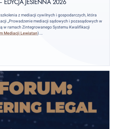
EDYCJA JESIENNA 2026
 szkolenia z mediacji cywilnych i gospodarczych, która
kacji „Prowadzenie mediacji sądowych i pozasądowych w
ją w ramach Zintegrowanego Systemu Kwalifikacji
m Mediacji Lewiatan
).
aczającej ok. 20 osób i dzięki wsparciu różnorodnej
w, uczestnicy poznają wiele różnych aspektów