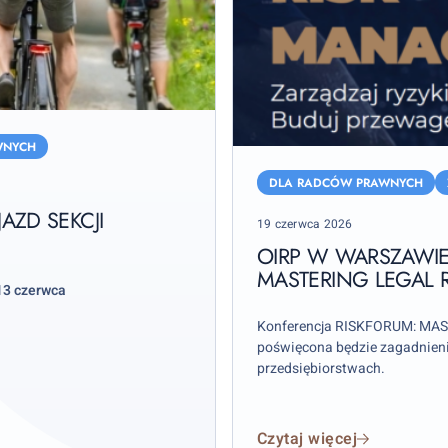
WNYCH
OIRP
w
DLA RADCÓW PRAWNYCH
Warszawie
ZD SEKCJI
Posted
19 czerwca 2026
Partnerem
on
RiskForum:
OIRP W WARSZAWIE
MASTERING LEGAL 
Mastering
13 czerwca
Legal
Risk
Konferencja RISKFORUM: MA
poświęcona będzie zagadnien
Management
przedsiębiorstwach.
Czytaj więcej