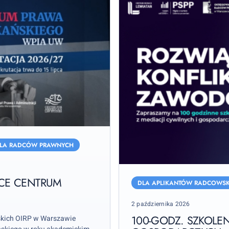
LA RADCÓW PRAWNYCH
100-
ĄCE CENTRUM
godz.
DLA APLIKANTÓW RADCOWSK
szkolenie
Posted
2 października 2026
z
on
mediacji
100-GODZ. SZKOLEN
skich OIRP w Warszawie