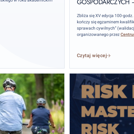
skiego w roku akademickim
GOSPODARCZYCH – 
cywilnych
i
gospodarczych
Zbliża się XV edycja 100-godz.
kończy się egzaminem kwalifi
–
sprawach cywilnych” (walidac
edycja
organizowanego przez
Centru
jesienna
2026
W kameralnej grupie, nieprzekr
grupy doświadczonych treneró
Czytaj więcej
związanych z mediacją.