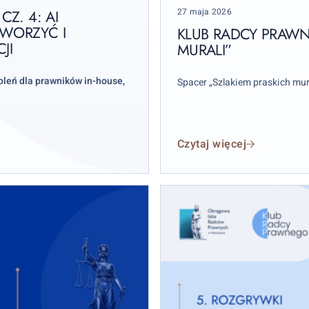
Posted
27 maja 2026
Z. 4: AI
„Szlakiem
on
TWORZYĆ I
praskich
KLUB RADCY PRAWN
JI
murali”
MURALI”
koleń dla prawników in-house,
Spacer „Szlakiem praskich mur
Czytaj więcej