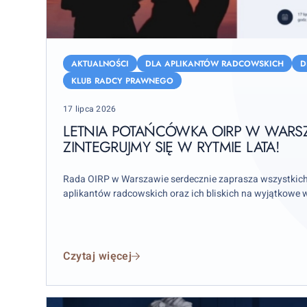
Letnia
Potańcówka
AKTUALNOŚCI
DLA APLIKANTÓW RADCOWSKICH
D
OIRP
KLUB RADCY PRAWNEGO
w
Posted
17 lipca 2026
Warszawie
on
–
LETNIA POTAŃCÓWKA OIRP W WARS
zintegrujmy
ZINTEGRUJMY SIĘ W RYTMIE LATA!
się
w
Rada OIRP w Warszawie serdecznie zaprasza wszystkic
rytmie
aplikantów radcowskich oraz ich bliskich na wyjątkowe 
lata!
Czytaj więcej