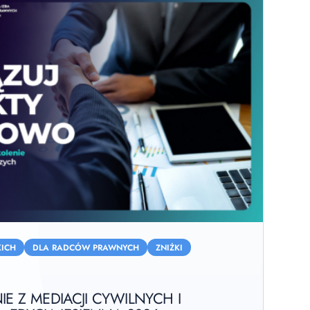
ICH
DLA RADCÓW PRAWNYCH
ZNIŻKI
IE Z MEDIACJI CYWILNYCH I