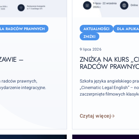
Zniżka
na
LA RADCÓW PRAWNYCH
AKTUALNOŚCI
DLA APLIK
kurs
ZNIŻKI
„Cinematic
Posted
9 lipca 2026
Legal
on
English”
ZAWIE –
ZNIŻKA NA KURS „C
dla
RADCÓW PRAWNYCH
radców
prawnych
h radców prawnych,
Szkoła języka angielskiego pr
i
wydarzenie integracyjne.
„Cinematic Legal English” – 
zaczerpnięte filmowych klasy
aplikantów
radcowskich
Czytaj więcej