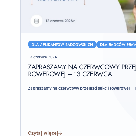
Zapraszamy
na
DLA APLIKANTÓW RADCOWSKICH
DLA RADCÓW PRA
czerwcowy
Posted
13 czerwca 2026
przejazd
on
sekcji
ZAPRASZAMY NA CZERWCOWY PRZEJA
ROWEROWEJ – 13 CZERWCA
rowerowej
–
13
Zapraszamy na czerwcowy przejazd sekcji rowerowej – 
czerwca
Czytaj więcej