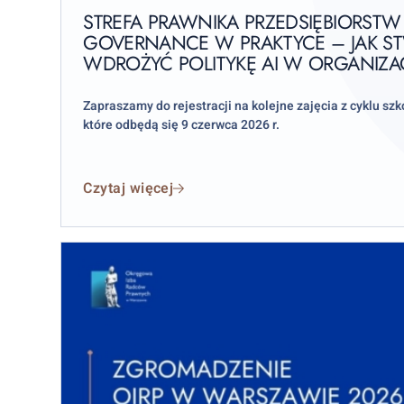
on
4:
STREFA PRAWNIKA PRZEDSIĘBIORSTW C
GOVERNANCE W PRAKTYCE – JAK S
AI
WDROŻYĆ POLITYKĘ AI W ORGANIZAC
Governance
w
praktyce
Zapraszamy do rejestracji na kolejne zajęcia z cyklu sz
które odbędą się 9 czerwca 2026 r.
–
jak
stworzyć
Czytaj więcej
i
wdrożyć
politykę
AI
w
organizacji