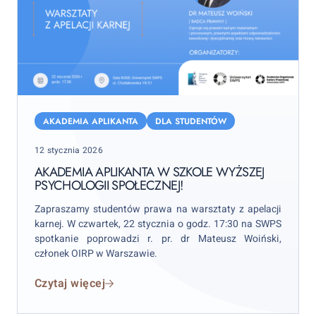
Akademia
Aplikanta
AKADEMIA APLIKANTA
DLA STUDENTÓW
w
Posted
12 stycznia 2026
Szkole
on
Wyższej
AKADEMIA APLIKANTA W SZKOLE WYŻSZEJ
PSYCHOLOGII SPOŁECZNEJ!
Psychologii
Społecznej!
Zapraszamy studentów prawa na warsztaty z apelacji
karnej. W czwartek, 22 stycznia o godz. 17:30 na SWPS
spotkanie poprowadzi r. pr. dr Mateusz Woiński,
członek OIRP w Warszawie.
Czytaj więcej