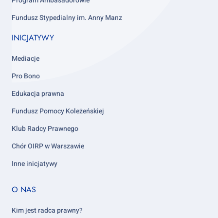
Program Ambasadorowie
Fundusz Stypedialny im. Anny Manz
INICJATYWY
Mediacje
Pro Bono
Edukacja prawna
Fundusz Pomocy Koleżeńskiej
Klub Radcy Prawnego
Chór OIRP w Warszawie
Inne inicjatywy
Footer
O NAS
column
5
Kim jest radca prawny?