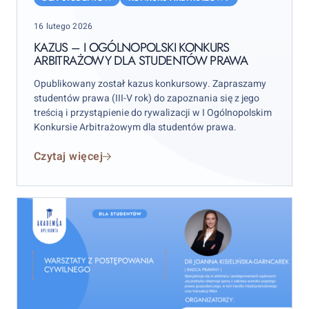
I
Posted
16 lutego 2026
Ogólnopolski
on
Konkurs
KAZUS – I OGÓLNOPOLSKI KONKURS
ARBITRAŻOWY DLA STUDENTÓW PRAWA
Arbitrażowy
dla
Opublikowany został kazus konkursowy. Zapraszamy
studentów
studentów prawa (III-V rok) do zapoznania się z jego
prawa
treścią i przystąpienie do rywalizacji w I Ogólnopolskim
Konkursie Arbitrażowym dla studentów prawa.
Czytaj więcej