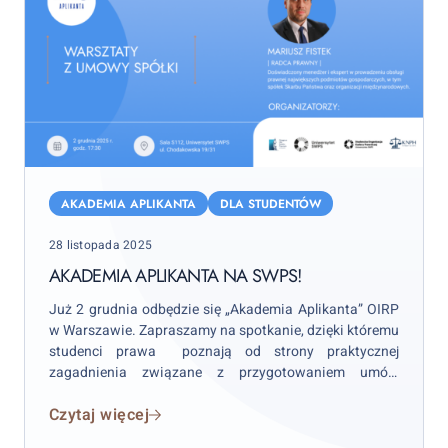
Akademia
Aplikanta
AKADEMIA APLIKANTA
DLA STUDENTÓW
na
Posted
28 listopada 2025
SWPS!
on
AKADEMIA APLIKANTA NA SWPS!
Już 2 grudnia odbędzie się „Akademia Aplikanta” OIRP
w Warszawie. Zapraszamy na spotkanie, dzięki któremu
studenci prawa poznają od strony praktycznej
zagadnienia związane z przygotowaniem umów
spółek. Będą również mogli zobaczyć, jak wygląda
Czytaj więcej
nauka i szkolenie na aplikacji radcowskiej w Izbie
warszawskie.