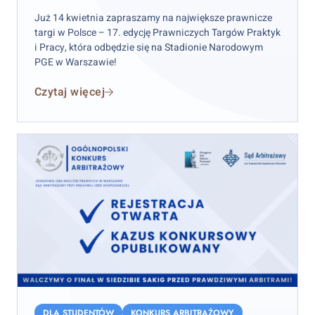
17.
Prawniczych
Już 14 kwietnia zapraszamy na największe prawnicze
Targów
targi w Polsce – 17. edycję Prawniczych Targów Praktyk
i Pracy, która odbędzie się na Stadionie Narodowym
Praktyk
PGE w Warszawie!
i
Pracy!
Czytaj więcej
Kazus
–
DLA STUDENTÓW
KONKURS ARBITRAŻOWY