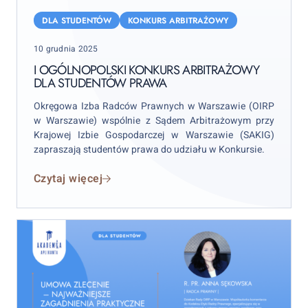
I
Ogólnopolski
DLA STUDENTÓW
KONKURS ARBITRAŻOWY
Konkurs
Posted
10 grudnia 2025
Arbitrażowy
on
dla
I OGÓLNOPOLSKI KONKURS ARBITRAŻOWY
DLA STUDENTÓW PRAWA
studentów
prawa
Okręgowa Izba Radców Prawnych w Warszawie (OIRP
w Warszawie) wspólnie z Sądem Arbitrażowym przy
Krajowej Izbie Gospodarczej w Warszawie (SAKIG)
zapraszają studentów prawa do udziału w Konkursie.
Czytaj więcej