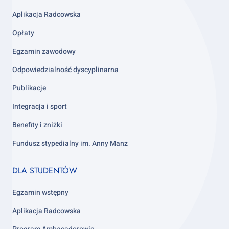
column
3
Aplikacja Radcowska
Opłaty
Egzamin zawodowy
Odpowiedzialność dyscyplinarna
Publikacje
Integracja i sport
Benefity i zniżki
Fundusz stypedialny im. Anny Manz
Footer
DLA STUDENTÓW
column
4
Egzamin wstępny
Aplikacja Radcowska