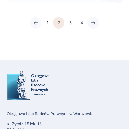
Post
Previous page
Page
Page
Page
Page
Next page
1
2
3
4
pagination
Okręgowa Izba Radców Prawnych w Warszawie
ul. Żytnia 15 lok. 16