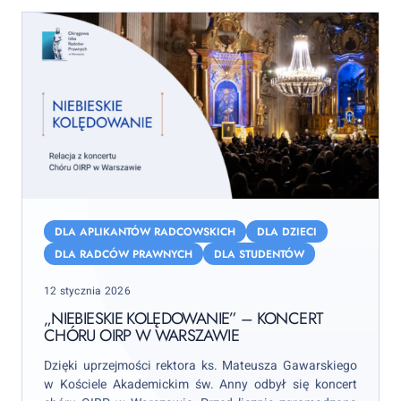
„Niebieskie
Kolędowanie”
DLA APLIKANTÓW RADCOWSKICH
DLA DZIECI
–
DLA RADCÓW PRAWNYCH
DLA STUDENTÓW
koncert
Posted
12 stycznia 2026
Chóru
on
OIRP
„NIEBIESKIE KOLĘDOWANIE” – KONCERT
CHÓRU OIRP W WARSZAWIE
w
Warszawie
Dzięki uprzejmości rektora ks. Mateusza Gawarskiego
w Kościele Akademickim św. Anny odbył się koncert