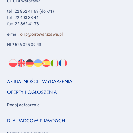
01-014 Warszawa
tel. 22 862 41 69 (do -71)
tel. 22 403 33 44
fax 22 862 41 73
e-mail:
oirp@oirpwarszawa.pl
NIP 526 025 09 43
Wybierz
PL
O
EN
About
DE
About
UK
About
ES
About
IT
About
FR
About
język:
nas
us
us
us
us
us
us
Footer
AKTUALNOŚCI I WYDARZENIA
column
OFERTY I OGŁOSZENIA
1
Dodaj ogłoszenie
Footer
DLA RADCÓW PRAWNYCH
column