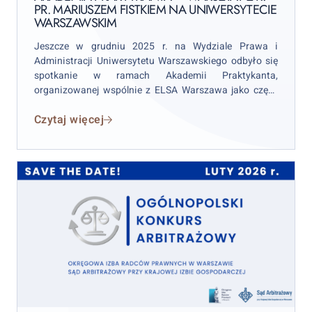
PR. MARIUSZEM FISTKIEM NA UNIWERSYTECIE
r.
WARSZAWSKIM
pr.
Mariuszem
Jeszcze w grudniu 2025 r. na Wydziale Prawa i
Fistkiem
Administracji Uniwersytetu Warszawskiego odbyło się
spotkanie w ramach Akademii Praktykanta,
na
organizowanej wspólnie z ELSA Warszawa jako część
Uniwersytecie
projektu „Akademia Aplikanta” OIRP w Warszawie.
Warszawskim
Czytaj więcej