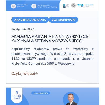
Akademia
Aplikanta
AKADEMIA APLIKANTA
DLA STUDENTÓW
na
Posted
16 stycznia 2026
Uniwersytecie
on
Kardynała
AKADEMIA APLIKANTA NA UNIWERSYTECIE
KARDYNAŁA STEFANA WYSZYŃSKIEGO!
Stefana
Wyszyńskiego!
Zapraszamy studentów prawa na warsztaty z
postępowania cywilnego. W środę, 21 stycznia o godz.
11:30 na UKSW spotkanie poprowadzi r. pr. Joanna
Kisielińska-Garncarek z OIRP w Warszawie.
Czytaj więcej