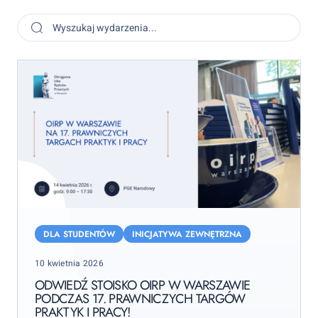
Wyszukaj
wydarzenia…
Szukaj
Odwiedź
stoisko
DLA STUDENTÓW
INICJATYWA ZEWNĘTRZNA
OIRP
Posted
10 kwietnia 2026
w
on
Warszawie
ODWIEDŹ STOISKO OIRP W WARSZAWIE
PODCZAS 17. PRAWNICZYCH TARGÓW
podczas
PRAKTYK I PRACY!