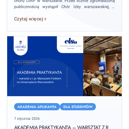
chóru OIRP w Warszawie. Przed licznie zgromadzoną
publicznością wystąpił Chór Izby warszawskiej, a
gościnnie także Chór OIRP w Olsztynie z koncertem
Czytaj więcej
zatytułowanym „Niebieskie Kolędowanie”.
Akademia
Praktykanta
AKADEMIA APLIKANTA
DLA STUDENTÓW
–
Posted
7 stycznia 2026
warsztat
on
z
AKADEMIA PRAKTYKANTA – WARSZTAT Z R.