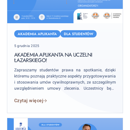
Akademia
Aplikanta
AKADEMIA APLIKANTA
DLA STUDENTÓW
na
Posted
5 grudnia 2025
Uczelni
on
Łazarskiego!
AKADEMIA APLIKANTA NA UCZELNI
ŁAZARSKIEGO!
Zapraszamy studentów prawa na spotkanie, dzięki
któremu poznają praktyczne aspekty przygotowywania
i stosowania umów cywilnoprawnych, ze szczególnym
uwzględnieniem umowy zlecenia. Uczestnicy będą
również mogli zobaczyć, jak wygląda nauka i szkolenie
Czytaj więcej
na aplikacji radcowskiej w Izbie warszawskiej.