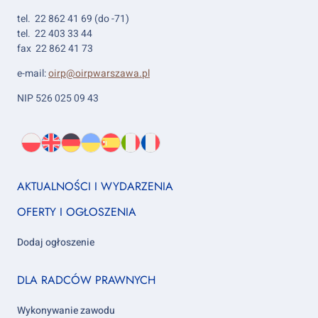
tel. 22 862 41 69 (do -71)
tel. 22 403 33 44
fax 22 862 41 73
e-mail:
oirp@oirpwarszawa.pl
NIP 526 025 09 43
Wybierz
PL
O
EN
About
DE
About
UK
About
ES
About
IT
About
FR
About
język:
nas
us
us
us
us
us
us
Footer
AKTUALNOŚCI I WYDARZENIA
column
OFERTY I OGŁOSZENIA
1
Dodaj ogłoszenie
Footer
DLA RADCÓW PRAWNYCH
column
2
Wykonywanie zawodu