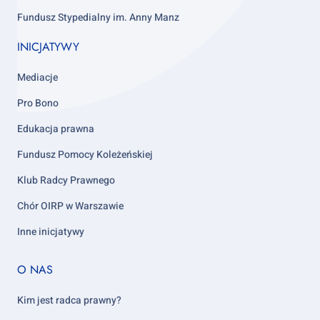
Fundusz Stypedialny im. Anny Manz
INICJATYWY
Mediacje
Pro Bono
Edukacja prawna
Fundusz Pomocy Koleżeńskiej
Klub Radcy Prawnego
Chór OIRP w Warszawie
Inne inicjatywy
Footer
O NAS
column
5
Kim jest radca prawny?