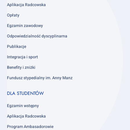
3
Aplikacja Radcowska
Opłaty
Egzamin zawodowy
Odpowiedzialność dyscyplinarna
Publikacje
Integracja i sport
Benefity i zniżki
Fundusz stypedialny im. Anny Manz
Footer
DLA STUDENTÓW
column
4
Egzamin wstępny
Aplikacja Radcowska
Program Ambasadorowie