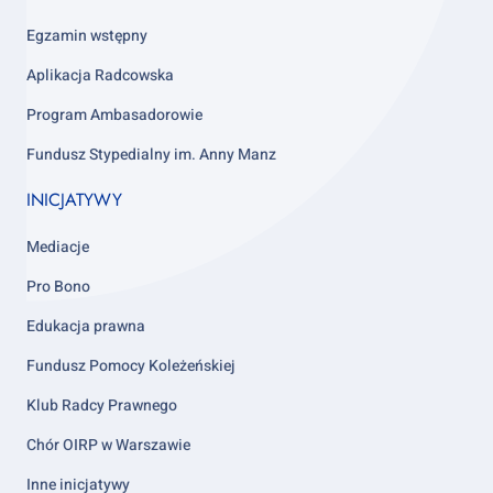
column
4
Egzamin wstępny
Aplikacja Radcowska
Program Ambasadorowie
Fundusz Stypedialny im. Anny Manz
INICJATYWY
Mediacje
Pro Bono
Edukacja prawna
Fundusz Pomocy Koleżeńskiej
Klub Radcy Prawnego
Chór OIRP w Warszawie
Inne inicjatywy