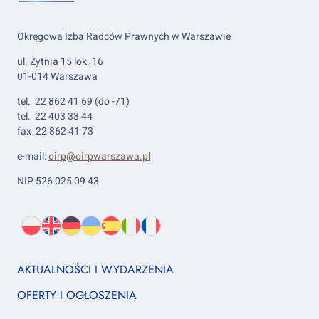
Okręgowa Izba Radców Prawnych w Warszawie
ul. Żytnia 15 lok. 16
01-014 Warszawa
tel. 22 862 41 69 (do -71)
tel. 22 403 33 44
fax 22 862 41 73
e-mail:
oirp@oirpwarszawa.pl
NIP 526 025 09 43
Wybierz
PL
O
EN
About
DE
About
UK
About
ES
About
IT
About
FR
About
język:
nas
us
us
us
us
us
us
Footer
AKTUALNOŚCI I WYDARZENIA
column
OFERTY I OGŁOSZENIA
1