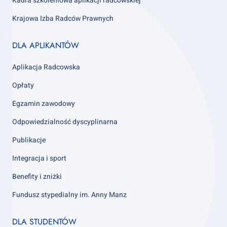
Kadra szkoleniowa aplikacji radcowskiej
Krajowa Izba Radców Prawnych
Footer
DLA APLIKANTÓW
column
3
Aplikacja Radcowska
Opłaty
Egzamin zawodowy
Odpowiedzialność dyscyplinarna
Publikacje
Integracja i sport
Benefity i zniżki
Fundusz stypedialny im. Anny Manz
Footer
DLA STUDENTÓW