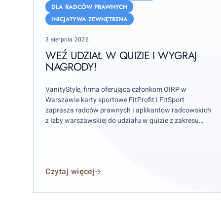
w
DLA RADCÓW PRAWNYCH
quizie
INICJATYWA ZEWNĘTRZNA
i
Posted
wygraj
3 sierpnia 2026
on
nagrody!
WEŹ UDZIAŁ W QUIZIE I WYGRAJ
NAGRODY!
VanityStyle, firma oferująca członkom OIRP w
Warszawie karty sportowe FitProfit i FitSport
zaprasza radców prawnych i aplikantów radcowskich
z Izby warszawskiej do udziału w qu
i
zie z zakresu
zdrowego stylu życia. Na laureatów konkursu czekają
nagrody: torba sportowa Adidas, kubki termiczne i
lunchboxy.
Czytaj więcej