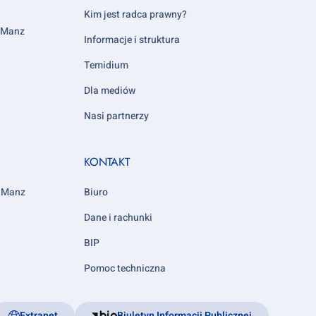
5
Kim jest radca prawny?
y Manz
Informacje i struktura
Temidium
Dla mediów
Nasi partnerzy
KONTAKT
y Manz
Biuro
Dane i rachunki
BIP
Pomoc techniczna
Extranet
Biuletyn Informacji Publicznej