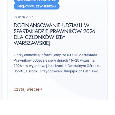
Spartakiadzie
2
INICJATYWA ZEWNĘTRZNA
Prawników
n
Posted
2026
29 lipca 2026
p
on
dla
DOFINANSOWANIE UDZIAŁU W
członków
h
SPARTAKIADZIE PRAWNIKÓW 2026
Izby
DLA CZŁONKÓW IZBY
s
WARSZAWSKIEJ
warszawskiej
E
Z przyjemnością informujemy, że XXXIII Spartakiada
Prawników odbędzie się w dniach 16–20 września
2026 r. w wyjątkowej lokalizacji – Centralnym Ośrodku
Sportu, Ośrodku Przygotowań Olimpijskich Cetniewo
we Władysławowie.
Czytaj więcej