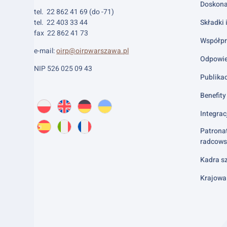
Doskona
tel. 22 862 41 69 (do -71)
tel. 22 403 33 44
Składki 
fax 22 862 41 73
Współpr
e-mail:
oirp@oirpwarszawa.pl
Odpowie
NIP 526 025 09 43
Publika
Benefity 
Wybierz
PL
O
EN
About
DE
About
UK
About
język:
Integrac
nas
us
us
us
Patrona
ES
About
IT
About
FR
About
radcows
us
us
us
Kadra sz
Krajowa