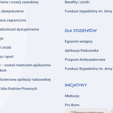
lenie i rozwój zawodowy
Benefity i zniżki
i ubezpieczenia
Fundusz stypedialny im. Ann
aca zagraniczna
Footer
dzialność dyscyplinarna
DLA STUDENTÓW
column
cje
4
Egzamin wstępny
i zniżki
Aplikacja Radcowska
ja i sport
Program Ambasadorowie
t – zostań mentorem aplikantów
Fundusz Stypedialny im. Ann
kich
koleniowa aplikacji radcowskiej
INICJATYWY
 Izba Radców Prawnych
Mediacje
Pro Bono
Pomoc techniczna