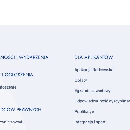
Footer
LNOŚCI I WYDARZENIA
DLA APLIKANTÓW
column
3
Aplikacja Radcowska
Y I OGŁOSZENIA
Opłaty
głoszenie
Egzamin zawodowy
Odpowiedzialność dyscyplina
ADCÓW PRAWNYCH
Publikacje
wanie zawodu
Integracja i sport