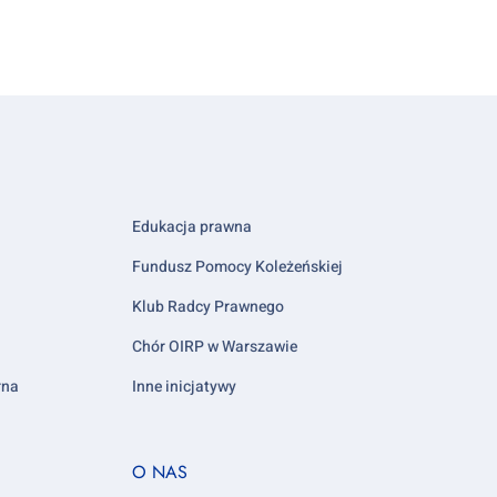
Edukacja prawna
Fundusz Pomocy Koleżeńskiej
Klub Radcy Prawnego
Chór OIRP w Warszawie
rna
Inne inicjatywy
Footer
O NAS
column