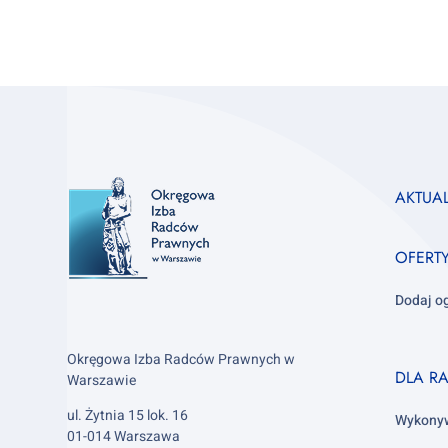
Footer
AKTUA
column
1
OFERT
Dodaj o
Okręgowa Izba Radców Prawnych w
Footer
DLA R
Warszawie
column
ul. Żytnia 15 lok. 16
2
Wykony
01-014 Warszawa