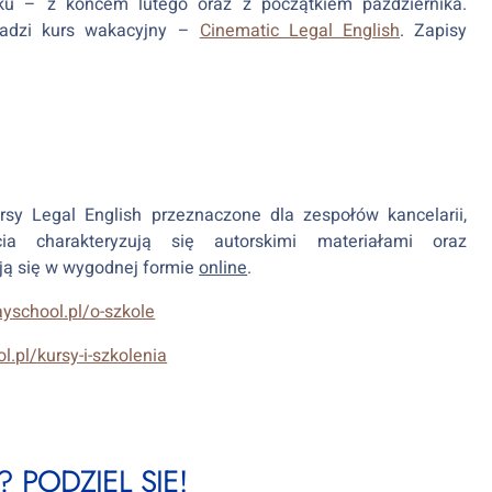
u – z końcem lutego oraz z początkiem października.
wadzi kurs wakacyjny –
Cinematic Legal English
. Zapisy
rsy Legal English przeznaczone dla zespołów kancelarii,
cia charakteryzują się autorskimi materiałami oraz
ą się w wygodnej formie
online
.
ayschool.pl/o-szkole
l.pl/kursy-i-szkolenia
 PODZIEL SIĘ!