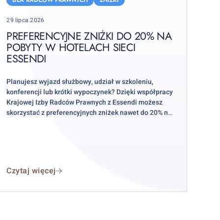
0%
Posted
29 lipca 2026
a
on
obyty
PREFERENCYJNE ZNIŻKI DO 20% NA
w
POBYTY W HOTELACH SIECI
ESSENDI
otelach
ieci
ssendi
Planujesz wyjazd służbowy, udział w szkoleniu,
konferencji lub krótki wypoczynek? Dzięki współpracy
Krajowej Izby Radców Prawnych z Essendi możesz
skorzystać z preferencyjnych zniżek nawet do 20% na
pobyty w hotelach renomowanych marek w
największych miastach Polski.
Czytaj więcej