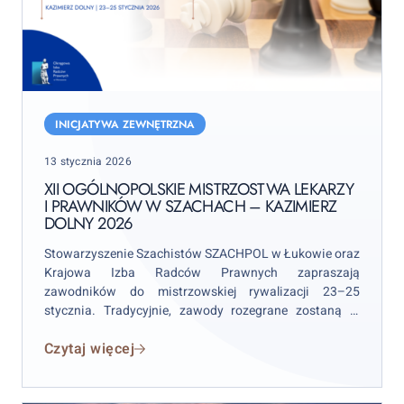
XII
Ogólnopolskie
INICJATYWA ZEWNĘTRZNA
Mistrzostwa
Posted
13 stycznia 2026
Lekarzy
on
i
XII OGÓLNOPOLSKIE MISTRZOSTWA LEKARZY
I PRAWNIKÓW W SZACHACH – KAZIMIERZ
Prawników
DOLNY 2026
w
Szachach
Stowarzyszenie Szachistów SZACHPOL w Łukowie oraz
–
Krajowa Izba Radców Prawnych zapraszają
zawodników do mistrzowskiej rywalizacji 23–25
Kazimierz
stycznia. Tradycyjnie, zawody rozegrane zostaną w
Dolny
Domu Architekta przy ul. Rynek 20. Tegoroczne
2026
Czytaj więcej
wydarzenie zostało objęte patronatem honorowym
przez OIRP w Warszawie.