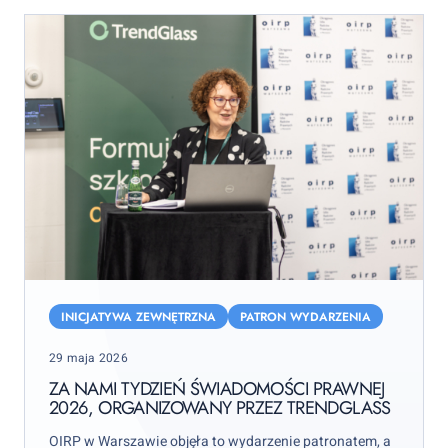
Za
nami
INICJATYWA ZEWNĘTRZNA
PATRON WYDARZENIA
Tydzień
Posted
29 maja 2026
Świadomości
on
Prawnej
ZA NAMI TYDZIEŃ ŚWIADOMOŚCI PRAWNEJ
2026, ORGANIZOWANY PRZEZ TRENDGLASS
2026,
organizowany
OIRP w Warszawie objęła to wydarzenie patronatem, a