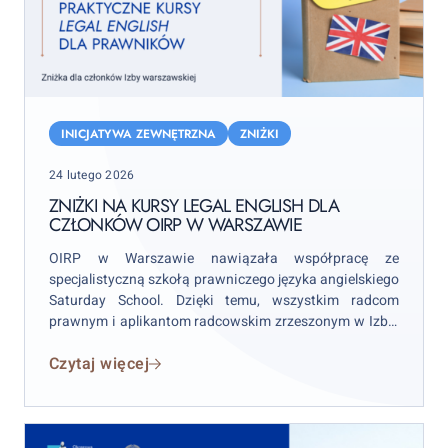
Zniżki
na
INICJATYWA ZEWNĘTRZNA
ZNIŻKI
kursy
Posted
24 lutego 2026
Legal
on
English
ZNIŻKI NA KURSY LEGAL ENGLISH DLA
CZŁONKÓW OIRP W WARSZAWIE
dla
członków
OIRP w Warszawie nawiązała współpracę ze
OIRP
specjalistyczną szkołą prawniczego języka angielskiego
w
Saturday School. Dzięki temu, wszystkim radcom
prawnym i aplikantom radcowskim zrzeszonym w Izbie
Warszawie
warszawskiej przysługują specjalne rabaty na
Czytaj więcej
oferowane przez szkołę praktyczne kursy Legal English.