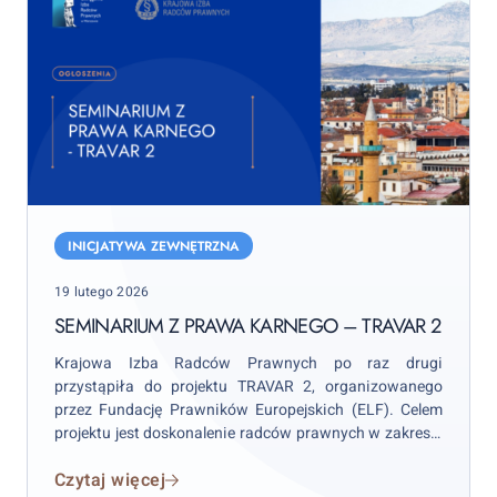
Seminarium
z
INICJATYWA ZEWNĘTRZNA
prawa
Posted
19 lutego 2026
karnego
on
–
SEMINARIUM Z PRAWA KARNEGO – TRAVAR 2
Travar
Krajowa Izba Radców Prawnych po raz drugi
2
przystąpiła do projektu TRAVAR 2, organizowanego
przez Fundację Prawników Europejskich (ELF). Celem
projektu jest doskonalenie radców prawnych w zakresie
prawa UE, ze szczególnym uwzględnieniem prawa
Czytaj więcej
karnego i współpracy transgranicznej.