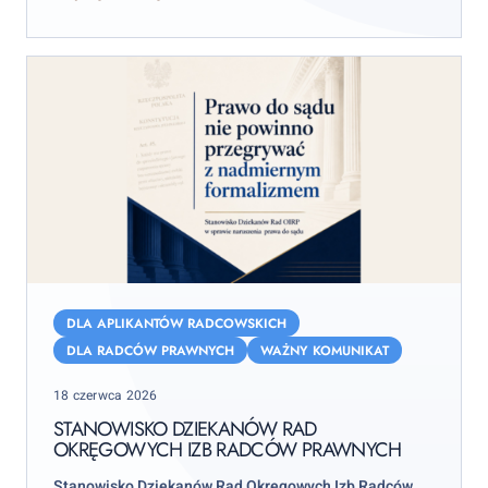
stycznia 2027 r.
Stanowisko
Dziekanów
DLA APLIKANTÓW RADCOWSKICH
Rad
DLA RADCÓW PRAWNYCH
WAŻNY KOMUNIKAT
Okręgowych
Posted
18 czerwca 2026
Izb
on
Radców
STANOWISKO DZIEKANÓW RAD
OKRĘGOWYCH IZB RADCÓW PRAWNYCH
Prawnych
Stanowisko
Dziekanów Rad Okręgowych Izb Radców