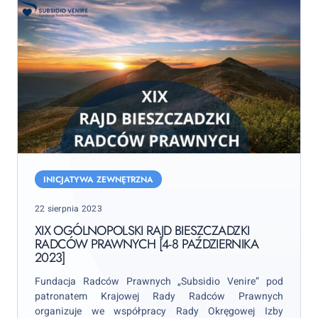
XIX
Ogólnopolski
INICJATYWA ZEWNĘTRZNA
Rajd
Posted
22 sierpnia 2023
Bieszczadzki
on
Radców
XIX OGÓLNOPOLSKI RAJD BIESZCZADZKI
RADCÓW PRAWNYCH [4-8 PAŹDZIERNIKA
Prawnych
2023]
[4-
8
Fundacja Radców Prawnych „Subsidio Venire” pod
października
patronatem Krajowej Rady Radców Prawnych
organizuje we współpracy Rady Okręgowej Izby
2023]