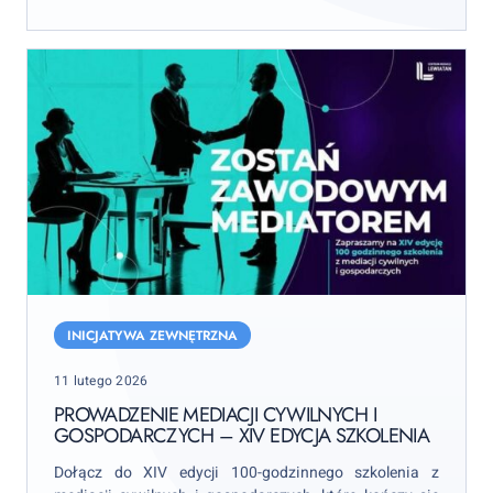
Prowadzenie
mediacji
INICJATYWA ZEWNĘTRZNA
cywilnych
Posted
11 lutego 2026
i
on
gospodarczych
PROWADZENIE MEDIACJI CYWILNYCH I
GOSPODARCZYCH – XIV EDYCJA SZKOLENIA
–
XIV
Dołącz do XIV edycji 100-godzinnego szkolenia z
edycja