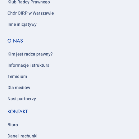
Klub Radcy Prawnego
Chór OIRP w Warszawie
Inne inicjatywy
Footer
O NAS
column
5
Kim jest radca prawny?
Informacje i struktura
Temidium
Dla mediów
Nasi partnerzy
KONTAKT
Biuro
Dane i rachunki