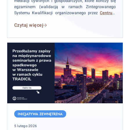
mediacji cywilnych i gospodarczych, które kończy się
szkolenia
egzaminem (walidacją w ramach Zintegrowanego
Systemu Kwalifikacji organizowanego przez
Centrum
Mediacji Lewiatan
) i zdobądź nowe umiejętności!
Czytaj więcej
Zapisy
na
INICJATYWA ZEWNĘTRZNA
międzynarodowe
Posted
5 lutego 2026
seminarium