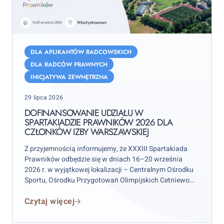
Dofinansowanie
udziału
DLA APLIKANTÓW RADCOWSKICH
w
DLA RADCÓW PRAWNYCH
Spartakiadzie
INICJATYWA ZEWNĘTRZNA
Prawników
Posted
2026
29 lipca 2026
on
dla
DOFINANSOWANIE UDZIAŁU W
SPARTAKIADZIE PRAWNIKÓW 2026 DLA
członków
CZŁONKÓW IZBY WARSZAWSKIEJ
Izby
warszawskiej
Z przyjemnością informujemy, że XXXIII Spartakiada
Prawników odbędzie się w dniach 16–20 września
2026 r. w wyjątkowej lokalizacji – Centralnym Ośrodku
Sportu, Ośrodku Przygotowań Olimpijskich Cetniewo
we Władysławowie.
Czytaj więcej