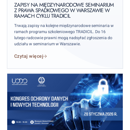
on
z
ZAPISY NA MIĘDZYNARODOWE SEMINARIUM
Z PRAWA SPADKOWEGO W WARSZAWIE W
prawa
RAMACH CYKLU TRADICIL
spadkowego
w
Trwają zapisy na kolejne międzynarodowe seminaria w
Warszawie
ramach programu szkoleniowego TRADICIL. Do 16
lutego radcowie prawni mogą nadsyłać zgłoszenia do
w
udziału w seminarium w Warszawie.
ramach
cyklu
Czytaj więcej
TRADICIL