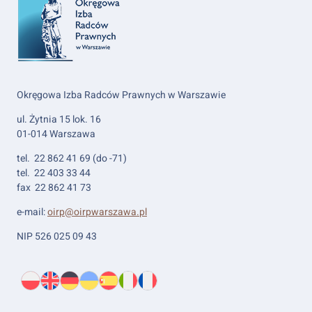
Okręgowa Izba Radców Prawnych w Warszawie
ul. Żytnia 15 lok. 16
01-014 Warszawa
tel. 22 862 41 69 (do -71)
tel. 22 403 33 44
fax 22 862 41 73
e-mail:
oirp@oirpwarszawa.pl
NIP 526 025 09 43
Wybierz
PL
O
EN
About
DE
About
UK
About
ES
About
IT
About
FR
About
język:
nas
us
us
us
us
us
us