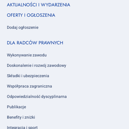
Footer
AKTUALNOŚCI I WYDARZENIA
column
OFERTY I OGŁOSZENIA
1
Dodaj ogłoszenie
Footer
DLA RADCÓW PRAWNYCH
column
2
Wykonywanie zawodu
Doskonalenie i rozwój zawodowy
Składki i ubezpieczenia
Współpraca zagraniczna
Odpowiedzialność dyscyplinarna
Publikacje
Benefity i zniżki
Integracja i sport