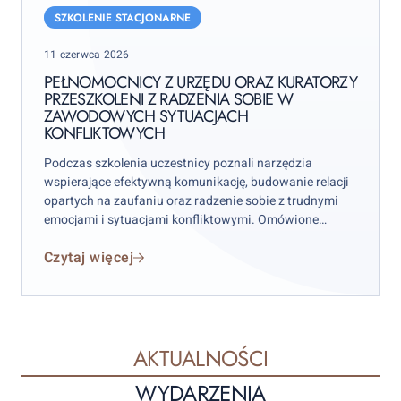
z
SZKOLENIE STACJONARNE
urzędu
Posted
11 czerwca 2026
oraz
on
kuratorzy
PEŁNOMOCNICY Z URZĘDU ORAZ KURATORZY
PRZESZKOLENI Z RADZENIA SOBIE W
przeszkoleni
ZAWODOWYCH SYTUACJACH
z
KONFLIKTOWYCH
radzenia
Podczas szkolenia uczestnicy poznali narzędzia
sobie
wspierające efektywną komunikację, budowanie relacji
w
opartych na zaufaniu oraz radzenie sobie z trudnymi
zawodowych
emocjami i sytuacjami konfliktowymi. Omówione
sytuacjach
zostały również praktyczne metody dostosowywania
konfliktowych
Czytaj więcej
sposobu komunikacji do potrzeb rozmówców oraz
techniki pozwalające skuteczniej zarządzać stresem w
pracy zawodowej. Warsztat poprowadził Patryk
Hałajczak – psycholog, psychoterapeuta oraz
Przewodniczący Warszawskiego Oddziału Terenowego
Polskiego Towarzystwa Psychologicznego.
AKTUALNOŚCI
WYDARZENIA