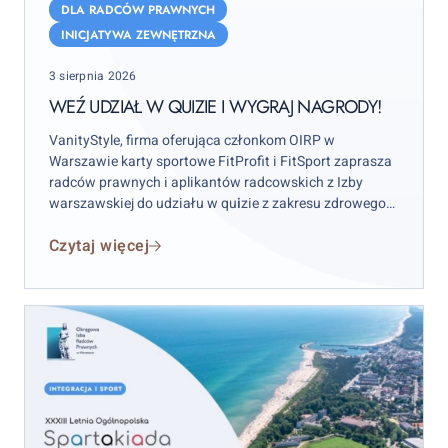
w
DLA RADCÓW PRAWNYCH
quizie
INICJATYWA ZEWNĘTRZNA
i
Posted
wygraj
3 sierpnia 2026
on
nagrody!
WEŹ UDZIAŁ W QUIZIE I WYGRAJ NAGRODY!
VanityStyle, firma oferująca członkom OIRP w
Warszawie karty sportowe FitProfit i FitSport zaprasza
radców prawnych i aplikantów radcowskich z Izby
warszawskiej do udziału w qu
i
zie z zakresu zdrowego
stylu życia. Na laureatów konkursu czekają nagrody:
Czytaj więcej
torba sportowa Adidas, kubki termiczne i lunchboxy.