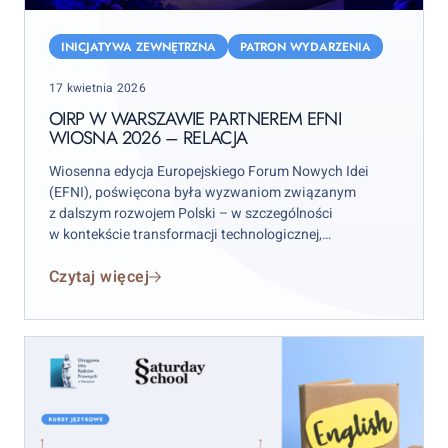
OIRP
w
INICJATYWA ZEWNĘTRZNA
PATRON WYDARZENIA
Warszawie
Posted
17 kwietnia 2026
partnerem
on
EFNI
OIRP W WARSZAWIE PARTNEREM EFNI
WIOSNA 2026 – RELACJA
Wiosna
2026
Wiosenna edycja Europejskiego Forum Nowych Idei
–
(EFNI), poświęcona była wyzwaniom związanym
relacja
z dalszym rozwojem Polski – w szczególności
w kontekście transformacji technologicznej,
energetycznej, demograficznej oraz geopolitycznej.
Czytaj więcej
Wydarzenie, które zorganizowała Konfederacja
Lewiatan odbyło się 14 i 15 kwietnia w Warszawie
i zgromadziło szerokie grono przedstawicieli biznesu,
administracji publicznej, świata nauki, kultury
oraz organizacji społecznych.