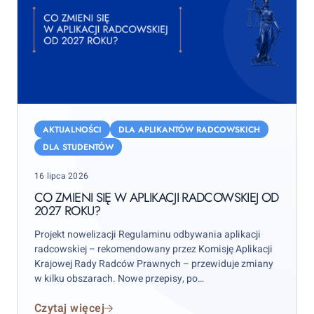
Co
zmieni
AKTUALNOŚCI
DLA APLIKANTÓW RADCOWSKICH
się
DLA STUDENTÓW
w
Posted
16 lipca 2026
aplikacji
on
radcowskiej
CO ZMIENI SIĘ W APLIKACJI RADCOWSKIEJ OD
2027 ROKU?
od
2027
Projekt nowelizacji Regulaminu odbywania aplikacji
roku?
radcowskiej – rekomendowany przez Komisję Aplikacji
Krajowej Rady Radców Prawnych – przewiduje zmiany
w kilku obszarach. Nowe przepisy, po
przeprowadzonych konsultacjach i decyzji Krajowej
Czytaj więcej
Rady Radców Prawnych mają szansę wejść w życie od 1