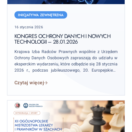
Kongres
Ochrony
INICJATYWA ZEWNĘTRZNA
Danych
Posted
16 stycznia 2026
i
on
Nowych
KONGRES OCHRONY DANYCH I NOWYCH
TECHNOLOGII – 28.01.2026
Technologii
–
Krajowa Izba Radców Prawnych wspólnie z Urzędem
28.01.2026
Ochrony Danych Osobowych zapraszają do udziału w
eksperckim wydarzeniu, które odbędzie się 28 stycznia
2026 r., podczas jubileuszowego, 20. Europejskiego
Dnia Ochrony Danych Osobowych. Kongres stanowi
Czytaj więcej
jedną z najważniejszych ogólnopolskich platform
wymiany wiedzy i doświadczeń w obszarze ochrony
danych osobowych, nowych technologii oraz regulacji
cyfrowych.