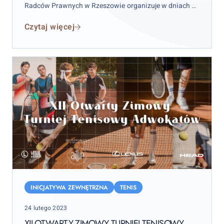
Radców Prawnych w Rzeszowie organizuje w dniach od
4 do 8 października 2023 r. XIX Ogólnopolski Rajd
Czytaj więcej
Bieszczadzki Radców Prawnych.
XII
Otwarty
INICJATYWA ZEWNĘTRZNA
TENIS
Zimowy
Posted
24 lutego 2023
Turniej
on
Tenisowy
XII OTWARTY ZIMOWY TURNIEJ TENISOWY