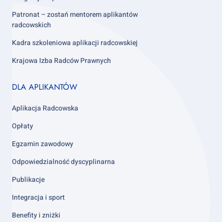
Patronat – zostań mentorem aplikantów
radcowskich
Kadra szkoleniowa aplikacji radcowskiej
Krajowa Izba Radców Prawnych
Footer
DLA APLIKANTÓW
column
3
Aplikacja Radcowska
Opłaty
Egzamin zawodowy
Odpowiedzialność dyscyplinarna
Publikacje
Integracja i sport
Benefity i zniżki