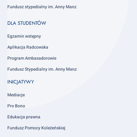
Fundusz stypedialny im. Anny Manz
Footer
DLA STUDENTÓW
column
4
Egzamin wstępny
Aplikacja Radcowska
Program Ambasadorowie
Fundusz Stypedialny im. Anny Manz
INICJATYWY
Mediacje
Pro Bono
Edukacja prawna
Fundusz Pomocy Koleżeńskiej