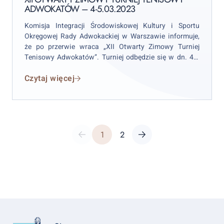
ADWOKATÓW – 4-5.03.2023
Adwokatów
–
Komisja Integracji Środowiskowej Kultury i Sportu
4-
Okręgowej Rady Adwokackiej w Warszawie informuje,
5.03.2023
że po przerwie wraca „XII Otwarty Zimowy Turniej
Tenisowy Adwokatów”. Turniej odbędzie się w dn. 4-5
marca 2023 r. na kortach Legia Tenis & Golf, ul.
Czytaj więcej
Myśliwiecka 4A, w Warszawie. Organizowany jest we
współpracy z LEXUS Polska.
Post
Previous page
Page
Page
Next page
1
2
pagination