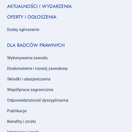
Footer
AKTUALNOŚCI I WYDARZENIA
column
OFERTY I OGŁOSZENIA
1
Dodaj ogłoszenie
Footer
DLA RADCÓW PRAWNYCH
column
2
Wykonywanie zawodu
Doskonalenie i rozwój zawodowy
Składki i ubezpieczenia
Współpraca zagraniczna
Odpowiedzialność dyscyplinarna
Publikacje
Benefity i zniżki