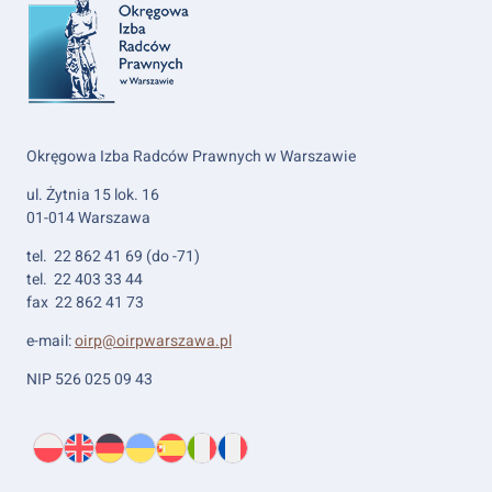
Okręgowa Izba Radców Prawnych w Warszawie
ul. Żytnia 15 lok. 16
01-014 Warszawa
tel. 22 862 41 69 (do -71)
tel. 22 403 33 44
fax 22 862 41 73
e-mail:
oirp@oirpwarszawa.pl
NIP 526 025 09 43
Wybierz
PL
O
EN
About
DE
About
UK
About
ES
About
IT
About
FR
About
język:
nas
us
us
us
us
us
us