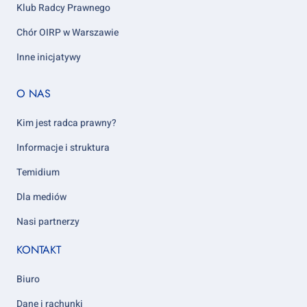
Klub Radcy Prawnego
Chór OIRP w Warszawie
Inne inicjatywy
Footer
O NAS
column
5
Kim jest radca prawny?
Informacje i struktura
Temidium
Dla mediów
Nasi partnerzy
KONTAKT
Biuro
Dane i rachunki