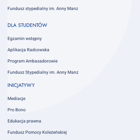
Fundusz stypedialny im. Anny Manz
Footer
DLA STUDENTÓW
column
4
Egzamin wstępny
Aplikacja Radcowska
Program Ambasadorowie
Fundusz Stypedialny im. Anny Manz
INICJATYWY
Mediacje
Pro Bono
Edukacja prawna
Fundusz Pomocy Koleżeńskiej