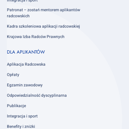
Integracja i sport
Patronat – zostań mentorem aplikantów
radcowskich
Kadra szkoleniowa aplikacji radcowskiej
Krajowa Izba Radców Prawnych
Footer
DLA APLIKANTÓW
column
3
Aplikacja Radcowska
Opłaty
Egzamin zawodowy
Odpowiedzialność dyscyplinarna
Publikacje
Integracja i sport
Benefity i zniżki