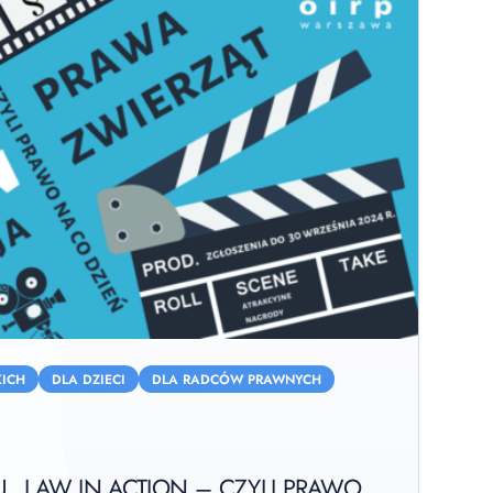
ICH
DLA DZIECI
DLA RADCÓW PRAWNYCH
U „LAW IN ACTION – CZYLI PRAWO