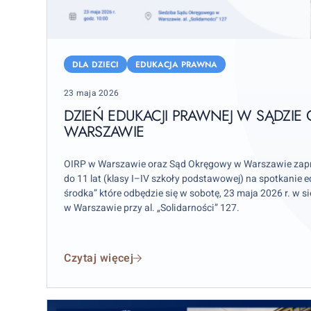
Dzień
edukacji
DLA DZIECI
EDUKACJA PRAWNA
prawnej
Posted
23 maja 2026
w
on
Sądzie
DZIEŃ EDUKACJI PRAWNEJ W SĄDZI
WARSZAWIE
Okręgowym
w
Warszawie
OIRP w Warszawie oraz Sąd Okręgowy w Warszawie zapra
do 11 lat (klasy I–IV szkoły podstawowej) na spotkanie 
środka” które odbędzie się w sobotę, 23 maja 2026 r. w 
w Warszawie przy al. „Solidarności” 127.
Czytaj więcej