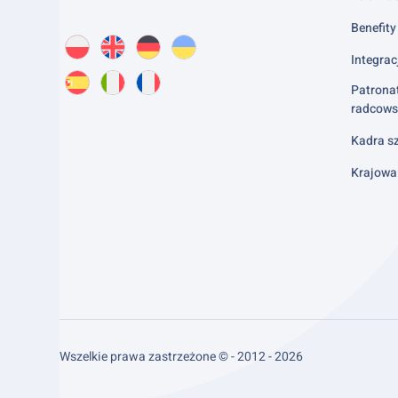
Benefity 
Wybierz
PL
O
EN
About
DE
About
UK
About
język:
Integrac
nas
us
us
us
Patrona
ES
About
IT
About
FR
About
radcows
us
us
us
Kadra sz
Krajowa
Wszelkie prawa zastrzeżone © - 2012 - 2026