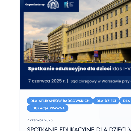
Spotkanie
edukacyjne
DLA APLIKANTÓW RADCOWSKICH
DLA DZIECI
DLA
dla
EDUKACJA PRAWNA
dzieci
Posted
7 czerwca 2025
w
on
Sądzie
SPOTKANIE EDUKACYJNE DLA DZIECI 