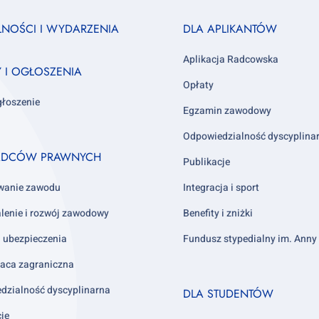
Footer
LNOŚCI I WYDARZENIA
DLA APLIKANTÓW
column
3
Aplikacja Radcowska
Y I OGŁOSZENIA
Opłaty
głoszenie
Egzamin zawodowy
Odpowiedzialność dyscyplina
ADCÓW PRAWNYCH
Publikacje
wanie zawodu
Integracja i sport
lenie i rozwój zawodowy
Benefity i zniżki
i ubezpieczenia
Fundusz stypedialny im. Ann
aca zagraniczna
Footer
dzialność dyscyplinarna
DLA STUDENTÓW
column
cje