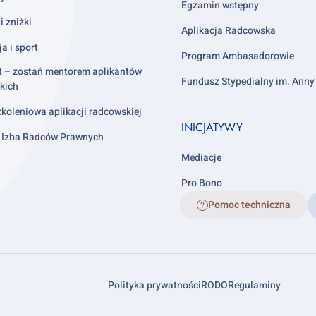
4
Egzamin wstępny
i zniżki
Aplikacja Radcowska
ja i sport
Program Ambasadorowie
t – zostań mentorem aplikantów
Fundusz Stypedialny im. Ann
kich
koleniowa aplikacji radcowskiej
INICJATYWY
 Izba Radców Prawnych
Mediacje
Pro Bono
Pomoc techniczna
Footer
Polityka prywatności
RODO
Regulaminy
links