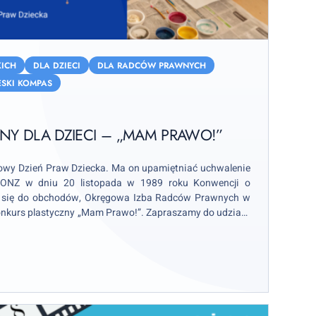
ICH
DLA DZIECI
DLA RADCÓW PRAWNYCH
ESKI KOMPAS
NY DLA DZIECI – „MAM PRAWO!”
owy Dzień Praw Dziecka. Ma on upamiętniać uchwalenie
 ONZ w dniu 20 listopada w 1989 roku Konwencji o
c się do obchodów, Okręgowa Izba Radców Prawnych w
onkurs plastyczny „Mam Prawo!”. Zapraszamy do udziału
stawowych. Na autorów najciekawszych prac czekają