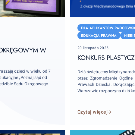
Konkurs
plastyczny
DLA APLIKANTÓW RADCOWSK
dla
EDUKACJA PRAWNA
NIEBI
dzieci
Posted
20 listopada 2025
E OKRĘGOWYM W
–
on
„Mam
KONKURS PLASTYCZ
Prawo!”
szają dzieci w wieku od 7
Dziś świętujemy Międzynarod
edukacyjne „Poznaj sąd od
przez Zgromadzenie Ogólne
siedzibie Sądu Okręgowego
Prawach Dziecka. Dołączają
Warszawie rozpoczyna dziś k
w nim dzieci ze szkół pod
atrakcyjne nagrody!
Czytaj więcej