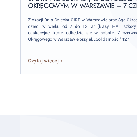
Okręgowym
OKRĘGOWYM W WARSZAWIE – 7 CZE
w
Warszawie
Z okazji Dnia Dziecka OIRP w Warszawie oraz Sąd Okr
–
dzieci w wieku od 7 do 13 lat (klasy I–VII szkoł
edukacyjne, które odbędzie się w sobotę, 7 czerw
7
Okręgowego w Warszawie przy al. „Solidarności” 127.
czerwca
2025
r.
Czytaj więcej