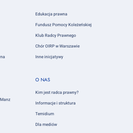
Edukacja prawna
Fundusz Pomocy Koleżeńskiej
Klub Radcy Prawnego
Chór OIRP w Warszawie
rna
Inne inicjatywy
Footer
O NAS
column
5
Kim jest radca prawny?
y Manz
Informacje i struktura
Temidium
Dla mediów