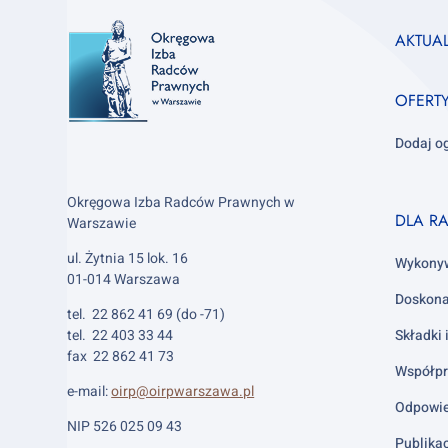
Footer
AKTUA
column
1
OFERT
Dodaj o
Okręgowa Izba Radców Prawnych w
Footer
DLA R
Warszawie
column
ul. Żytnia 15 lok. 16
2
Wykony
01-014 Warszawa
Doskona
tel. 22 862 41 69 (do -71)
tel. 22 403 33 44
Składki 
fax 22 862 41 73
Współpr
e-mail:
oirp@oirpwarszawa.pl
Odpowie
NIP 526 025 09 43
Publika