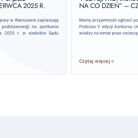
RWCA 2025 R.
–
NA CO DZIEŃ” – CZ
czyli
prawo
ęgowy w Warszawie zapraszają
Mamy przyjemność ogłosić pow
na
y podstawowej) na spotkanie
Podczas V edycji konkursu U
ca 2025 r. w siedzibie Sądu
wiedzy na temat praw zwierzą
co
dzień”
–
czas
Czytaj więcej
start!