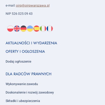
e-mail:
oirp@oirpwarszawa.pl
NIP 526 025 09 43
Wybierz
PL
O
EN
About
DE
About
UK
About
ES
About
IT
About
FR
About
język:
nas
us
us
us
us
us
us
Footer
AKTUALNOŚCI I WYDARZENIA
column
OFERTY I OGŁOSZENIA
1
Dodaj ogłoszenie
Footer
DLA RADCÓW PRAWNYCH
column
2
Wykonywanie zawodu
Doskonalenie i rozwój zawodowy
Składki i ubezpieczenia