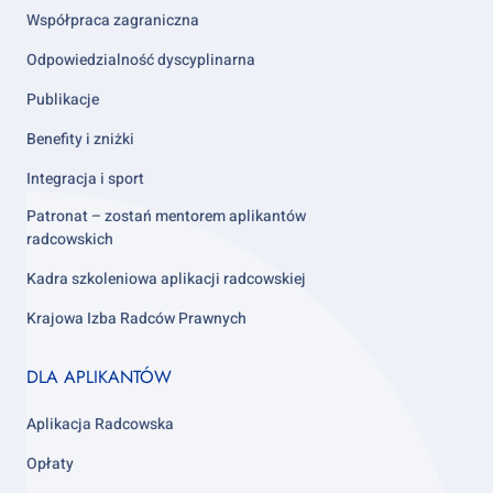
Współpraca zagraniczna
Odpowiedzialność dyscyplinarna
Publikacje
Benefity i zniżki
Integracja i sport
Patronat – zostań mentorem aplikantów
radcowskich
Kadra szkoleniowa aplikacji radcowskiej
Krajowa Izba Radców Prawnych
Footer
DLA APLIKANTÓW
column
3
Aplikacja Radcowska
Opłaty