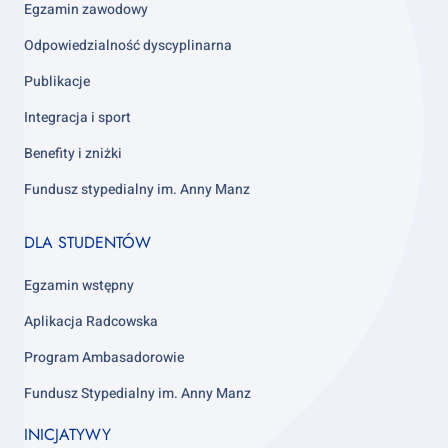
Egzamin zawodowy
Odpowiedzialność dyscyplinarna
Publikacje
Integracja i sport
Benefity i zniżki
Fundusz stypedialny im. Anny Manz
Footer
DLA STUDENTÓW
column
4
Egzamin wstępny
Aplikacja Radcowska
Program Ambasadorowie
Fundusz Stypedialny im. Anny Manz
INICJATYWY