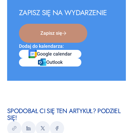
ZAPISZ SIĘ NA WYDARZENIE
Zapisz się
Dodaj do kalendarza:
Google calendar
Outlook
SPODOBAŁ CI SIĘ TEN ARTYKUŁ? PODZIEL
SIĘ!
Kopiuj
LinkedIn
Twitter
Facebook