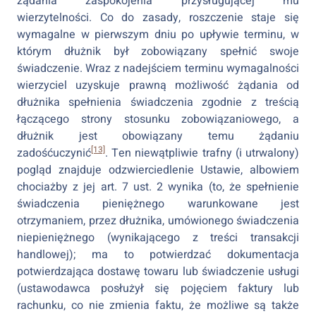
żądania zaspokojenia przysługującej mu
wierzytelności. Co do zasady, roszczenie staje się
wymagalne w pierwszym dniu po upływie terminu, w
którym dłużnik był zobowiązany spełnić swoje
świadczenie. Wraz z nadejściem terminu wymagalności
wierzyciel uzyskuje prawną możliwość żądania od
dłużnika spełnienia świadczenia zgodnie z treścią
łączącego strony stosunku zobowiązaniowego, a
dłużnik jest obowiązany temu żądaniu
[13]
zadośćuczynić
. Ten niewątpliwie trafny (i utrwalony)
pogląd znajduje odzwierciedlenie Ustawie, albowiem
chociażby z jej art. 7 ust. 2 wynika (to, że spełnienie
świadczenia pieniężnego warunkowane jest
otrzymaniem, przez dłużnika, umówionego świadczenia
niepieniężnego (wynikającego z treści transakcji
handlowej); ma to potwierdzać dokumentacja
potwierdzająca dostawę towaru lub świadczenie usługi
(ustawodawca posłużył się pojęciem faktury lub
rachunku, co nie zmienia faktu, że możliwe są także