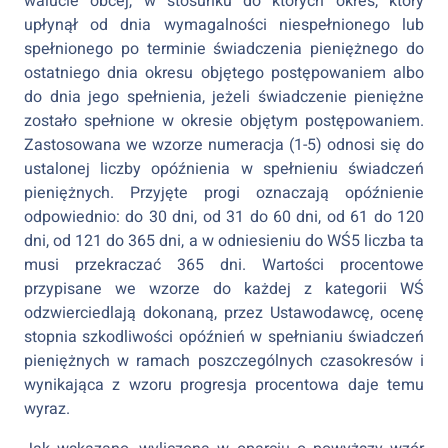
walucie obcej, w stosunku do których okres, który
upłynął od dnia wymagalności niespełnionego lub
spełnionego po terminie świadczenia pieniężnego do
ostatniego dnia okresu objętego postępowaniem albo
do dnia jego spełnienia, jeżeli świadczenie pieniężne
zostało spełnione w okresie objętym postępowaniem.
Zastosowana we wzorze numeracja (1-5) odnosi się do
ustalonej liczby opóźnienia w spełnieniu świadczeń
pieniężnych. Przyjęte progi oznaczają opóźnienie
odpowiednio: do 30 dni, od 31 do 60 dni, od 61 do 120
dni, od 121 do 365 dni, a w odniesieniu do WŚ5 liczba ta
musi przekraczać 365 dni. Wartości procentowe
przypisane we wzorze do każdej z kategorii WŚ
odzwierciedlają dokonaną, przez Ustawodawcę, ocenę
stopnia szkodliwości opóźnień w spełnianiu świadczeń
pieniężnych w ramach poszczególnych czasokresów i
wynikająca z wzoru progresja procentowa daje temu
wyraz.