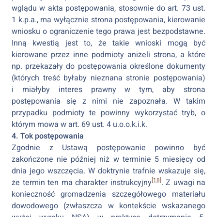
wglądu w akta postępowania, stosownie do art. 73 ust.
1 k.p.a., ma wyłącznie strona postępowania, kierowanie
wniosku o ograniczenie tego prawa jest bezpodstawne.
Inną kwestią jest to, że takie wnioski mogą być
kierowane przez inne podmioty aniżeli strona, a które
np. przekazały do postępowania określone dokumenty
(których treść byłaby nieznana stronie postępowania)
i miałyby interes prawny w tym, aby strona
postępowania się z nimi nie zapoznała. W takim
przypadku podmioty te powinny wykorzystać tryb, o
którym mowa w art. 69 ust. 4 u.o.o.k.i.k.
4. Tok postępowania
Zgodnie z Ustawą postępowanie powinno być
zakończone nie później niż w terminie 5 miesięcy od
dnia jego wszczęcia. W doktrynie trafnie wskazuje się,
[18]
że termin ten ma charakter instrukcyjny
. Z uwagi na
konieczność gromadzenia szczegółowego materiału
dowodowego (zwłaszcza w kontekście wskazanego