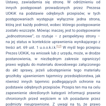
Ustawy, zawiadamia się stronę. W odróżnieniu od
innych postępowań prowadzonych przez Prezesa
UOKiK na podstawie odrębnych przepisów; w tych
postępowaniach występuje wyłącznie jedna strona,
którą jest każdy podmiot, wobec którego postępowanie
zostało wszczęte. Mówiąc inaczej, jest to postępowanie
„jednostronowe”, co rzutuje – z perspektywy strony –
na jej status w kontekście uprawnienia wynikającego z
[17]
treści art. 69 ust. 1 u.o.o.k.i.k.
W myśl tego przepisu
Prezes UOKiK, na wniosek lub z urzędu, może, w drodze
postanowienia, w niezbędnym zakresie ograniczyć
prawo wglądu do materiału dowodowego załączonego
do akt sprawy, jeżeli udostępnienie tego materiału
groziłoby ujawnieniem tajemnicy przedsiębiorstwa, jak
również innych tajemnic podlegających ochronie na
podstawie odrębnych przepisów. Przepis ten ma na celu
zapewnienie określonych kategorii informacji prawnie
chronionych przed wejściem w ich posiadanie przez
podmioty nieuprawnione. Z uwagi na to, że prawo