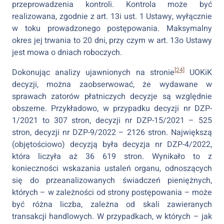
przeprowadzenia kontroli. Kontrola może być
realizowana, zgodnie z art. 13i ust. 1 Ustawy, wyłącznie
w toku prowadzonego postępowania. Maksymalny
okres jej trwania to 20 dni, przy czym w art. 13o Ustawy
jest mowa o dniach roboczych.
[24]
Dokonując analizy ujawnionych na stronie
UOKiK
decyzji, można zaobserwować, że wydawane w
sprawach zatorów płatniczych decyzje są względnie
obszerne. Przykładowo, w przypadku decyzji nr DZP-
1/2021 to 307 stron, decyzji nr DZP-15/2021 – 525
stron, decyzji nr DZP-9/2022 – 2126 stron. Największą
(objętościowo) decyzją była decyzja nr DZP-4/2022,
która liczyła aż 36 619 stron. Wynikało to z
konieczności wskazania ustaleń organu, odnoszących
się do przeanalizowanych świadczeń pieniężnych,
których – w zależności od strony postępowania – może
być różna liczba, zależna od skali zawieranych
transakcji handlowych. W przypadkach, w których – jak