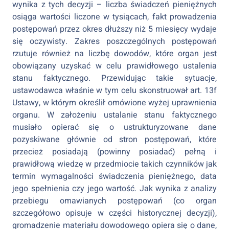
wynika z tych decyzji – liczba świadczeń pieniężnych
osiąga wartości liczone w tysiącach, fakt prowadzenia
postępowań przez okres dłuższy niż 5 miesięcy wydaje
się oczywisty. Zakres poszczególnych postępowań
rzutuje również na liczbę dowodów, które organ jest
obowiązany uzyskać w celu prawidłowego ustalenia
stanu faktycznego. Przewidując takie sytuacje,
ustawodawca właśnie w tym celu skonstruował art. 13f
Ustawy, w którym określił omówione wyżej uprawnienia
organu. W założeniu ustalanie stanu faktycznego
musiało opierać się o ustrukturyzowane dane
pozyskiwane głównie od stron postępowań, które
przecież posiadają (powinny posiadać) pełną i
prawidłową wiedzę w przedmiocie takich czynników jak
termin wymagalności świadczenia pieniężnego, data
jego spełnienia czy jego wartość. Jak wynika z analizy
przebiegu omawianych postępowań (co organ
szczegółowo opisuje w części historycznej decyzji),
gromadzenie materiału dowodowego opiera się o dane,