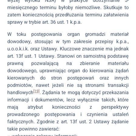
wyżej wyroku NSA) w praktyce dotrzymanie 5-
miesięcznego terminu byłoby niemożliwe. Skutkuje to
zatem koniecznością przedłużania terminu załatwienia
sprawy w trybie art. 36 ust. 1 k.p.a.
W toku postępowania organ gromadzi materiał
dowodowy, stosując w tym zakresie przepisy k.p.a.,
u.o.o.k.i.k. oraz Ustawy. Kluczowe znaczenie ma jednak
art. 13f ust. 1 Ustawy. Stanowi on samoistną podstawę
prawną pozwalającą na zbieranie materiału
dowodowego, uprawniając organ do kierowania żądań
kierowanych do stron postępowań oraz innych
podmiotów, nawet jeżeli nie są stronami transakcji
[19]
handlowych
. Żądania te mogą dotyczyć przekazania
informacji i dokumentów, lecz wyłącznie takich, które
mają atrybut konieczności z perspektywy
prowadzonego postępowania i czynienia ustaleń
faktycznych. Zgodnie z art. 13f ust. 2 Ustawy żądanie
takie powinno zawierać: