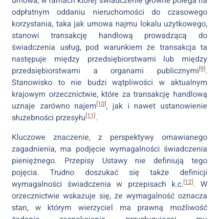
umowa, w ramach której świadczenie główne polega na
odpłatnym oddaniu nieruchomości do czasowego
korzystania, taka jak umowa najmu lokalu użytkowego,
stanowi transakcję handlową prowadzącą do
świadczenia usług, pod warunkiem że transakcja ta
następuje między przedsiębiorstwami lub między
[9]
przedsiębiorstwami a organami publicznymi
.
Stanowisko to nie budzi wątpliwości w aktualnym
krajowym orzecznictwie, które za transakcję handlową
[10]
uznaje zarówno najem
, jak i nawet ustanowienie
[11]
służebności przesyłu
.
Kluczowe znaczenie, z perspektywy omawianego
zagadnienia, ma podjęcie wymagalności świadczenia
pieniężnego. Przepisy Ustawy nie definiują tego
pojęcia. Trudno doszukać się także definicji
[12]
wymagalności świadczenia w przepisach k.c.
. W
orzecznictwie wskazuje się, że wymagalność oznacza
stan, w którym wierzyciel ma prawną możliwość