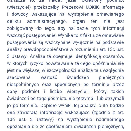
Oznacza to, że nawet jeżeli określony podmiot
(wierzyciel) przekazałby Prezesowi UOKiK informacje
i dowody wskazujące na wystąpienie omawianego
deliktu administracyjnego, organ ten nie jest
zobligowany do tego, aby na bazie tych informacji
wszcząć postępowanie. Wynika to z faktu, że omawiane
postępowania są wszczynane wyłącznie na podstawie
analizy prawdopodobieństwa w rozumieniu art. 13c ust.
3 Ustawy. Analiza ta obejmuje identyfikację obszarów,
w których ryzyko powstawania takiego opóźniania się
jest największe, w szczególności analiza ta uwzględnia
szacowaną wartość świadczeń pieniężnych
niespełnionych oraz spełnionych po terminie przez
dany podmiot i liczbę wierzycieli, którzy takich
świadczeń od tego podmiotu nie otrzymali lub otrzymali
je po terminie. Dopiero wyniki tej analizy, o ile będzie
ona zawierała informacje wskazujące (zgodnie z art.
13c ust. 2 Ustawy) na wystąpienie nadmiernego
opóźniania się ze spełnianiem świadczeń pieniężnych,