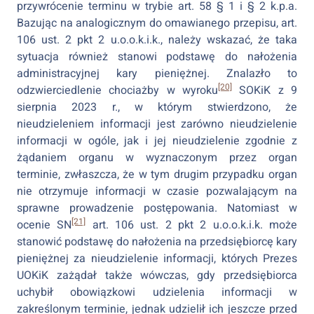
przywrócenie terminu w trybie art. 58 § 1 i § 2 k.p.a.
Bazując na analogicznym do omawianego przepisu, art.
106 ust. 2 pkt 2 u.o.o.k.i.k., należy wskazać, że taka
sytuacja również stanowi podstawę do nałożenia
administracyjnej kary pieniężnej. Znalazło to
[20]
odzwierciedlenie chociażby w wyroku
SOKiK z 9
sierpnia 2023 r., w którym stwierdzono, że
nieudzieleniem informacji jest zarówno nieudzielenie
informacji w ogóle, jak i jej nieudzielenie zgodnie z
żądaniem organu w wyznaczonym przez organ
terminie, zwłaszcza, że w tym drugim przypadku organ
nie otrzymuje informacji w czasie pozwalającym na
sprawne prowadzenie postępowania. Natomiast w
[21]
ocenie SN
art. 106 ust. 2 pkt 2 u.o.o.k.i.k. może
stanowić podstawę do nałożenia na przedsiębiorcę kary
pieniężnej za nieudzielenie informacji, których Prezes
UOKiK zażądał także wówczas, gdy przedsiębiorca
uchybił obowiązkowi udzielenia informacji w
zakreślonym terminie, jednak udzielił ich jeszcze przed