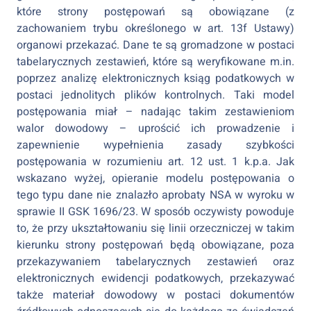
które strony postępowań są obowiązane (z
zachowaniem trybu określonego w art. 13f Ustawy)
organowi przekazać. Dane te są gromadzone w postaci
tabelarycznych zestawień, które są weryfikowane m.in.
poprzez analizę elektronicznych ksiąg podatkowych w
postaci jednolitych plików kontrolnych. Taki model
postępowania miał – nadając takim zestawieniom
walor dowodowy – uprościć ich prowadzenie i
zapewnienie wypełnienia zasady szybkości
postępowania w rozumieniu art. 12 ust. 1 k.p.a. Jak
wskazano wyżej, opieranie modelu postępowania o
tego typu dane nie znalazło aprobaty NSA w wyroku w
sprawie II GSK 1696/23. W sposób oczywisty powoduje
to, że przy ukształtowaniu się linii orzeczniczej w takim
kierunku strony postępowań będą obowiązane, poza
przekazywaniem tabelarycznych zestawień oraz
elektronicznych ewidencji podatkowych, przekazywać
także materiał dowodowy w postaci dokumentów