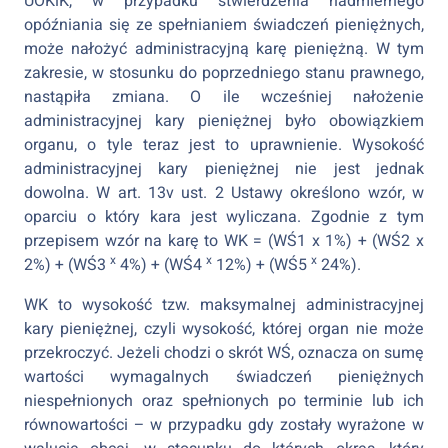
UOKiK, w przypadku stwierdzenia nadmiernego
opóźniania się ze spełnianiem świadczeń pieniężnych,
może nałożyć administracyjną karę pieniężną. W tym
zakresie, w stosunku do poprzedniego stanu prawnego,
nastąpiła zmiana. O ile wcześniej nałożenie
administracyjnej kary pieniężnej było obowiązkiem
organu, o tyle teraz jest to uprawnienie. Wysokość
administracyjnej kary pieniężnej nie jest jednak
dowolna. W art. 13v ust. 2 Ustawy określono wzór, w
oparciu o który kara jest wyliczana. Zgodnie z tym
przepisem wzór na karę to WK = (WŚ1 x 1%) + (WŚ2 x
x
x
x
2%) + (WŚ3
4%) + (WŚ4
12%) + (WŚ5
24%).
WK to wysokość tzw. maksymalnej administracyjnej
kary pieniężnej, czyli wysokość, której organ nie może
przekroczyć. Jeżeli chodzi o skrót WŚ, oznacza on sumę
wartości wymagalnych świadczeń pieniężnych
niespełnionych oraz spełnionych po terminie lub ich
równowartości – w przypadku gdy zostały wyrażone w