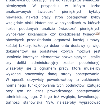
źródłowych odnoszących się do każdego ze świadczeń
pieniężnych. W przypadku, w którym liczba
analizowanych świadczeń pieniężnych byłaby
niewielka, nakład pracy stron postępowań byłby
względnie niski. Natomiast w przypadkach, w których
liczba poddanych analizie świadczeń pieniężnych
[25]
wynosiłaby kilkanaście czy kilkadziesiąt tysięcy
,
obowiązek przedkładania organowi każdej umowy,
każdej faktury, każdego dokumentu dostawy (a więc
dokumentów, na podstawie których możliwe jest
ustalenie istotnych elementów pozwalających ustalić,
czy delikt administracyjny został popełniony),
wiązałoby się z ogromem pracy, którą musieliby
wykonać pracownicy danej strony postępowania.
W sposób oczywisty powodowałoby to zakłócenie
normalnego funkcjonowania tych podmiotów, rzutując
przy tym na czas prowadzonego postępowania
administracyjnego. Z tego też względu, kwestionując
trafność stanowiska NSA, należałoby wypracować