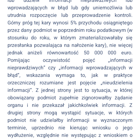
lub udzielił informacji nieprawdziwych lub
wprowadzających w błąd lub gdy uniemożliwia lub
utrudnia rozpoczęcie lub przeprowadzenie kontroli.
Górny próg tej kary wynosi 5% przychodu osiągniętego
przez dany podmiot w poprzednim roku podatkowym (w
stosunku do roku, w którym zmaterializowałaby się
przesłanka pozwalająca na nałożenie kary), nie więcej
jednak aniżeli równowartość 50 000 000 euro.
Pomijając oczywistość pojęć „informacji
nieprawdziwych” czy „informacji wprowadzających w
błąd”, wskazania wymaga to, jak w praktyce
orzeczniczej rozumiane jest pojęcie „nieudzielenia
informacji”. Z jednej strony jest to sytuacja, w której
obowiązany podmiot zupełnie zignorowałby żądanie
organu i nie przekazał jakichkolwiek informacji. Z
drugiej strony mogą wystąpić sytuacje, w których
podmiot nie udzielałby informacji w wyznaczonym
terminie, uprzednio nie kierując wniosku o jego
wydłużenie, względnie nie występując z wnioskiem o