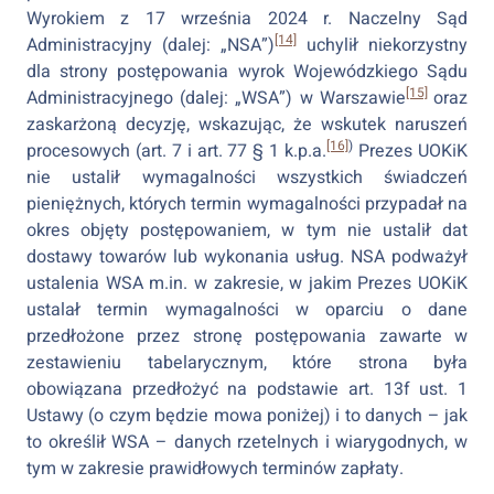
Wyrokiem z 17 września 2024 r. Naczelny Sąd
[14]
Administracyjny (dalej: „NSA”)
uchylił niekorzystny
dla strony postępowania wyrok Wojewódzkiego Sądu
[15]
Administracyjnego (dalej: „WSA”) w Warszawie
oraz
zaskarżoną decyzję, wskazując, że wskutek naruszeń
[16]
)
procesowych (art. 7 i art. 77 § 1 k.p.a.
Prezes UOKiK
nie ustalił wymagalności wszystkich świadczeń
pieniężnych, których termin wymagalności przypadał na
okres objęty postępowaniem, w tym nie ustalił dat
dostawy towarów lub wykonania usług. NSA podważył
ustalenia WSA m.in. w zakresie, w jakim Prezes UOKiK
ustalał termin wymagalności w oparciu o dane
przedłożone przez stronę postępowania zawarte w
zestawieniu tabelarycznym, które strona była
obowiązana przedłożyć na podstawie art. 13f ust. 1
Ustawy (o czym będzie mowa poniżej) i to danych – jak
to określił WSA – danych rzetelnych i wiarygodnych, w
tym w zakresie prawidłowych terminów zapłaty.