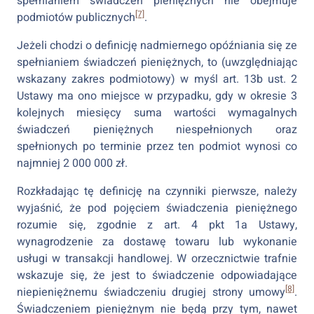
spełnianiem świadczeń pieniężnych nie obejmuje
[7]
podmiotów publicznych
.
Jeżeli chodzi o definicję nadmiernego opóźniania się ze
spełnianiem świadczeń pieniężnych, to (uwzględniając
wskazany zakres podmiotowy) w myśl art. 13b ust. 2
Ustawy ma ono miejsce w przypadku, gdy w okresie 3
kolejnych miesięcy suma wartości wymagalnych
świadczeń pieniężnych niespełnionych oraz
spełnionych po terminie przez ten podmiot wynosi co
najmniej 2 000 000 zł.
Rozkładając tę definicję na czynniki pierwsze, należy
wyjaśnić, że pod pojęciem świadczenia pieniężnego
rozumie się, zgodnie z art. 4 pkt 1a Ustawy,
wynagrodzenie za dostawę towaru lub wykonanie
usługi w transakcji handlowej. W orzecznictwie trafnie
wskazuje się, że jest to świadczenie odpowiadające
[8]
niepieniężnemu świadczeniu drugiej strony umowy
.
Świadczeniem pieniężnym nie będą przy tym, nawet