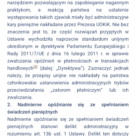
narzędziem pozwalającym na zapobieganie nagannym
praktykom, a reakcją państwa na ustalenie
występowania takich zjawisk miały być administracyjne
kary pieniężne nakładane przez Prezesa UOKiK. Nie bez
znaczenia jest to, że część rozwiązań przyjętych w
Ustawie wychodziła naprzeciw standardom unijnym
określonym w dyrektywie Parlamentu Europejskiego i
Rady 2011/7/UE z dnia 16 lutego 2011 r. w sprawie
zwalczania opóźnień w płatnościach w transakcjach
[4]
handlowych
(dalej: „Dyrektywa”). Zaznaczyć jednak
należy, że przepisy unijne nie nakładały na państwa
członkowskie ustanowienia administracyjnych trybów
przeciwdziałania „zatorom płatniczym” lub ich
zwalczania.
2. Nadmierne opóźnianie się ze spełnianiem
świadczeń pieniężnych
Nadmierne opóźnianie się ze spełnianiem świadczeń
pieniężnych stanowi delikt administracyjny w
rozumieniu art. 13b ust. 1 Ustawy. Delikt ten dotyczy