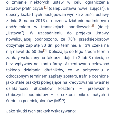
o zmianie niektórych ustaw w celu ograniczenia
[1]
zatorów płatniczych
(dalej: „Ustawa nowelizująca”), a
obecny kształt tych postępowań wynika z treści ustawy
z dnia 8 marca 2013 r. o przeciwdziałaniu nadmiernym
[2]
opóźnieniom w transakcjach handlowych
(dalej:
„Ustawa”). W uzasadnieniu do projektu Ustawy
nowelizującej podnoszono, że 78% przedsiębiorców
otrzymuje zapłatę 30 dni po terminie, a 13% czeka na
[3]
nią nawet do 60 dni
. Doliczając do tego średni termin
zapłaty wskazany na fakturze, daje to 2 lub 3 miesiące
bez wpływów na konto firmy. Akcentowano celowość
takiego działania dłużników, co w połączeniu z
odroczonym terminem zapłaty zostało, trafnie ocenione
jako stałe praktyki polegające na kredytowaniu własnej
działalności dłużników kosztem – przeważnie
słabszych podmiotów – z sektora mikro, małych i
średnich przedsiębiorców (MŚP).
Jako skutki tych praktyk wskazywano: