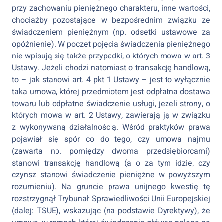
przy zachowaniu pieniężnego charakteru, inne wartości,
chociażby pozostające w bezpośrednim związku ze
świadczeniem pieniężnym (np. odsetki ustawowe za
opóźnienie). W poczet pojęcia świadczenia pieniężnego
nie wpisują się także przypadki, o których mowa w art. 3
Ustawy. Jeżeli chodzi natomiast o transakcję handlową,
to – jak stanowi art. 4 pkt 1 Ustawy – jest to wyłącznie
taka umowa, której przedmiotem jest odpłatna dostawa
towaru lub odpłatne świadczenie usługi, jeżeli strony, o
których mowa w art. 2 Ustawy, zawierają ją w związku
z wykonywaną działalnością. Wśród praktyków prawa
pojawiał się spór co do tego, czy umowa najmu
(zawarta np. pomiędzy dwoma przedsiębiorcami)
stanowi transakcję handlową (a o za tym idzie, czy
czynsz stanowi świadczenie pieniężne w powyższym
rozumieniu). Na gruncie prawa unijnego kwestię tę
rozstrzygnął Trybunał Sprawiedliwości Unii Europejskiej
(dalej: TSUE), wskazując (na podstawie Dyrektywy), że