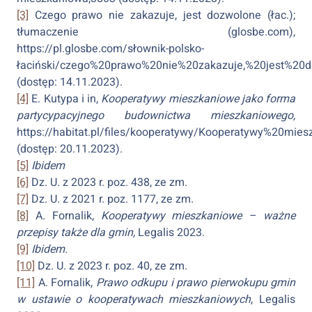
[3]
Czego prawo nie zakazuje, jest dozwolone (łac.);
tłumaczenie (glosbe.com),
https://pl.glosbe.com/słownik-polsko-
łaciński/czego%20prawo%20nie%20zakazuje,%20jest%20
(dostęp: 14.11.2023).
[4]
E. Kutypa i in,
Kooperatywy mieszkaniowe jako forma
partycypacyjnego budownictwa mieszkaniowego,
https://habitat.pl/files/kooperatywy/Kooperatywy%20
(dostęp: 20.11.2023).
[5]
Ibidem
[6]
Dz. U. z 2023 r. poz. 438, ze zm.
[7]
Dz. U. z 2021 r. poz. 1177, ze zm.
[8]
A. Fornalik,
Kooperatywy mieszkaniowe – ważne
przepisy także dla gmin,
Legalis 2023.
[9]
Ibidem.
[10]
Dz. U. z 2023 r. poz. 40, ze zm.
[11]
A. Fornalik,
Prawo odkupu i prawo pierwokupu gmin
w ustawie o kooperatywach mieszkaniowych
, Legalis