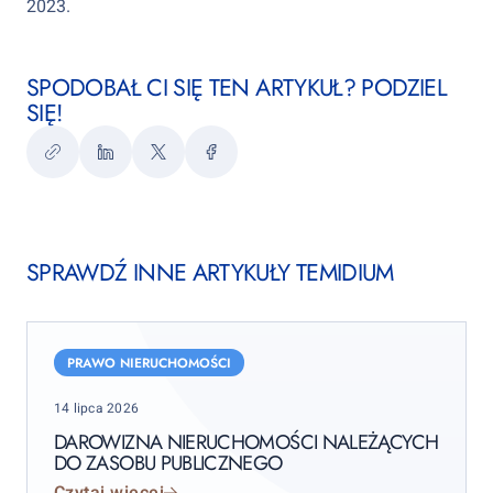
2023.
SPODOBAŁ CI SIĘ TEN ARTYKUŁ? PODZIEL
SIĘ!
Kopiuj
LinkedIn
Twitter
Facebook
link
SPRAWDŹ INNE ARTYKUŁY TEMIDIUM
PRAWO NIERUCHOMOŚCI
Posted
14 lipca 2026
on
DAROWIZNA NIERUCHOMOŚCI NALEŻĄCYCH
DO ZASOBU PUBLICZNEGO
Czytaj więcej