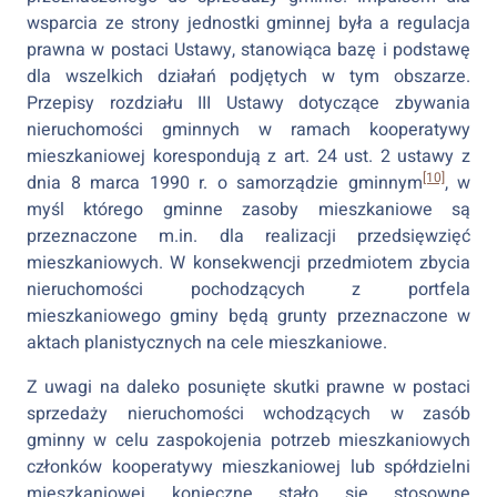
wsparcia ze strony jednostki gminnej była a regulacja
prawna w postaci Ustawy, stanowiąca bazę i podstawę
dla wszelkich działań podjętych w tym obszarze.
Przepisy rozdziału III Ustawy dotyczące zbywania
nieruchomości gminnych w ramach kooperatywy
mieszkaniowej korespondują z art. 24 ust. 2 ustawy z
[10]
dnia 8 marca 1990 r. o samorządzie gminnym
, w
myśl którego gminne zasoby mieszkaniowe są
przeznaczone m.in. dla realizacji przedsięwzięć
mieszkaniowych. W konsekwencji przedmiotem zbycia
nieruchomości pochodzących z portfela
mieszkaniowego gminy będą grunty przeznaczone w
aktach planistycznych na cele mieszkaniowe.
Z uwagi na daleko posunięte skutki prawne w postaci
sprzedaży nieruchomości wchodzących w zasób
gminny w celu zaspokojenia potrzeb mieszkaniowych
członków kooperatywy mieszkaniowej lub spółdzielni
mieszkaniowej konieczne stało się stosowne