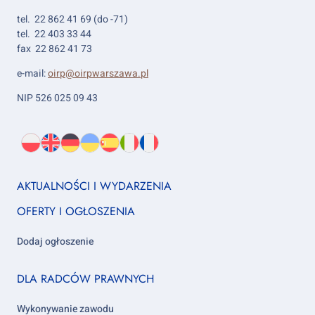
tel. 22 862 41 69 (do -71)
tel. 22 403 33 44
fax 22 862 41 73
e-mail:
oirp@oirpwarszawa.pl
NIP 526 025 09 43
Wybierz
PL
O
EN
About
DE
About
UK
About
ES
About
IT
About
FR
About
język:
nas
us
us
us
us
us
us
Footer
AKTUALNOŚCI I WYDARZENIA
column
OFERTY I OGŁOSZENIA
1
Dodaj ogłoszenie
Footer
DLA RADCÓW PRAWNYCH
column
2
Wykonywanie zawodu