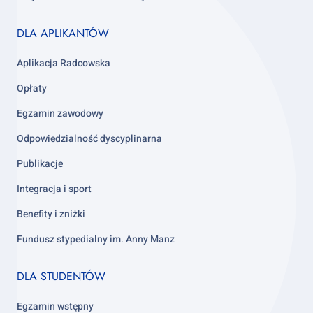
Footer
DLA APLIKANTÓW
column
3
Aplikacja Radcowska
Opłaty
Egzamin zawodowy
Odpowiedzialność dyscyplinarna
Publikacje
Integracja i sport
Benefity i zniżki
Fundusz stypedialny im. Anny Manz
Footer
DLA STUDENTÓW
column
4
Egzamin wstępny