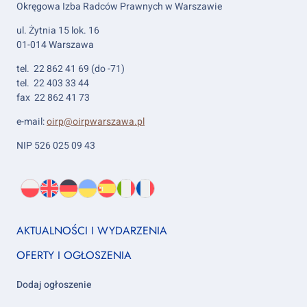
Okręgowa Izba Radców Prawnych w Warszawie
ul. Żytnia 15 lok. 16
01-014 Warszawa
tel. 22 862 41 69 (do -71)
tel. 22 403 33 44
fax 22 862 41 73
e-mail:
oirp@oirpwarszawa.pl
NIP 526 025 09 43
Wybierz
PL
O
EN
About
DE
About
UK
About
ES
About
IT
About
FR
About
język:
nas
us
us
us
us
us
us
Footer
AKTUALNOŚCI I WYDARZENIA
column
OFERTY I OGŁOSZENIA
1
Dodaj ogłoszenie