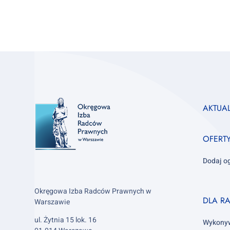
Footer
AKTUA
column
1
OFERT
Dodaj o
Okręgowa Izba Radców Prawnych w
Footer
DLA R
Warszawie
column
ul. Żytnia 15 lok. 16
2
Wykony