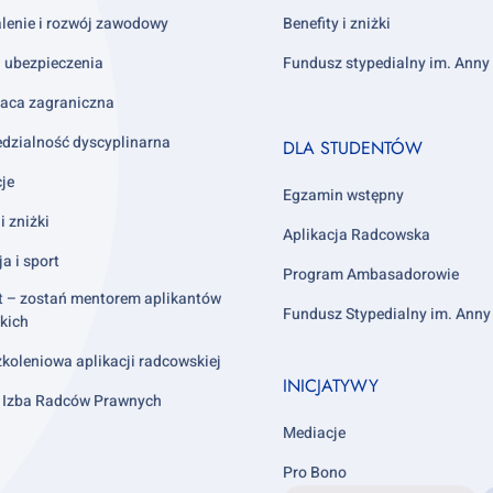
lenie i rozwój zawodowy
Benefity i zniżki
i ubezpieczenia
Fundusz stypedialny im. Ann
aca zagraniczna
Footer
dzialność dyscyplinarna
DLA STUDENTÓW
column
cje
4
Egzamin wstępny
i zniżki
Aplikacja Radcowska
ja i sport
Program Ambasadorowie
t – zostań mentorem aplikantów
Fundusz Stypedialny im. Ann
kich
koleniowa aplikacji radcowskiej
INICJATYWY
 Izba Radców Prawnych
Mediacje
Pro Bono