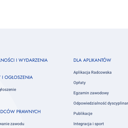
Footer
LNOŚCI I WYDARZENIA
DLA APLIKANTÓW
column
3
Aplikacja Radcowska
Y I OGŁOSZENIA
Opłaty
głoszenie
Egzamin zawodowy
Odpowiedzialność dyscyplina
ADCÓW PRAWNYCH
Publikacje
wanie zawodu
Integracja i sport