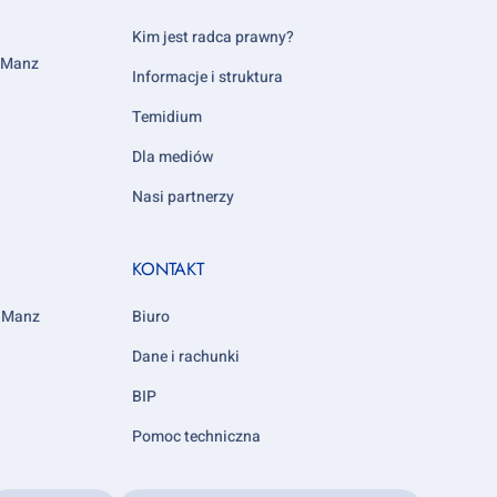
column
5
Kim jest radca prawny?
y Manz
Informacje i struktura
Temidium
Dla mediów
Nasi partnerzy
KONTAKT
y Manz
Biuro
Dane i rachunki
BIP
Pomoc techniczna