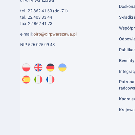
01-014 Warszawa
Doskona
tel. 22 862 41 69 (do -71)
tel. 22 403 33 44
Składki 
fax 22 862 41 73
Współpr
e-mail:
oirp@oirpwarszawa.pl
Odpowie
NIP 526 025 09 43
Publika
Benefity 
Wybierz
PL
O
EN
About
DE
About
UK
About
język:
Integrac
nas
us
us
us
Patrona
ES
About
IT
About
FR
About
radcows
us
us
us
Kadra sz
Krajowa