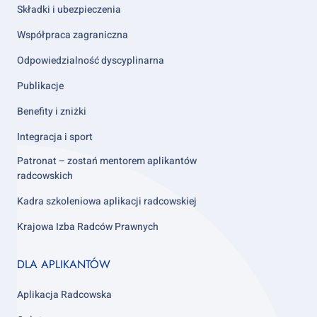
Składki i ubezpieczenia
Współpraca zagraniczna
Odpowiedzialność dyscyplinarna
Publikacje
Benefity i zniżki
Integracja i sport
Patronat – zostań mentorem aplikantów
radcowskich
Kadra szkoleniowa aplikacji radcowskiej
Krajowa Izba Radców Prawnych
Footer
DLA APLIKANTÓW
column
3
Aplikacja Radcowska