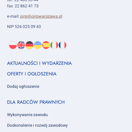
fax 22 862 41 73
e-mail:
oirp@oirpwarszawa.pl
NIP 526 025 09 43
Wybierz
PL
O
EN
About
DE
About
UK
About
ES
About
IT
About
FR
About
język:
nas
us
us
us
us
us
us
Footer
AKTUALNOŚCI I WYDARZENIA
column
OFERTY I OGŁOSZENIA
1
Dodaj ogłoszenie
Footer
DLA RADCÓW PRAWNYCH
column
2
Wykonywanie zawodu
Doskonalenie i rozwój zawodowy