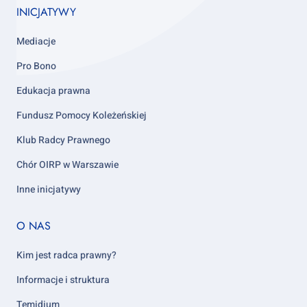
INICJATYWY
Mediacje
Pro Bono
Edukacja prawna
Fundusz Pomocy Koleżeńskiej
Klub Radcy Prawnego
Chór OIRP w Warszawie
Inne inicjatywy
Footer
O NAS
column
5
Kim jest radca prawny?
Informacje i struktura
Temidium