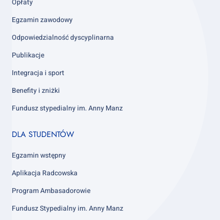
Opłaty
Egzamin zawodowy
Odpowiedzialność dyscyplinarna
Publikacje
Integracja i sport
Benefity i zniżki
Fundusz stypedialny im. Anny Manz
Footer
DLA STUDENTÓW
column
4
Egzamin wstępny
Aplikacja Radcowska
Program Ambasadorowie
Fundusz Stypedialny im. Anny Manz