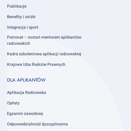
Publikacje
Benefity i zniżki
Integracja i sport
Patronat – zostań mentorem aplikantów
radcowskich
Kadra szkoleniowa aplikacji radcowskiej
Krajowa Izba Radców Prawnych
Footer
DLA APLIKANTÓW
column
3
Aplikacja Radcowska
Opłaty
Egzamin zawodowy
Odpowiedzialność dyscyplinarna