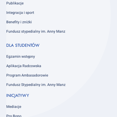
Publikacje
Integracja i sport
Benefity i zniżki
Fundusz stypedialny im. Anny Manz
Footer
DLA STUDENTÓW
column
4
Egzamin wstępny
Aplikacja Radcowska
Program Ambasadorowie
Fundusz Stypedialny im. Anny Manz
INICJATYWY
Mediacje
Pro Bono