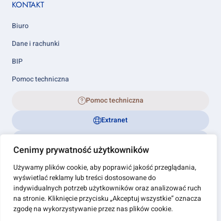
KONTAKT
Biuro
Dane i rachunki
BIP
Pomoc techniczna
Pomoc techniczna
Extranet
Biuletyn Informacji Publicznej
Cenimy prywatność użytkowników
Używamy plików cookie, aby poprawić jakość przeglądania,
wyświetlać reklamy lub treści dostosowane do
Wszelkie prawa zastrzeżone © - 2012 - 2026
Footer
indywidualnych potrzeb użytkowników oraz analizować ruch
Polityka prywatności
na stronie. Kliknięcie przycisku „Akceptuj wszystkie” oznacza
links
RODO
zgodę na wykorzystywanie przez nas plików cookie.
Regulaminy