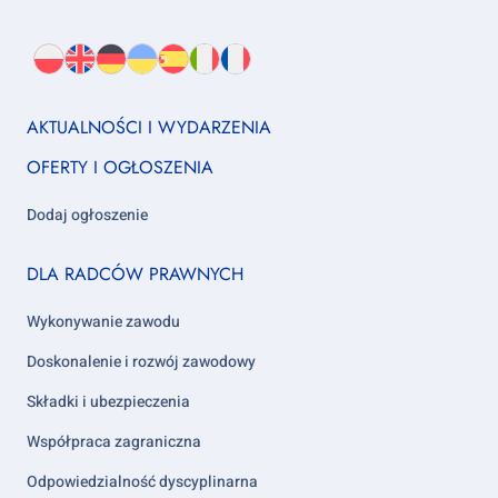
Wybierz
PL
O
EN
About
DE
About
UK
About
ES
About
IT
About
FR
About
język:
nas
us
us
us
us
us
us
Footer
AKTUALNOŚCI I WYDARZENIA
column
OFERTY I OGŁOSZENIA
1
Dodaj ogłoszenie
Footer
DLA RADCÓW PRAWNYCH
column
2
Wykonywanie zawodu
Doskonalenie i rozwój zawodowy
Składki i ubezpieczenia
Współpraca zagraniczna
Odpowiedzialność dyscyplinarna