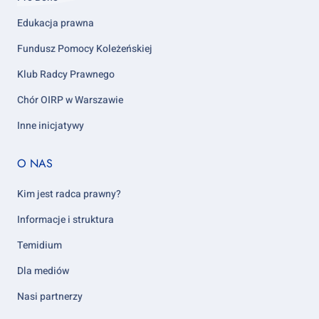
Edukacja prawna
Fundusz Pomocy Koleżeńskiej
Klub Radcy Prawnego
Chór OIRP w Warszawie
Inne inicjatywy
Footer
O NAS
column
5
Kim jest radca prawny?
Informacje i struktura
Temidium
Dla mediów
Nasi partnerzy