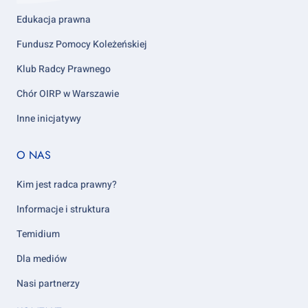
Edukacja prawna
Fundusz Pomocy Koleżeńskiej
Klub Radcy Prawnego
Chór OIRP w Warszawie
Inne inicjatywy
Footer
O NAS
column
5
Kim jest radca prawny?
Informacje i struktura
Temidium
Dla mediów
Nasi partnerzy