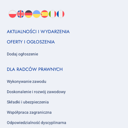
Wybierz
PL
O
EN
About
DE
About
UK
About
ES
About
IT
About
FR
About
język:
nas
us
us
us
us
us
us
Footer
AKTUALNOŚCI I WYDARZENIA
column
OFERTY I OGŁOSZENIA
1
Dodaj ogłoszenie
Footer
DLA RADCÓW PRAWNYCH
column
2
Wykonywanie zawodu
Doskonalenie i rozwój zawodowy
Składki i ubezpieczenia
Współpraca zagraniczna
Odpowiedzialność dyscyplinarna