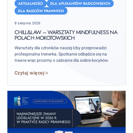
–
AKTUALNOŚCI
DLA APLIKANTÓW RADCOWSKICH
warsztaty
DLA RADCÓW PRAWNYCH
mindfulness
Posted
8 sierpnia 2026
na
on
Polach
CHILL&LAW – WARSZTATY MINDFULNESS NA
POLACH MOKOTOWSKICH
Mokotowskich
Warsztaty dla członków naszej Izby przeprowadzi
profesjonalna trenerka. Spotkanie odbędzie się na
trawie więc prosimy o zabranie dla siebie kocyków.
Czytaj więcej