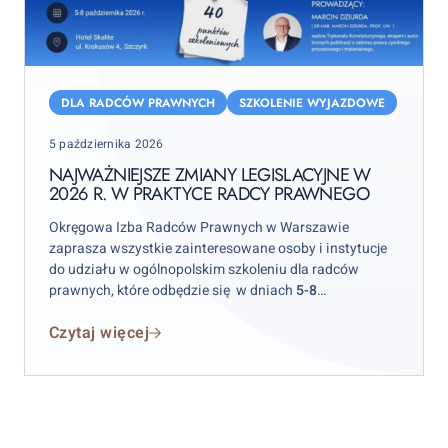
Najważniejsze
zmiany
DLA RADCÓW PRAWNYCH
SZKOLENIE WYJAZDOWE
legislacyjne
Posted
5 października 2026
w
on
2026
NAJWAŻNIEJSZE ZMIANY LEGISLACYJNE W
2026 R. W PRAKTYCE RADCY PRAWNEGO
r.
w
Okręgowa Izba Radców Prawnych w Warszawie
praktyce
zaprasza wszystkie zainteresowane osoby i instytucje
radcy
do udziału w ogólnopolskim szkoleniu dla radców
prawnych, które odbędzie się w dniach
5-8
prawnego
października 2026 r.
w hotelu „Skalite” w Szczyrku.
Czytaj więcej