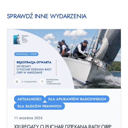
SPRAWDŹ INNE WYDARZENIA
XXI
Regaty
AKTUALNOŚCI
DLA APLIKANTÓW RADCOWSKICH
o
DLA RADCÓW PRAWNYCH
Puchar
Posted
11 września 2026
Dziekana
on
Rady
XXI REGATY O PUCHAR DZIEKANA RADY OIRP