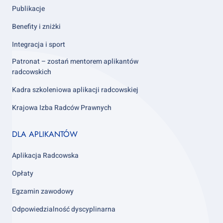
Publikacje
Benefity i zniżki
Integracja i sport
Patronat – zostań mentorem aplikantów
radcowskich
Kadra szkoleniowa aplikacji radcowskiej
Krajowa Izba Radców Prawnych
Footer
DLA APLIKANTÓW
column
3
Aplikacja Radcowska
Opłaty
Egzamin zawodowy
Odpowiedzialność dyscyplinarna