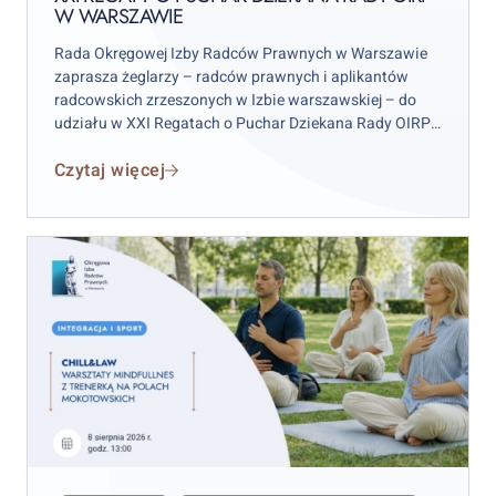
W WARSZAWIE
OIRP
w
Rada Okręgowej Izby Radców Prawnych w Warszawie
Warszawie
zaprasza żeglarzy – radców prawnych i aplikantów
radcowskich zrzeszonych w Izbie warszawskiej – do
udziału w XXI Regatach o Puchar Dziekana Rady OIRP
w Warszawie. Zawody odbędą się w weekend 12–13
Czytaj więcej
września 2026 r. (sobota–niedziela), przy czym
wydarzenie rozpocznie się już w piątek 11 września.
Chill&Law