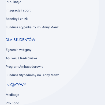
Publikacje
Integracja i sport
Benefity i zniżki
Fundusz stypedialny im. Anny Manz
Footer
DLA STUDENTÓW
column
4
Egzamin wstępny
Aplikacja Radcowska
Program Ambasadorowie
Fundusz Stypedialny im. Anny Manz
INICJATYWY
Mediacje
Pro Bono