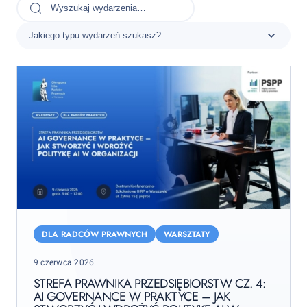
Strefa
Prawnika
DLA RADCÓW PRAWNYCH
WARSZTATY
Przedsiębiorstw
Posted
9 czerwca 2026
cz.
on
4:
STREFA PRAWNIKA PRZEDSIĘBIORSTW CZ. 4:
AI GOVERNANCE W PRAKTYCE – JAK
AI