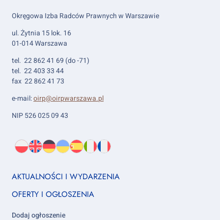
Okręgowa Izba Radców Prawnych w Warszawie
ul. Żytnia 15 lok. 16
01-014 Warszawa
tel. 22 862 41 69 (do -71)
tel. 22 403 33 44
fax 22 862 41 73
e-mail:
oirp@oirpwarszawa.pl
NIP 526 025 09 43
Wybierz
PL
O
EN
About
DE
About
UK
About
ES
About
IT
About
FR
About
język:
nas
us
us
us
us
us
us
Footer
AKTUALNOŚCI I WYDARZENIA
column
OFERTY I OGŁOSZENIA
1
Dodaj ogłoszenie