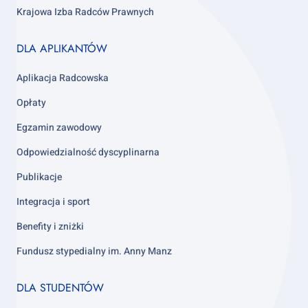
Krajowa Izba Radców Prawnych
Footer
DLA APLIKANTÓW
column
3
Aplikacja Radcowska
Opłaty
Egzamin zawodowy
Odpowiedzialność dyscyplinarna
Publikacje
Integracja i sport
Benefity i zniżki
Fundusz stypedialny im. Anny Manz
Footer
DLA STUDENTÓW
column