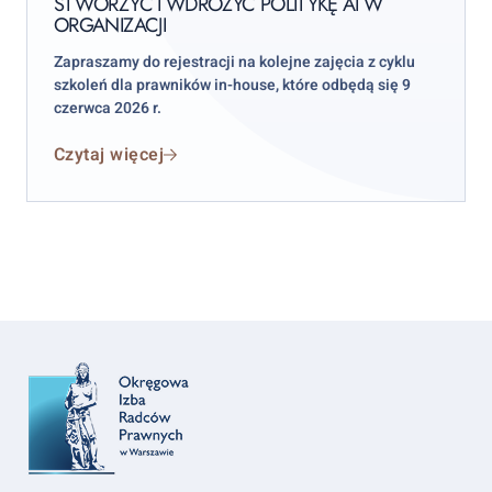
STWORZYĆ I WDROŻYĆ POLITYKĘ AI W
Governance
ORGANIZACJI
w
Zapraszamy do rejestracji na kolejne zajęcia z cyklu
praktyce
szkoleń dla prawników in-house, które odbędą się 9
–
czerwca 2026 r.
jak
stworzyć
Czytaj więcej
i
wdrożyć
politykę
AI
w
organizacji