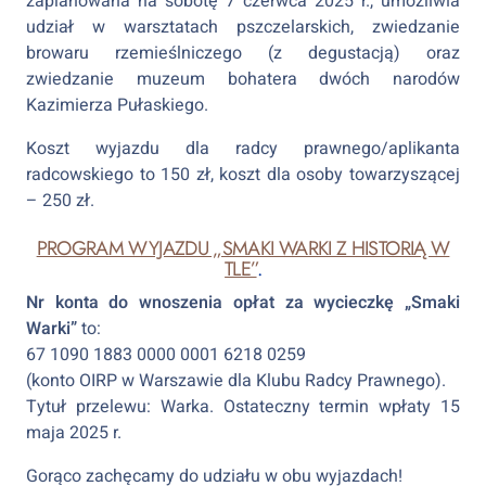
zaplanowana na sobotę 7 czerwca 2025 r., umożliwia
udział w warsztatach pszczelarskich, zwiedzanie
browaru rzemieślniczego (z degustacją) oraz
zwiedzanie muzeum bohatera dwóch narodów
Kazimierza Pułaskiego.
Koszt wyjazdu dla radcy prawnego/aplikanta
radcowskiego to 150 zł, koszt dla osoby towarzyszącej
– 250 zł.
PROGRAM WYJAZDU „SMAKI WARKI Z HISTORIĄ W
TLE”
.
Nr konta do wnoszenia opłat za wycieczkę „Smaki
Warki”
to:
67 1090 1883 0000 0001 6218 0259
(konto OIRP w Warszawie dla Klubu Radcy Prawnego).
Tytuł przelewu: Warka. Ostateczny termin wpłaty 15
maja 2025 r.
Gorąco zachęcamy do udziału w obu wyjazdach!