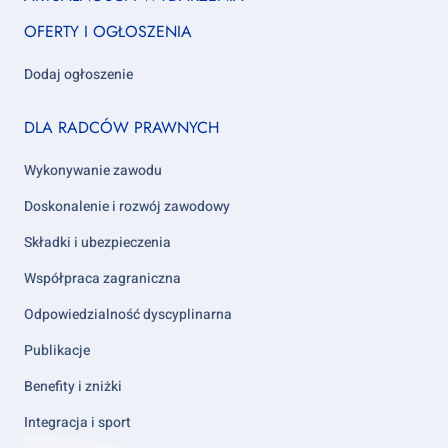
column
OFERTY I OGŁOSZENIA
1
Dodaj ogłoszenie
Footer
DLA RADCÓW PRAWNYCH
column
2
Wykonywanie zawodu
Doskonalenie i rozwój zawodowy
Składki i ubezpieczenia
Współpraca zagraniczna
Odpowiedzialność dyscyplinarna
Publikacje
Benefity i zniżki
Integracja i sport