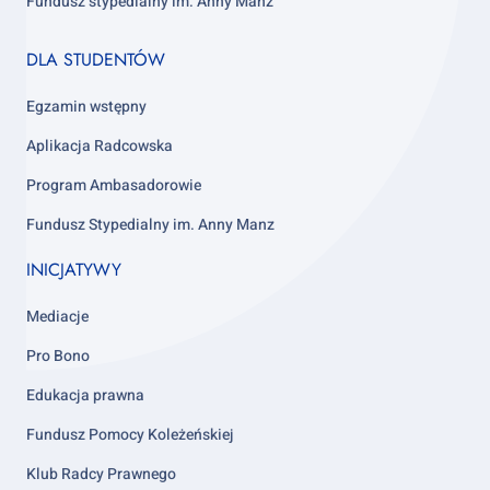
Fundusz stypedialny im. Anny Manz
Footer
DLA STUDENTÓW
column
4
Egzamin wstępny
Aplikacja Radcowska
Program Ambasadorowie
Fundusz Stypedialny im. Anny Manz
INICJATYWY
Mediacje
Pro Bono
Edukacja prawna
Fundusz Pomocy Koleżeńskiej
Klub Radcy Prawnego