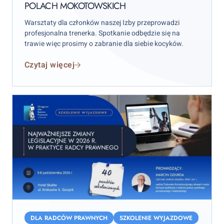
POLACH MOKOTOWSKICH
Mokotowskich
Warsztaty dla członków naszej Izby przeprowadzi
profesjonalna trenerka. Spotkanie odbędzie się na
trawie więc prosimy o zabranie dla siebie kocyków.
Czytaj więcej
Najważniejsze
zmiany
DLA RADCÓW PRAWNYCH
SZKOLENIE WYJAZDOWE