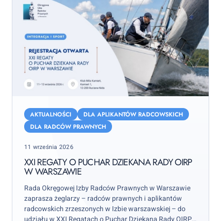
XXI
Regaty
AKTUALNOŚCI
DLA APLIKANTÓW RADCOWSKICH
o
DLA RADCÓW PRAWNYCH
Puchar
Posted
11 września 2026
Dziekana
on
Rady
XXI REGATY O PUCHAR DZIEKANA RADY OIRP
W WARSZAWIE
OIRP
w
Rada Okręgowej Izby Radców Prawnych w Warszawie
Warszawie
zaprasza żeglarzy – radców prawnych i aplikantów
radcowskich zrzeszonych w Izbie warszawskiej – do
udziału w XXI Regatach o Puchar Dziekana Rady OIRP