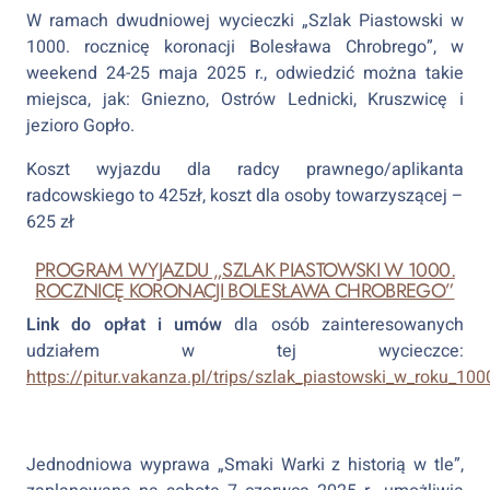
W ramach dwudniowej wycieczki „Szlak Piastowski w
1000. rocznicę koronacji Bolesława Chrobrego”, w
weekend 24-25 maja 2025 r., odwiedzić można takie
miejsca, jak: Gniezno, Ostrów Lednicki, Kruszwicę i
jezioro Gopło.
Koszt wyjazdu dla radcy prawnego/aplikanta
radcowskiego to 425zł, koszt dla osoby towarzyszącej –
625 zł
PROGRAM WYJAZDU „SZLAK PIASTOWSKI W 1000.
ROCZNICĘ KORONACJI BOLESŁAWA CHROBREGO”
Link do opłat i umów
dla osób zainteresowanych
udziałem w tej wycieczce:
https://pitur.vakanza.pl/trips/szlak_piastowski_w_roku_1
Jednodniowa wyprawa „Smaki Warki z historią w tle”,