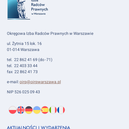
Okręgowa Izba Radców Prawnych w Warszawie
ul. Żytnia 15 lok. 16
01-014 Warszawa
tel. 22 862 41 69 (do -71)
tel. 22 403 33 44
fax 22 862 41 73
e-mail:
oirp@oirpwarszawa.pl
NIP 526 025 09 43
Wybierz
PL
O
EN
About
DE
About
UK
About
ES
About
IT
About
FR
About
język:
nas
us
us
us
us
us
us
Footer
AKTUALNOŚCI I WYDARZENIA