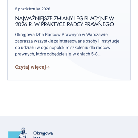
legislacyjne
Posted
5 października 2026
w
on
2026
NAJWAŻNIEJSZE ZMIANY LEGISLACYJNE W
2026 R. W PRAKTYCE RADCY PRAWNEGO
r.
w
Okręgowa Izba Radców Prawnych w Warszawie
praktyce
zaprasza wszystkie zainteresowane osoby i instytucje
radcy
do udziału w ogólnopolskim szkoleniu dla radców
prawnych, które odbędzie się w dniach
5-8
prawnego
października 2026 r.
w hotelu „Skalite” w Szczyrku.
Czytaj więcej