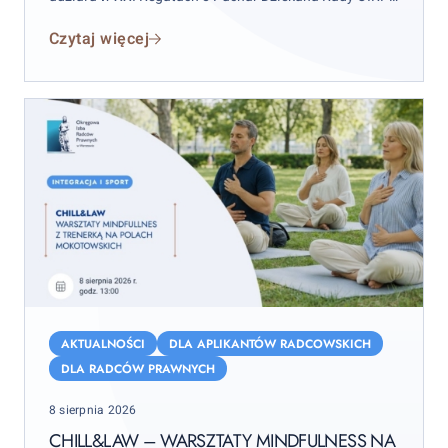
w Warszawie. Zawody odbędą się w weekend 12–13
Czytaj więcej
września 2026 r. (sobota–niedziela), przy czym
wydarzenie rozpocznie się już w piątek 11 września.
Chill&Law
–
AKTUALNOŚCI
DLA APLIKANTÓW RADCOWSKICH
warsztaty
DLA RADCÓW PRAWNYCH
mindfulness
Posted
8 sierpnia 2026
na
on
Polach
CHILL&LAW – WARSZTATY MINDFULNESS NA