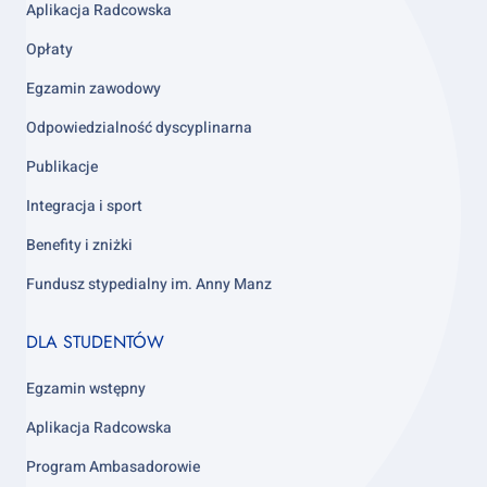
3
Aplikacja Radcowska
Opłaty
Egzamin zawodowy
Odpowiedzialność dyscyplinarna
Publikacje
Integracja i sport
Benefity i zniżki
Fundusz stypedialny im. Anny Manz
Footer
DLA STUDENTÓW
column
4
Egzamin wstępny
Aplikacja Radcowska
Program Ambasadorowie