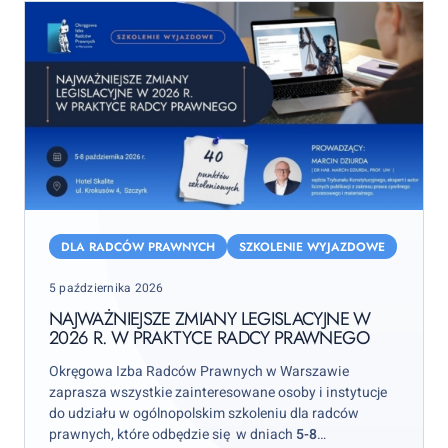
Najważniejsze
zmiany
DLA RADCÓW PRAWNYCH
SZKOLENIE WYJAZDOWE
legislacyjne
Posted
5 października 2026
w
on
2026
NAJWAŻNIEJSZE ZMIANY LEGISLACYJNE W
2026 R. W PRAKTYCE RADCY PRAWNEGO
r.
w
Okręgowa Izba Radców Prawnych w Warszawie
praktyce
zaprasza wszystkie zainteresowane osoby i instytucje
radcy
do udziału w ogólnopolskim szkoleniu dla radców
prawnych, które odbędzie się w dniach
5-8
prawnego