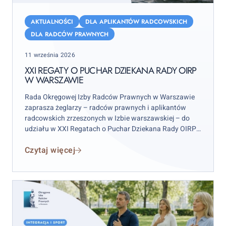
XXI
Regaty
AKTUALNOŚCI
DLA APLIKANTÓW RADCOWSKICH
o
DLA RADCÓW PRAWNYCH
Puchar
Posted
11 września 2026
Dziekana
on
Rady
XXI REGATY O PUCHAR DZIEKANA RADY OIRP
W WARSZAWIE
OIRP
w
Rada Okręgowej Izby Radców Prawnych w Warszawie
Warszawie
zaprasza żeglarzy – radców prawnych i aplikantów
radcowskich zrzeszonych w Izbie warszawskiej – do
udziału w XXI Regatach o Puchar Dziekana Rady OIRP
w Warszawie. Zawody odbędą się w weekend 12–13
Czytaj więcej
września 2026 r. (sobota–niedziela), przy czym
wydarzenie rozpocznie się już w piątek 11 września.