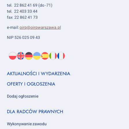
tel. 22 862 41 69 (do -71)
tel. 22 403 33 44
fax 22 862 41 73
e-mail:
oirp@oirpwarszawa.pl
NIP 526 025 09 43
Wybierz
PL
O
EN
About
DE
About
UK
About
ES
About
IT
About
FR
About
język:
nas
us
us
us
us
us
us
Footer
AKTUALNOŚCI I WYDARZENIA
column
OFERTY I OGŁOSZENIA
1
Dodaj ogłoszenie
Footer
DLA RADCÓW PRAWNYCH
column
2
Wykonywanie zawodu