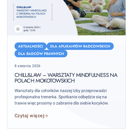
Chill&Law
–
AKTUALNOŚCI
DLA APLIKANTÓW RADCOWSKICH
warsztaty
DLA RADCÓW PRAWNYCH
mindfulness
Posted
8 sierpnia 2026
na
on
Polach
CHILL&LAW – WARSZTATY MINDFULNESS NA
POLACH MOKOTOWSKICH
Mokotowskich
Warsztaty dla członków naszej Izby przeprowadzi
profesjonalna trenerka. Spotkanie odbędzie się na
trawie więc prosimy o zabranie dla siebie kocyków.
Czytaj więcej