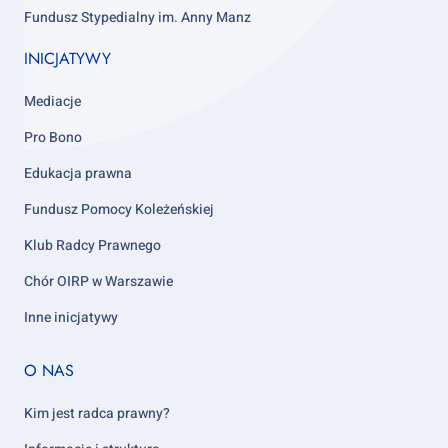
Fundusz Stypedialny im. Anny Manz
INICJATYWY
Mediacje
Pro Bono
Edukacja prawna
Fundusz Pomocy Koleżeńskiej
Klub Radcy Prawnego
Chór OIRP w Warszawie
Inne inicjatywy
Footer
O NAS
column
5
Kim jest radca prawny?