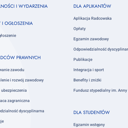
Footer
LNOŚCI I WYDARZENIA
DLA APLIKANTÓW
column
3
Aplikacja Radcowska
Y I OGŁOSZENIA
Opłaty
głoszenie
Egzamin zawodowy
Odpowiedzialność dyscyplina
ADCÓW PRAWNYCH
Publikacje
wanie zawodu
Integracja i sport
lenie i rozwój zawodowy
Benefity i zniżki
i ubezpieczenia
Fundusz stypedialny im. Ann
aca zagraniczna
Footer
dzialność dyscyplinarna
DLA STUDENTÓW
column
cje
4
Egzamin wstępny