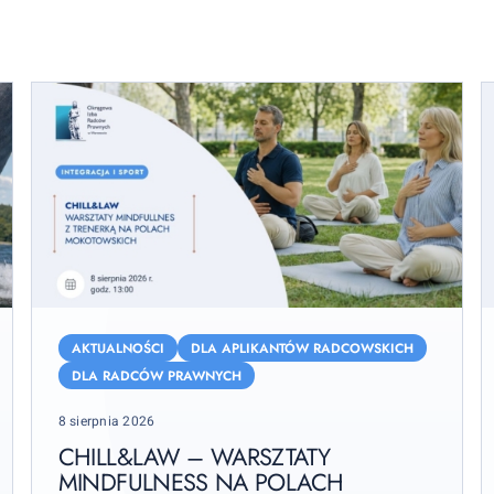
Chill&Law
S
–
k
AKTUALNOŚCI
DLA APLIKANTÓW RADCOWSKICH
warsztaty
R
DLA RADCÓW PRAWNYCH
mindfulness
–
Posted
8 sierpnia 2026
na
2
on
Polach
s
CHILL&LAW – WARSZTATY
Mokotowskich
MINDFULNESS NA POLACH
2