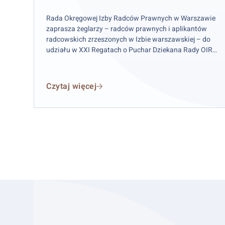
w
Warszawie
Rada Okręgowej Izby Radców Prawnych w Warszawie
zaprasza żeglarzy – radców prawnych i aplikantów
radcowskich zrzeszonych w Izbie warszawskiej – do
udziału w XXI Regatach o Puchar Dziekana Rady OIRP
w Warszawie. Zawody odbędą się w weekend 12–13
września 2026 r. (sobota–niedziela), przy czym
wydarzenie rozpocznie się już w piątek 11 września.
Czytaj więcej