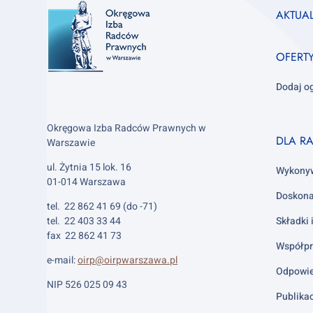
Footer
AKTUA
column
1
OFERT
Dodaj o
Okręgowa Izba Radców Prawnych w
Footer
DLA R
Warszawie
column
ul. Żytnia 15 lok. 16
2
Wykony
01-014 Warszawa
Doskona
tel. 22 862 41 69 (do -71)
tel. 22 403 33 44
Składki 
fax 22 862 41 73
Współpr
e-mail:
oirp@oirpwarszawa.pl
Odpowie
NIP 526 025 09 43
Publika