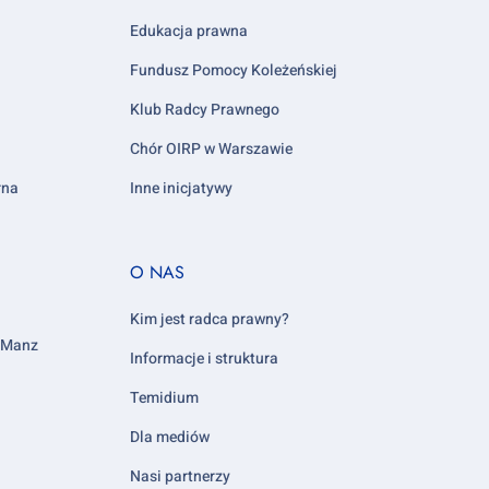
Edukacja prawna
Fundusz Pomocy Koleżeńskiej
Klub Radcy Prawnego
Chór OIRP w Warszawie
rna
Inne inicjatywy
Footer
O NAS
column
5
Kim jest radca prawny?
y Manz
Informacje i struktura
Temidium
Dla mediów
Nasi partnerzy