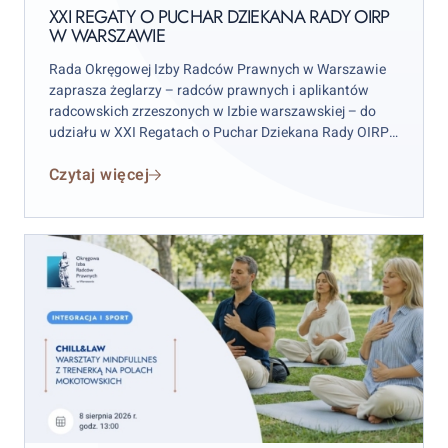
on
Rady
XXI REGATY O PUCHAR DZIEKANA RADY OIRP
W WARSZAWIE
OIRP
w
Rada Okręgowej Izby Radców Prawnych w Warszawie
Warszawie
zaprasza żeglarzy – radców prawnych i aplikantów
radcowskich zrzeszonych w Izbie warszawskiej – do
udziału w XXI Regatach o Puchar Dziekana Rady OIRP
w Warszawie. Zawody odbędą się w weekend 12–13
Czytaj więcej
września 2026 r. (sobota–niedziela), przy czym
wydarzenie rozpocznie się już w piątek 11 września.