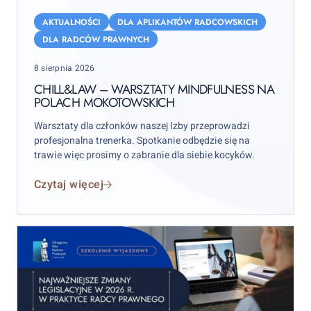
Chill&Law
–
AKTUALNOŚCI
DLA APLIKANTÓW RADCOWSKICH
warsztaty
DLA RADCÓW PRAWNYCH
mindfulness
Posted
8 sierpnia 2026
na
on
Polach
CHILL&LAW – WARSZTATY MINDFULNESS NA
POLACH MOKOTOWSKICH
Mokotowskich
Warsztaty dla członków naszej Izby przeprowadzi
profesjonalna trenerka. Spotkanie odbędzie się na
trawie więc prosimy o zabranie dla siebie kocyków.
Czytaj więcej