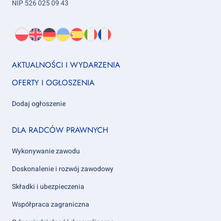
NIP 526 025 09 43
Wybierz
PL
O
EN
About
DE
About
UK
About
ES
About
IT
About
FR
About
język:
nas
us
us
us
us
us
us
Footer
AKTUALNOŚCI I WYDARZENIA
column
OFERTY I OGŁOSZENIA
1
Dodaj ogłoszenie
Footer
DLA RADCÓW PRAWNYCH
column
2
Wykonywanie zawodu
Doskonalenie i rozwój zawodowy
Składki i ubezpieczenia
Współpraca zagraniczna