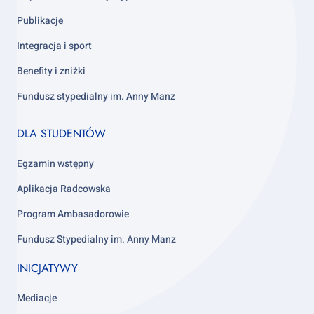
Publikacje
Integracja i sport
Benefity i zniżki
Fundusz stypedialny im. Anny Manz
Footer
DLA STUDENTÓW
column
4
Egzamin wstępny
Aplikacja Radcowska
Program Ambasadorowie
Fundusz Stypedialny im. Anny Manz
INICJATYWY
Mediacje