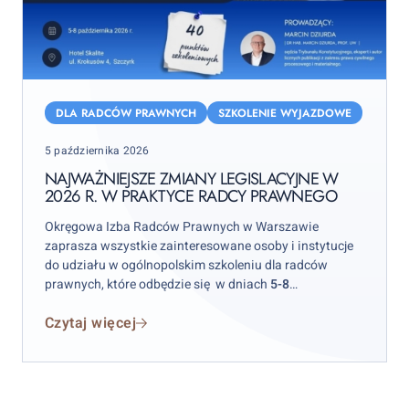
Najważniejsze
zmiany
DLA RADCÓW PRAWNYCH
SZKOLENIE WYJAZDOWE
legislacyjne
Posted
5 października 2026
w
on
2026
NAJWAŻNIEJSZE ZMIANY LEGISLACYJNE W
2026 R. W PRAKTYCE RADCY PRAWNEGO
r.
w
Okręgowa Izba Radców Prawnych w Warszawie
praktyce
zaprasza wszystkie zainteresowane osoby i instytucje
radcy
do udziału w ogólnopolskim szkoleniu dla radców
prawnych, które odbędzie się w dniach
5-8
prawnego
października 2026 r.
w hotelu „Skalite” w Szczyrku.
Czytaj więcej