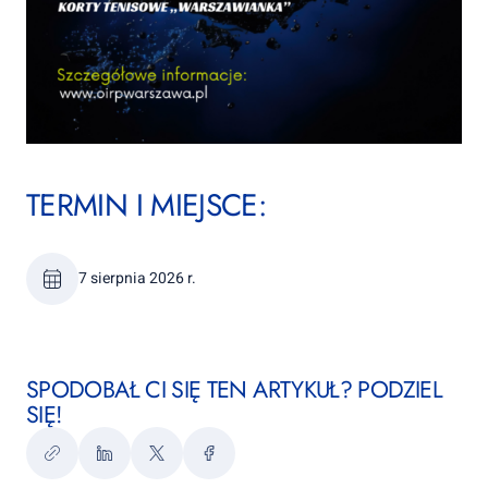
TERMIN I MIEJSCE:
7 sierpnia 2026 r.
SPODOBAŁ CI SIĘ TEN ARTYKUŁ? PODZIEL
SIĘ!
Kopiuj
LinkedIn
Twitter
Facebook
link