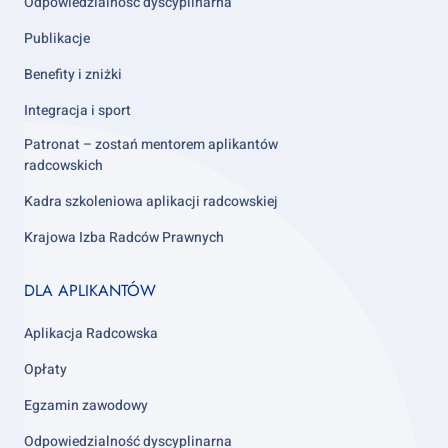
Odpowiedzialność dyscyplinarna
Publikacje
Benefity i zniżki
Integracja i sport
Patronat – zostań mentorem aplikantów
radcowskich
Kadra szkoleniowa aplikacji radcowskiej
Krajowa Izba Radców Prawnych
Footer
DLA APLIKANTÓW
column
3
Aplikacja Radcowska
Opłaty
Egzamin zawodowy
Odpowiedzialność dyscyplinarna