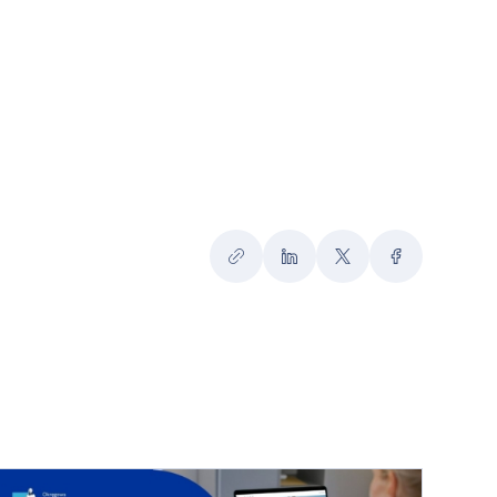
Kopiuj
LinkedIn
Twitter
Facebook
link