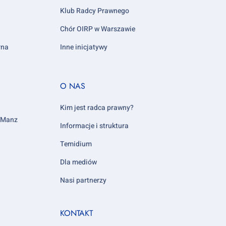
Klub Radcy Prawnego
Chór OIRP w Warszawie
rna
Inne inicjatywy
Footer
O NAS
column
5
Kim jest radca prawny?
y Manz
Informacje i struktura
Temidium
Dla mediów
Nasi partnerzy
KONTAKT