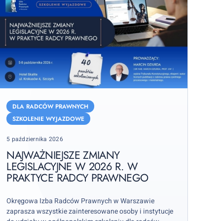
ajważniejsze
miany
DLA RADCÓW PRAWNYCH
egislacyjne
SZKOLENIE WYJAZDOWE
w
Posted
5 października 2026
026
on
NAJWAŻNIEJSZE ZMIANY
w
LEGISLACYJNE W 2026 R. W
PRAKTYCE RADCY PRAWNEGO
raktyce
adcy
rawnego
Okręgowa Izba Radców Prawnych w Warszawie
zaprasza wszystkie zainteresowane osoby i instytucje