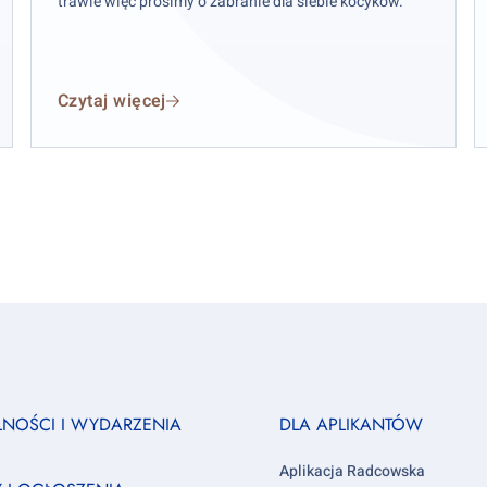
trawie więc prosimy o zabranie dla siebie kocyków.
Czytaj więcej
Footer
LNOŚCI I WYDARZENIA
DLA APLIKANTÓW
column
3
Aplikacja Radcowska