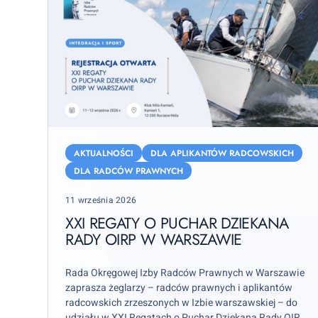
XXI
Regaty
AKTUALNOŚCI
DLA APLIKANTÓW RADCOWSKICH
o
DLA RADCÓW PRAWNYCH
Puchar
Posted
11 września 2026
Dziekana
on
Rady
XXI REGATY O PUCHAR DZIEKANA
OIRP
RADY OIRP W WARSZAWIE
w
Warszawie
Rada Okręgowej Izby Radców Prawnych w Warszawie
zaprasza żeglarzy – radców prawnych i aplikantów
radcowskich zrzeszonych w Izbie warszawskiej – do
udziału w XXI Regatach o Puchar Dziekana Rady OIRP