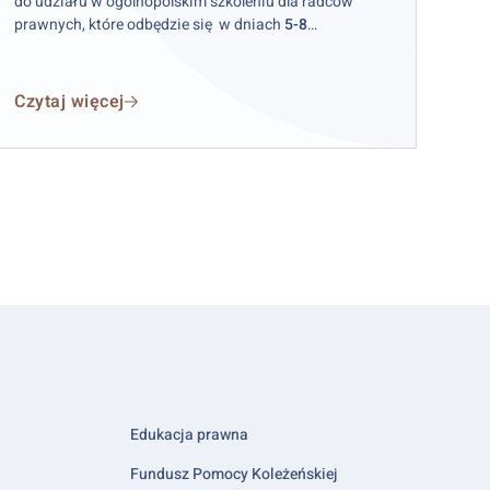
do udziału w ogólnopolskim szkoleniu dla radców
prawnych, które odbędzie się w dniach
5-8
października 2026 r.
w hotelu „Skalite” w Szczyrku.
Czytaj więcej
Edukacja prawna
Fundusz Pomocy Koleżeńskiej