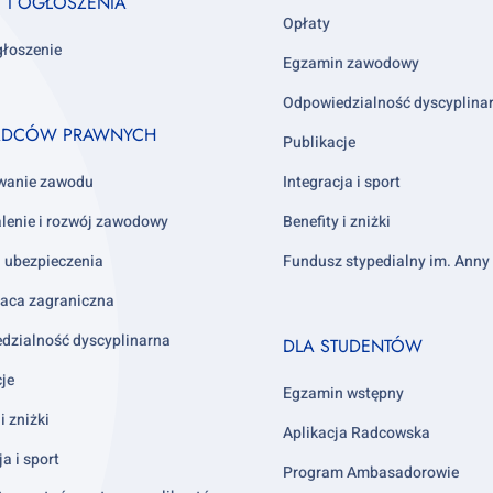
Y I OGŁOSZENIA
Opłaty
głoszenie
Egzamin zawodowy
Odpowiedzialność dyscyplina
ADCÓW PRAWNYCH
Publikacje
wanie zawodu
Integracja i sport
lenie i rozwój zawodowy
Benefity i zniżki
i ubezpieczenia
Fundusz stypedialny im. Ann
aca zagraniczna
Footer
dzialność dyscyplinarna
DLA STUDENTÓW
column
cje
4
Egzamin wstępny
i zniżki
Aplikacja Radcowska
ja i sport
Program Ambasadorowie