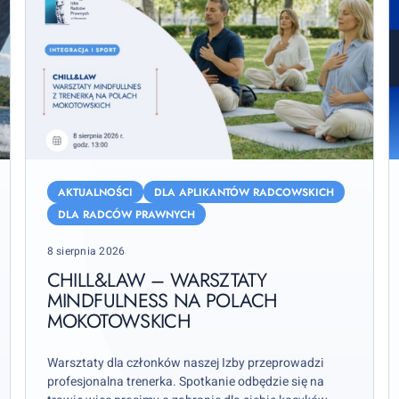
Chill&Law
N
–
z
AKTUALNOŚCI
DLA APLIKANTÓW RADCOWSKICH
warsztaty
l
DLA RADCÓW PRAWNYCH
mindfulness
Posted
8 sierpnia 2026
na
2
on
Polach
r.
CHILL&LAW – WARSZTATY
Mokotowskich
MINDFULNESS NA POLACH
MOKOTOWSKICH
p
r
p
Warsztaty dla członków naszej Izby przeprowadzi
profesjonalna trenerka. Spotkanie odbędzie się na