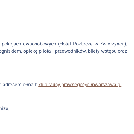
w pokojach dwuosobowych (Hotel Roztocze w Zwierzyńcu),
gniskiem, opiekę pilota i przewodników, bilety wstępu oraz
d adresem e-mail:
klub.radcy.prawnego@oirpwarszawa.pl
.
iżej: