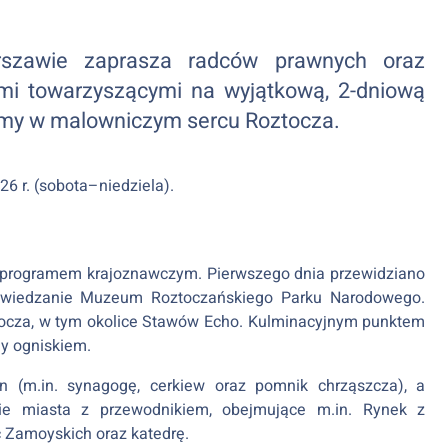
zawie zaprasza radców prawnych oraz
mi towarzyszącymi na wyjątkową, 2-dniową
zimy w malowniczym sercu Roztocza.
6 r. (sobota–niedziela).
 programem krajoznawczym. Pierwszego dnia przewidziano
 zwiedzanie Muzeum Roztoczańskiego Parku Narodowego.
tocza, w tym okolice Stawów Echo. Kulminacyjnym punktem
ny ogniskiem.
n (m.in. synagogę, cerkiew oraz pomnik chrząszcza), a
ie miasta z przewodnikiem, obejmujące m.in. Rynek z
Zamoyskich oraz katedrę.