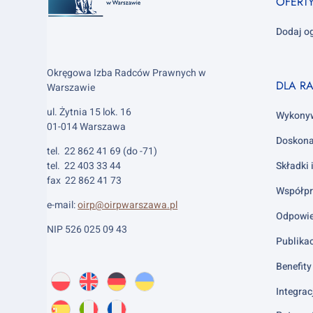
OFERT
Dodaj o
Okręgowa Izba Radców Prawnych w
Footer
DLA R
Warszawie
column
ul. Żytnia 15 lok. 16
2
Wykony
01-014 Warszawa
Doskona
tel. 22 862 41 69 (do -71)
tel. 22 403 33 44
Składki 
fax 22 862 41 73
Współpr
e-mail:
oirp@oirpwarszawa.pl
Odpowie
NIP 526 025 09 43
Publika
Benefity 
Wybierz
PL
O
EN
About
DE
About
UK
About
język:
Integrac
nas
us
us
us