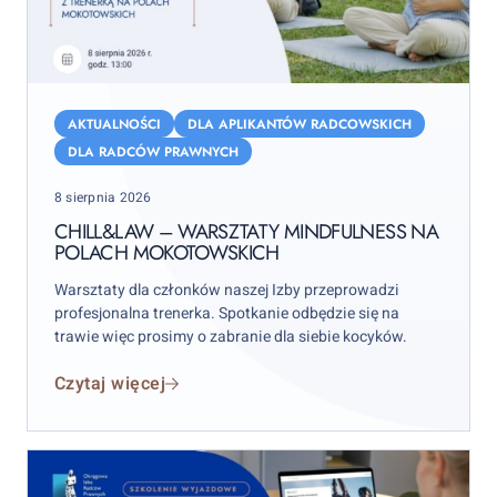
Chill&Law
–
AKTUALNOŚCI
DLA APLIKANTÓW RADCOWSKICH
warsztaty
DLA RADCÓW PRAWNYCH
mindfulness
Posted
8 sierpnia 2026
na
on
Polach
CHILL&LAW – WARSZTATY MINDFULNESS NA
POLACH MOKOTOWSKICH
Mokotowskich
Warsztaty dla członków naszej Izby przeprowadzi
profesjonalna trenerka. Spotkanie odbędzie się na
trawie więc prosimy o zabranie dla siebie kocyków.
Czytaj więcej