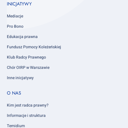
INICJATYWY
Mediacje
Pro Bono
Edukacja prawna
Fundusz Pomocy Koleżeńskiej
Klub Radcy Prawnego
Chór OIRP w Warszawie
Inne inicjatywy
Footer
O NAS
column
5
Kim jest radca prawny?
Informacje i struktura
Temidium