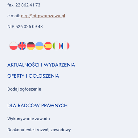
fax 22 862 41 73
e-mail:
oirp@oirpwarszawa.pl
NIP 526 025 09 43
Wybierz
PL
O
EN
About
DE
About
UK
About
ES
About
IT
About
FR
About
język:
nas
us
us
us
us
us
us
Footer
AKTUALNOŚCI I WYDARZENIA
column
OFERTY I OGŁOSZENIA
1
Dodaj ogłoszenie
Footer
DLA RADCÓW PRAWNYCH
column
2
Wykonywanie zawodu
Doskonalenie i rozwój zawodowy