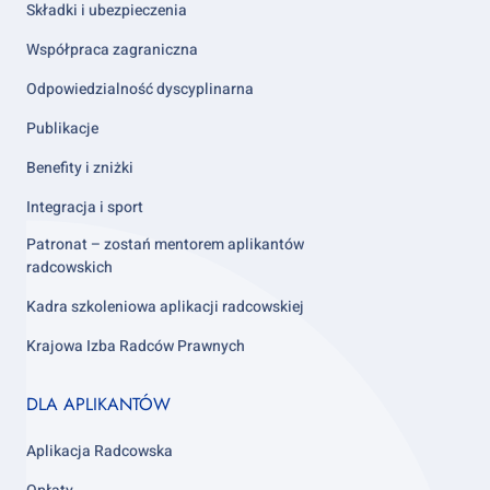
Składki i ubezpieczenia
Współpraca zagraniczna
Odpowiedzialność dyscyplinarna
Publikacje
Benefity i zniżki
Integracja i sport
Patronat – zostań mentorem aplikantów
radcowskich
Kadra szkoleniowa aplikacji radcowskiej
Krajowa Izba Radców Prawnych
Footer
DLA APLIKANTÓW
column
3
Aplikacja Radcowska