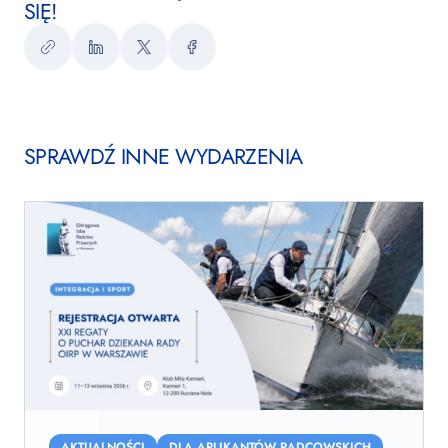
SIĘ!
Kopiuj
LinkedIn
Twitter
Facebook
link
SPRAWDŹ INNE WYDARZENIA
XXI
Regaty
AKTUALNOŚCI
DLA APLIKANTÓW RADCOWSKICH