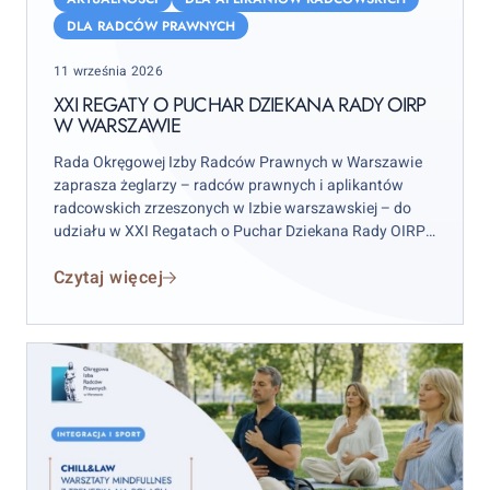
o
DLA RADCÓW PRAWNYCH
Puchar
Posted
11 września 2026
Dziekana
on
Rady
XXI REGATY O PUCHAR DZIEKANA RADY OIRP
W WARSZAWIE
OIRP
w
Rada Okręgowej Izby Radców Prawnych w Warszawie
Warszawie
zaprasza żeglarzy – radców prawnych i aplikantów
radcowskich zrzeszonych w Izbie warszawskiej – do
udziału w XXI Regatach o Puchar Dziekana Rady OIRP
w Warszawie. Zawody odbędą się w weekend 12–13
Czytaj więcej
września 2026 r. (sobota–niedziela), przy czym
wydarzenie rozpocznie się już w piątek 11 września.