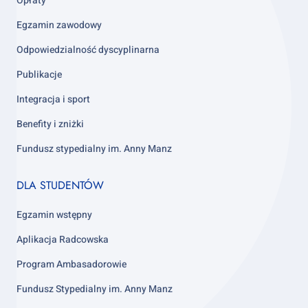
Opłaty
Egzamin zawodowy
Odpowiedzialność dyscyplinarna
Publikacje
Integracja i sport
Benefity i zniżki
Fundusz stypedialny im. Anny Manz
Footer
DLA STUDENTÓW
column
4
Egzamin wstępny
Aplikacja Radcowska
Program Ambasadorowie
Fundusz Stypedialny im. Anny Manz