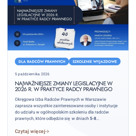
Najważniejsze
zmiany
DLA RADCÓW PRAWNYCH
SZKOLENIE WYJAZDOWE
legislacyjne
Posted
5 października 2026
w
on
2026
NAJWAŻNIEJSZE ZMIANY LEGISLACYJNE W
2026 R. W PRAKTYCE RADCY PRAWNEGO
r.
w
Okręgowa Izba Radców Prawnych w Warszawie
praktyce
zaprasza wszystkie zainteresowane osoby i instytucje
radcy
do udziału w ogólnopolskim szkoleniu dla radców
prawnych, które odbędzie się w dniach
5-8
prawnego
października 2026 r.
w hotelu „Skalite” w Szczyrku.
Czytaj więcej