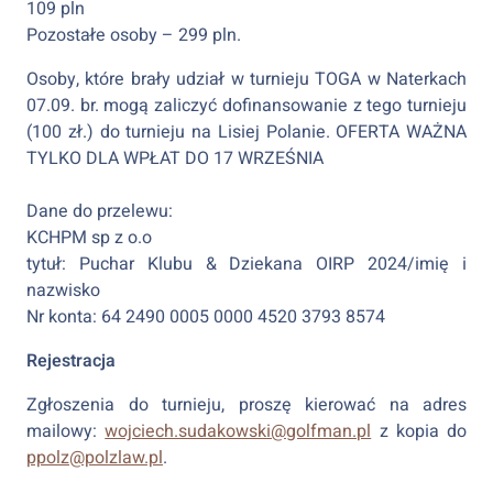
109 pln
Pozostałe osoby – 299 pln.
Osoby, które brały udział w turnieju TOGA w Naterkach
07.09. br. mogą zaliczyć dofinansowanie z tego turnieju
(100 zł.) do turnieju na Lisiej Polanie. OFERTA WAŻNA
TYLKO DLA WPŁAT DO 17 WRZEŚNIA
Dane do przelewu:
KCHPM sp z o.o
tytuł: Puchar Klubu & Dziekana OIRP 2024/imię i
nazwisko
Nr konta: 64 2490 0005 0000 4520 3793 8574
Rejestracja
Zgłoszenia do turnieju, proszę kierować na adres
mailowy:
wojciech.sudakowski@golfman.pl
z kopia do
ppolz@polzlaw.pl
.