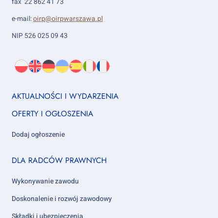
fax 22 862 41 73
e-mail:
oirp@oirpwarszawa.pl
NIP 526 025 09 43
Wybierz
PL
O
EN
About
DE
About
UK
About
ES
About
IT
About
FR
About
język:
nas
us
us
us
us
us
us
Footer
AKTUALNOŚCI I WYDARZENIA
column
OFERTY I OGŁOSZENIA
1
Dodaj ogłoszenie
Footer
DLA RADCÓW PRAWNYCH
column
2
Wykonywanie zawodu
Doskonalenie i rozwój zawodowy
Składki i ubezpieczenia