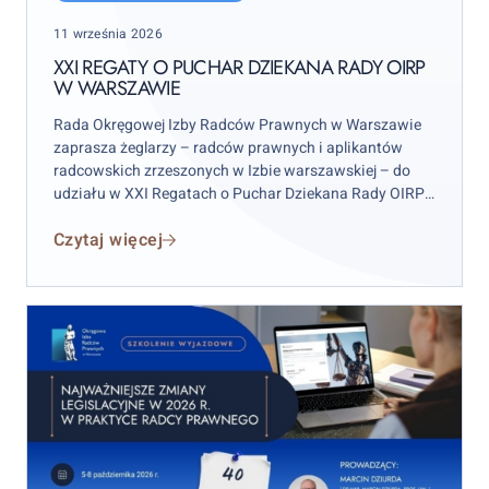
Puchar
Posted
11 września 2026
Dziekana
on
Rady
XXI REGATY O PUCHAR DZIEKANA RADY OIRP
W WARSZAWIE
OIRP
w
Rada Okręgowej Izby Radców Prawnych w Warszawie
Warszawie
zaprasza żeglarzy – radców prawnych i aplikantów
radcowskich zrzeszonych w Izbie warszawskiej – do
udziału w XXI Regatach o Puchar Dziekana Rady OIRP
w Warszawie. Zawody odbędą się w weekend 12–13
Czytaj więcej
września 2026 r. (sobota–niedziela), przy czym
wydarzenie rozpocznie się już w piątek 11 września.