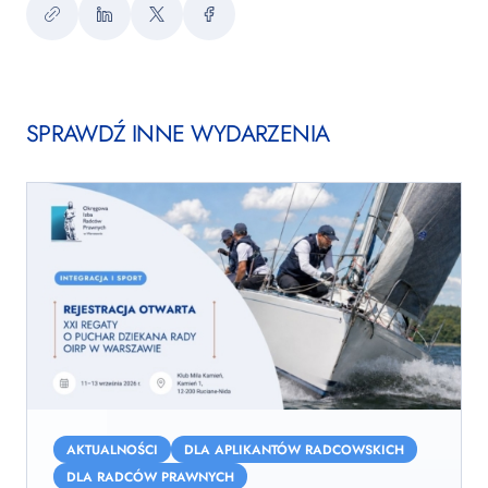
Kopiuj
LinkedIn
Twitter
Facebook
link
SPRAWDŹ INNE WYDARZENIA
XXI
Regaty
AKTUALNOŚCI
DLA APLIKANTÓW RADCOWSKICH
o
DLA RADCÓW PRAWNYCH