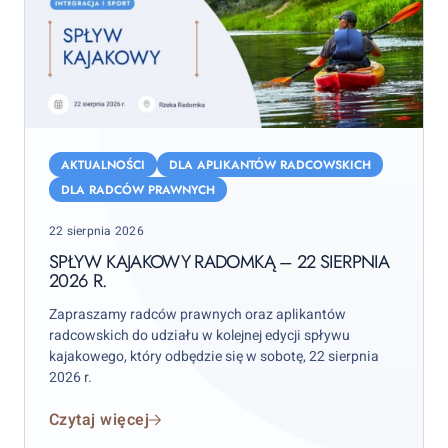
Spływ
kajakowy
AKTUALNOŚCI
DLA APLIKANTÓW RADCOWSKICH
Radomką
DLA RADCÓW PRAWNYCH
–
Posted
22 sierpnia 2026
22
on
sierpnia
SPŁYW KAJAKOWY RADOMKĄ – 22 SIERPNIA
2026 R.
2026
r.
Zapraszamy radców prawnych oraz aplikantów
radcowskich do udziału w kolejnej edycji spływu
kajakowego, który odbędzie się w sobotę, 22 sierpnia
2026 r.
Czytaj więcej