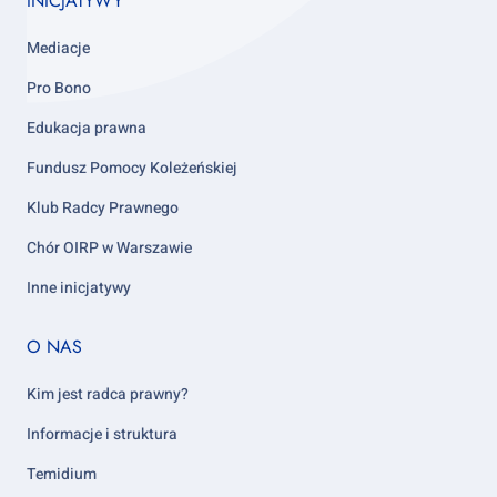
INICJATYWY
Mediacje
Pro Bono
Edukacja prawna
Fundusz Pomocy Koleżeńskiej
Klub Radcy Prawnego
Chór OIRP w Warszawie
Inne inicjatywy
Footer
O NAS
column
5
Kim jest radca prawny?
Informacje i struktura
Temidium