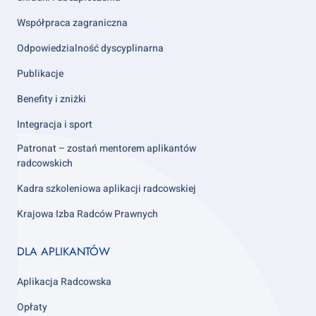
Współpraca zagraniczna
Odpowiedzialność dyscyplinarna
Publikacje
Benefity i zniżki
Integracja i sport
Patronat – zostań mentorem aplikantów
radcowskich
Kadra szkoleniowa aplikacji radcowskiej
Krajowa Izba Radców Prawnych
Footer
DLA APLIKANTÓW
column
3
Aplikacja Radcowska
Opłaty