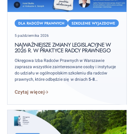
Najważniejsze
zmiany
DLA RADCÓW PRAWNYCH
SZKOLENIE WYJAZDOWE
legislacyjne
Posted
5 października 2026
w
on
2026
NAJWAŻNIEJSZE ZMIANY LEGISLACYJNE W
2026 R. W PRAKTYCE RADCY PRAWNEGO
r.
w
Okręgowa Izba Radców Prawnych w Warszawie
praktyce
zaprasza wszystkie zainteresowane osoby i instytucje
radcy
do udziału w ogólnopolskim szkoleniu dla radców
prawnych, które odbędzie się w dniach
5-8
prawnego
października 2026 r.
w hotelu „Skalite” w Szczyrku.
Czytaj więcej