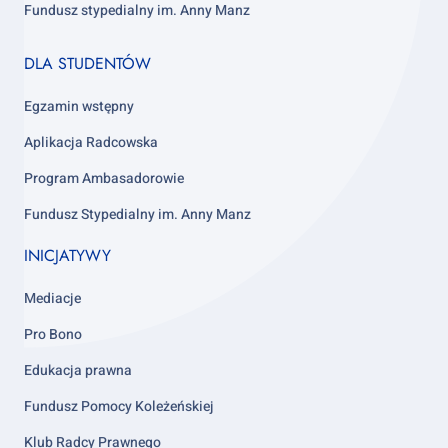
Fundusz stypedialny im. Anny Manz
Footer
DLA STUDENTÓW
column
4
Egzamin wstępny
Aplikacja Radcowska
Program Ambasadorowie
Fundusz Stypedialny im. Anny Manz
INICJATYWY
Mediacje
Pro Bono
Edukacja prawna
Fundusz Pomocy Koleżeńskiej
Klub Radcy Prawnego