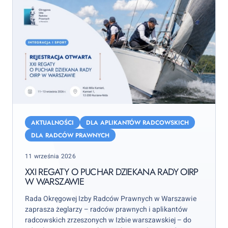
XXI
Regaty
AKTUALNOŚCI
DLA APLIKANTÓW RADCOWSKICH
o
DLA RADCÓW PRAWNYCH
Puchar
Posted
11 września 2026
Dziekana
on
Rady
XXI REGATY O PUCHAR DZIEKANA RADY OIRP
W WARSZAWIE
OIRP
w
Rada Okręgowej Izby Radców Prawnych w Warszawie
Warszawie
zaprasza żeglarzy – radców prawnych i aplikantów
radcowskich zrzeszonych w Izbie warszawskiej – do