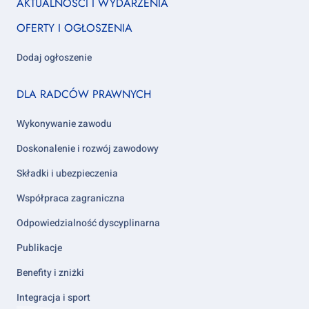
AKTUALNOŚCI I WYDARZENIA
column
OFERTY I OGŁOSZENIA
1
Dodaj ogłoszenie
Footer
DLA RADCÓW PRAWNYCH
column
2
Wykonywanie zawodu
Doskonalenie i rozwój zawodowy
Składki i ubezpieczenia
Współpraca zagraniczna
Odpowiedzialność dyscyplinarna
Publikacje
Benefity i zniżki
Integracja i sport