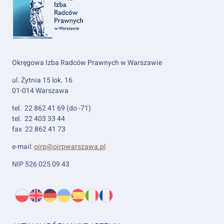
Okręgowa Izba Radców Prawnych w Warszawie
ul. Żytnia 15 lok. 16
01-014 Warszawa
tel. 22 862 41 69 (do -71)
tel. 22 403 33 44
fax 22 862 41 73
e-mail:
oirp@oirpwarszawa.pl
NIP 526 025 09 43
Wybierz
PL
O
EN
About
DE
About
UK
About
ES
About
IT
About
FR
About
język:
nas
us
us
us
us
us
us
Footer