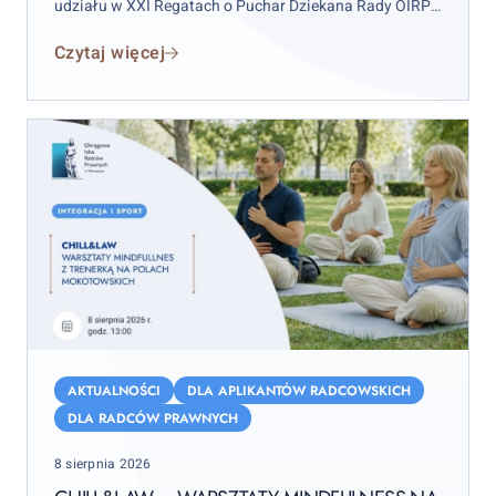
udziału w XXI Regatach o Puchar Dziekana Rady OIRP
w Warszawie. Zawody odbędą się w weekend 12–13
Czytaj więcej
września 2026 r. (sobota–niedziela), przy czym
wydarzenie rozpocznie się już w piątek 11 września.
Chill&Law
–
AKTUALNOŚCI
DLA APLIKANTÓW RADCOWSKICH
warsztaty
DLA RADCÓW PRAWNYCH
mindfulness
Posted
8 sierpnia 2026
na
on
Polach