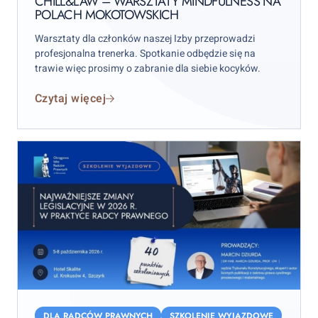
CHILL&LAW – WARSZTATY MINDFULNESS NA
POLACH MOKOTOWSKICH
Mokotowskich
Warsztaty dla członków naszej Izby przeprowadzi
profesjonalna trenerka. Spotkanie odbędzie się na
trawie więc prosimy o zabranie dla siebie kocyków.
Czytaj więcej
Najważniejsze
zmiany
DLA RADCÓW PRAWNYCH
SZKOLENIE WYJAZDOWE