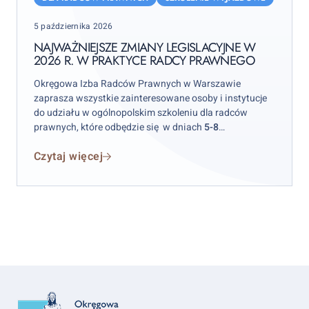
legislacyjne
Posted
5 października 2026
w
on
2026
NAJWAŻNIEJSZE ZMIANY LEGISLACYJNE W
2026 R. W PRAKTYCE RADCY PRAWNEGO
r.
w
Okręgowa Izba Radców Prawnych w Warszawie
praktyce
zaprasza wszystkie zainteresowane osoby i instytucje
radcy
do udziału w ogólnopolskim szkoleniu dla radców
prawnych, które odbędzie się w dniach
5-8
prawnego
października 2026 r.
w hotelu „Skalite” w Szczyrku.
Czytaj więcej