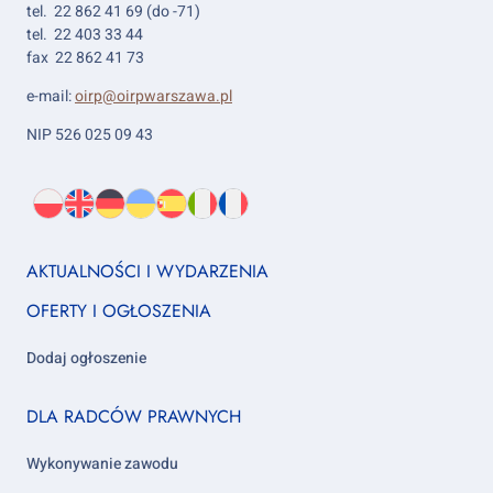
tel. 22 862 41 69 (do -71)
tel. 22 403 33 44
fax 22 862 41 73
e-mail:
oirp@oirpwarszawa.pl
NIP 526 025 09 43
Wybierz
PL
O
EN
About
DE
About
UK
About
ES
About
IT
About
FR
About
język:
nas
us
us
us
us
us
us
Footer
AKTUALNOŚCI I WYDARZENIA
column
OFERTY I OGŁOSZENIA
1
Dodaj ogłoszenie
Footer
DLA RADCÓW PRAWNYCH
column
2
Wykonywanie zawodu