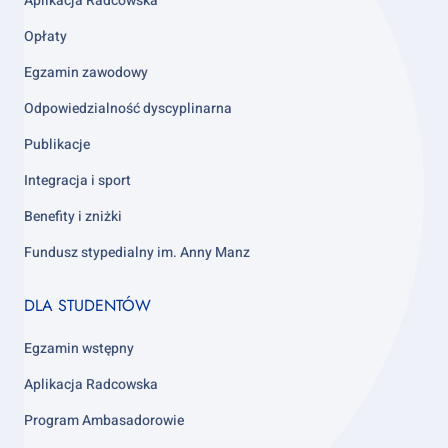
Aplikacja Radcowska
Opłaty
Egzamin zawodowy
Odpowiedzialność dyscyplinarna
Publikacje
Integracja i sport
Benefity i zniżki
Fundusz stypedialny im. Anny Manz
Footer
DLA STUDENTÓW
column
4
Egzamin wstępny
Aplikacja Radcowska
Program Ambasadorowie