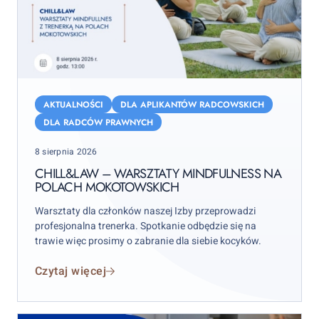
Chill&Law
–
AKTUALNOŚCI
DLA APLIKANTÓW RADCOWSKICH
warsztaty
DLA RADCÓW PRAWNYCH
mindfulness
Posted
8 sierpnia 2026
na
on
Polach
CHILL&LAW – WARSZTATY MINDFULNESS NA
POLACH MOKOTOWSKICH
Mokotowskich
Warsztaty dla członków naszej Izby przeprowadzi
profesjonalna trenerka. Spotkanie odbędzie się na
trawie więc prosimy o zabranie dla siebie kocyków.
Czytaj więcej