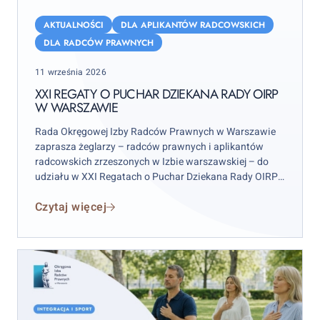
XXI
Regaty
AKTUALNOŚCI
DLA APLIKANTÓW RADCOWSKICH
o
DLA RADCÓW PRAWNYCH
Puchar
Posted
11 września 2026
Dziekana
on
Rady
XXI REGATY O PUCHAR DZIEKANA RADY OIRP
W WARSZAWIE
OIRP
w
Rada Okręgowej Izby Radców Prawnych w Warszawie
Warszawie
zaprasza żeglarzy – radców prawnych i aplikantów
radcowskich zrzeszonych w Izbie warszawskiej – do
udziału w XXI Regatach o Puchar Dziekana Rady OIRP
w Warszawie. Zawody odbędą się w weekend 12–13
Czytaj więcej
września 2026 r. (sobota–niedziela), przy czym
wydarzenie rozpocznie się już w piątek 11 września.