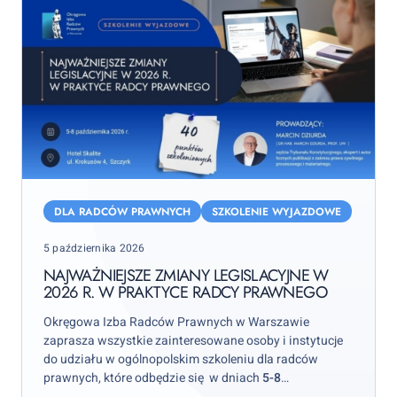
Najważniejsze
zmiany
DLA RADCÓW PRAWNYCH
SZKOLENIE WYJAZDOWE
legislacyjne
Posted
5 października 2026
w
on
2026
NAJWAŻNIEJSZE ZMIANY LEGISLACYJNE W
2026 R. W PRAKTYCE RADCY PRAWNEGO
r.
w
Okręgowa Izba Radców Prawnych w Warszawie
praktyce
zaprasza wszystkie zainteresowane osoby i instytucje
radcy
do udziału w ogólnopolskim szkoleniu dla radców
prawnych, które odbędzie się w dniach
5-8
prawnego
października 2026 r.
w hotelu „Skalite” w Szczyrku.