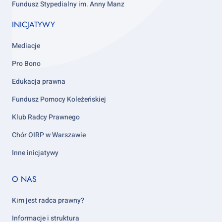
Fundusz Stypedialny im. Anny Manz
INICJATYWY
Mediacje
Pro Bono
Edukacja prawna
Fundusz Pomocy Koleżeńskiej
Klub Radcy Prawnego
Chór OIRP w Warszawie
Inne inicjatywy
Footer
O NAS
column
5
Kim jest radca prawny?
Informacje i struktura