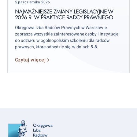
Posted
5 października 2026
w
on
2026
NAJWAŻNIEJSZE ZMIANY LEGISLACYJNE W
2026 R. W PRAKTYCE RADCY PRAWNEGO
r.
w
Okręgowa Izba Radców Prawnych w Warszawie
praktyce
zaprasza wszystkie zainteresowane osoby i instytucje
radcy
do udziału w ogólnopolskim szkoleniu dla radców
prawnych, które odbędzie się w dniach
5-8
prawnego
października 2026 r.
w hotelu „Skalite” w Szczyrku.
Czytaj więcej