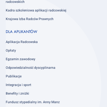
radcowskich
Kadra szkoleniowa aplikacji radcowskiej
Krajowa Izba Radców Prawnych
Footer
DLA APLIKANTÓW
column
3
Aplikacja Radcowska
Opłaty
Egzamin zawodowy
Odpowiedzialność dyscyplinarna
Publikacje
Integracja i sport
Benefity i zniżki
Fundusz stypedialny im. Anny Manz