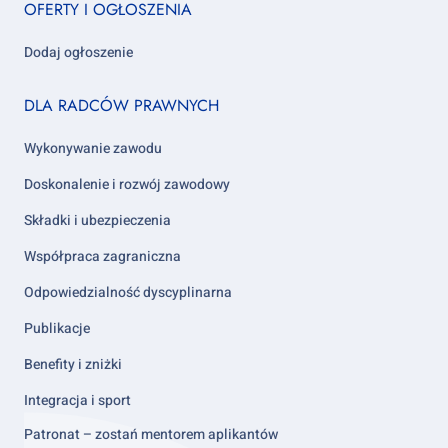
OFERTY I OGŁOSZENIA
1
Dodaj ogłoszenie
Footer
DLA RADCÓW PRAWNYCH
column
2
Wykonywanie zawodu
Doskonalenie i rozwój zawodowy
Składki i ubezpieczenia
Współpraca zagraniczna
Odpowiedzialność dyscyplinarna
Publikacje
Benefity i zniżki
Integracja i sport
Patronat – zostań mentorem aplikantów