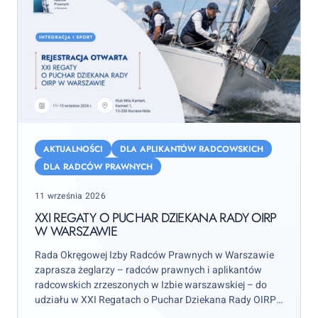
XXI
Regaty
AKTUALNOŚCI
DLA APLIKANTÓW RADCOWSKICH
o
DLA RADCÓW PRAWNYCH
Puchar
Posted
11 września 2026
Dziekana
on
Rady
XXI REGATY O PUCHAR DZIEKANA RADY OIRP
W WARSZAWIE
OIRP
w
Rada Okręgowej Izby Radców Prawnych w Warszawie
Warszawie
zaprasza żeglarzy – radców prawnych i aplikantów
radcowskich zrzeszonych w Izbie warszawskiej – do
udziału w XXI Regatach o Puchar Dziekana Rady OIRP
w Warszawie. Zawody odbędą się w weekend 12–13