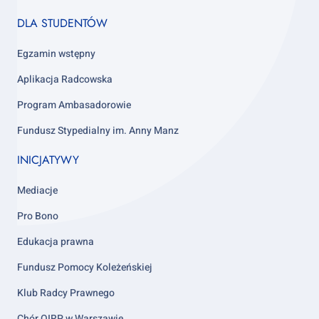
Footer
DLA STUDENTÓW
column
4
Egzamin wstępny
Aplikacja Radcowska
Program Ambasadorowie
Fundusz Stypedialny im. Anny Manz
INICJATYWY
Mediacje
Pro Bono
Edukacja prawna
Fundusz Pomocy Koleżeńskiej
Klub Radcy Prawnego
Chór OIRP w Warszawie