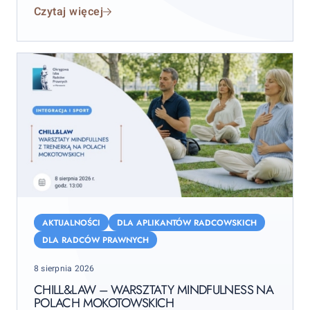
Czytaj więcej
września 2026 r. (sobota–niedziela), przy czym
wydarzenie rozpocznie się już w piątek 11 września.
Chill&Law
–
AKTUALNOŚCI
DLA APLIKANTÓW RADCOWSKICH
warsztaty
DLA RADCÓW PRAWNYCH
mindfulness
Posted
8 sierpnia 2026
na
on
Polach
CHILL&LAW – WARSZTATY MINDFULNESS NA
POLACH MOKOTOWSKICH
Mokotowskich