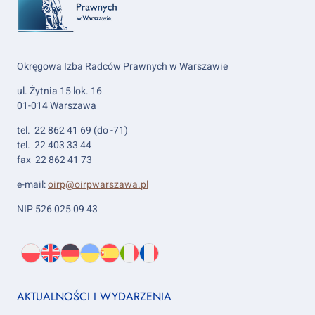
Okręgowa Izba Radców Prawnych w Warszawie
ul. Żytnia 15 lok. 16
01-014 Warszawa
tel. 22 862 41 69 (do -71)
tel. 22 403 33 44
fax 22 862 41 73
e-mail:
oirp@oirpwarszawa.pl
NIP 526 025 09 43
Wybierz
PL
O
EN
About
DE
About
UK
About
ES
About
IT
About
FR
About
język:
nas
us
us
us
us
us
us
Footer
AKTUALNOŚCI I WYDARZENIA
column