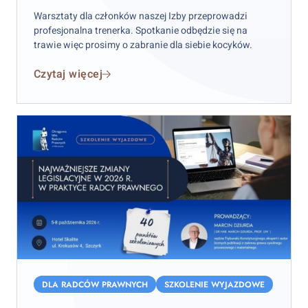
Warsztaty dla członków naszej Izby przeprowadzi
profesjonalna trenerka. Spotkanie odbędzie się na
trawie więc prosimy o zabranie dla siebie kocyków.
Czytaj więcej
Najważniejsze
zmiany
DLA RADCÓW PRAWNYCH
SZKOLENIE WYJAZDOWE
legislacyjne