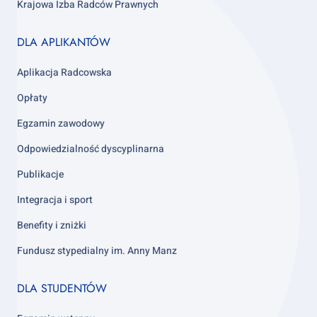
Krajowa Izba Radców Prawnych
Footer
DLA APLIKANTÓW
column
3
Aplikacja Radcowska
Opłaty
Egzamin zawodowy
Odpowiedzialność dyscyplinarna
Publikacje
Integracja i sport
Benefity i zniżki
Fundusz stypedialny im. Anny Manz
Footer
DLA STUDENTÓW
column