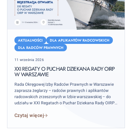
XXI
Regaty
AKTUALNOŚCI
DLA APLIKANTÓW RADCOWSKICH
o
DLA RADCÓW PRAWNYCH
Puchar
Posted
11 września 2026
Dziekana
on
Rady
XXI REGATY O PUCHAR DZIEKANA RADY OIRP
W WARSZAWIE
OIRP
w
Rada Okręgowej Izby Radców Prawnych w Warszawie
Warszawie
zaprasza żeglarzy – radców prawnych i aplikantów
radcowskich zrzeszonych w Izbie warszawskiej – do
udziału w XXI Regatach o Puchar Dziekana Rady OIRP
w Warszawie. Zawody odbędą się w weekend 12–13
Czytaj więcej
września 2026 r. (sobota–niedziela), przy czym
wydarzenie rozpocznie się już w piątek 11 września.