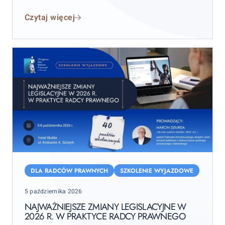
Czytaj więcej
Najważniejsze
zmiany
DLA RADCÓW PRAWNYCH
SZKOLENIE WYJAZDOWE
legislacyjne
Posted
5 października 2026
w
on
2026
NAJWAŻNIEJSZE ZMIANY LEGISLACYJNE W
2026 R. W PRAKTYCE RADCY PRAWNEGO
r.