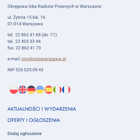
Okręgowa Izba Radców Prawnych w Warszawie
ul. Żytnia 15 lok. 16
01-014 Warszawa
tel. 22 862 41 69 (do -71)
tel. 22 403 33 44
fax 22 862 41 73
e-mail:
oirp@oirpwarszawa.pl
NIP 526 025 09 43
Wybierz
PL
O
EN
About
DE
About
UK
About
ES
About
IT
About
FR
About
język:
nas
us
us
us
us
us
us
Footer
AKTUALNOŚCI I WYDARZENIA
column
OFERTY I OGŁOSZENIA
1
Dodaj ogłoszenie