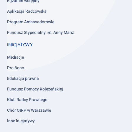
4
Egzamin wstępny
Aplikacja Radcowska
Program Ambasadorowie
Fundusz Stypedialny im. Anny Manz
INICJATYWY
Mediacje
Pro Bono
Edukacja prawna
Fundusz Pomocy Koleżeńskiej
Klub Radcy Prawnego
Chór OIRP w Warszawie
Inne inicjatywy