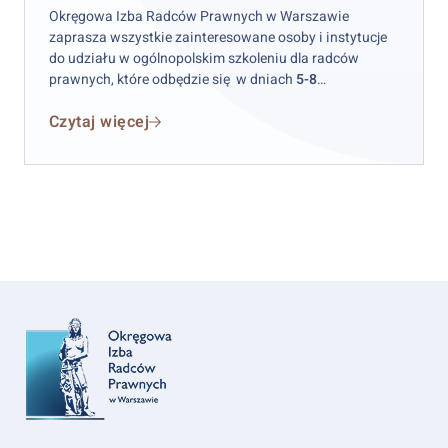
w
Okręgowa Izba Radców Prawnych w Warszawie
praktyce
zaprasza wszystkie zainteresowane osoby i instytucje
radcy
do udziału w ogólnopolskim szkoleniu dla radców
prawnych, które odbędzie się w dniach
5-8
prawnego
października 2026 r.
w hotelu „Skalite” w Szczyrku.
Czytaj więcej