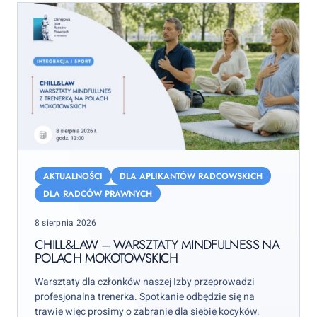
Chill&Law
–
AKTUALNOŚCI
DLA APLIKANTÓW RADCOWSKICH
warsztaty
DLA RADCÓW PRAWNYCH
mindfulness
Posted
8 sierpnia 2026
na
on
Polach
CHILL&LAW – WARSZTATY MINDFULNESS NA
POLACH MOKOTOWSKICH
Mokotowskich
Warsztaty dla członków naszej Izby przeprowadzi
profesjonalna trenerka. Spotkanie odbędzie się na
trawie więc prosimy o zabranie dla siebie kocyków.