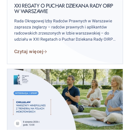
on
Rady
XXI REGATY O PUCHAR DZIEKANA RADY OIRP
W WARSZAWIE
OIRP
w
Rada Okręgowej Izby Radców Prawnych w Warszawie
Warszawie
zaprasza żeglarzy – radców prawnych i aplikantów
radcowskich zrzeszonych w Izbie warszawskiej – do
udziału w XXI Regatach o Puchar Dziekana Rady OIRP
w Warszawie. Zawody odbędą się w weekend 12–13
Czytaj więcej
września 2026 r. (sobota–niedziela), przy czym
wydarzenie rozpocznie się już w piątek 11 września.