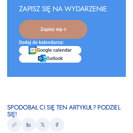
ZAPISZ SIĘ NA WYDARZENIE
Zapisz się
Dodaj do kalendarza:
Google calendar
Outlook
SPODOBAŁ CI SIĘ TEN ARTYKUŁ? PODZIEL
SIĘ!
Kopiuj
LinkedIn
Twitter
Facebook
link