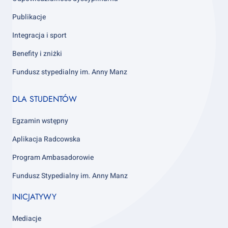
Publikacje
Integracja i sport
Benefity i zniżki
Fundusz stypedialny im. Anny Manz
Footer
DLA STUDENTÓW
column
4
Egzamin wstępny
Aplikacja Radcowska
Program Ambasadorowie
Fundusz Stypedialny im. Anny Manz
INICJATYWY
Mediacje