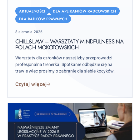
Chill&Law
–
AKTUALNOŚCI
DLA APLIKANTÓW RADCOWSKICH
warsztaty
DLA RADCÓW PRAWNYCH
mindfulness
Posted
8 sierpnia 2026
na
on
Polach
CHILL&LAW – WARSZTATY MINDFULNESS NA
POLACH MOKOTOWSKICH
Mokotowskich
Warsztaty dla członków naszej Izby przeprowadzi
profesjonalna trenerka. Spotkanie odbędzie się na
trawie więc prosimy o zabranie dla siebie kocyków.
Czytaj więcej