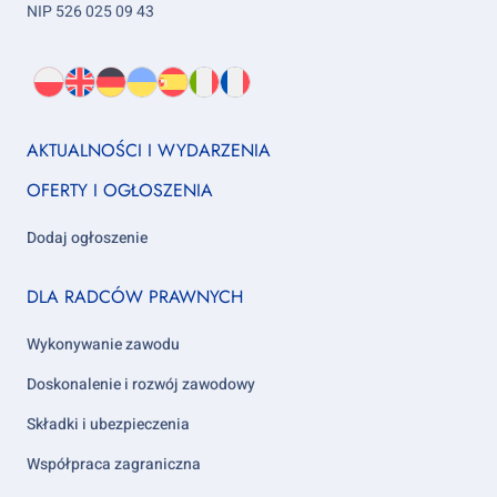
NIP 526 025 09 43
Wybierz
PL
O
EN
About
DE
About
UK
About
ES
About
IT
About
FR
About
język:
nas
us
us
us
us
us
us
Footer
AKTUALNOŚCI I WYDARZENIA
column
OFERTY I OGŁOSZENIA
1
Dodaj ogłoszenie
Footer
DLA RADCÓW PRAWNYCH
column
2
Wykonywanie zawodu
Doskonalenie i rozwój zawodowy
Składki i ubezpieczenia
Współpraca zagraniczna