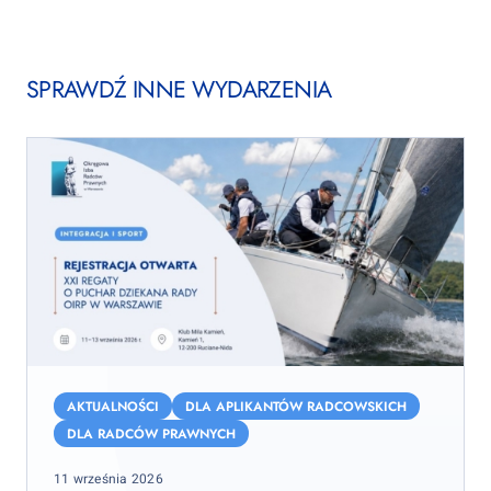
SPRAWDŹ INNE WYDARZENIA
XXI
Regaty
AKTUALNOŚCI
DLA APLIKANTÓW RADCOWSKICH
o
DLA RADCÓW PRAWNYCH
Puchar
Posted
11 września 2026
Dziekana