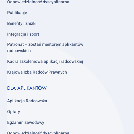
Odpowiedzialność dyscyplinarna
Publikacje
Benefity i zniżki
Integracja i sport
Patronat – zostań mentorem aplikantów
radcowskich
Kadra szkoleniowa aplikacji radcowskiej
Krajowa Izba Radców Prawnych
Footer
DLA APLIKANTÓW
column
3
Aplikacja Radcowska
Opłaty
Egzamin zawodowy
Odpowiedzialność dyscyplinarna