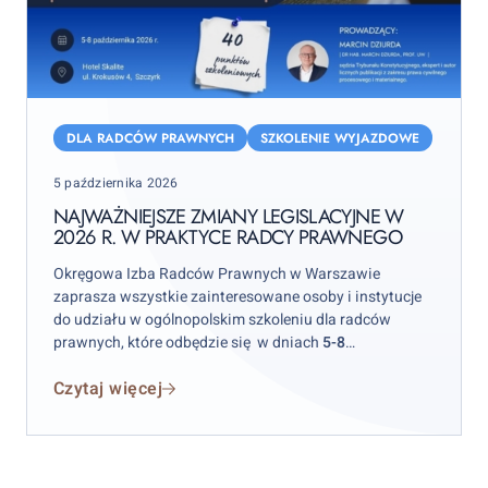
Najważniejsze
zmiany
DLA RADCÓW PRAWNYCH
SZKOLENIE WYJAZDOWE
legislacyjne
Posted
5 października 2026
w
on
2026
NAJWAŻNIEJSZE ZMIANY LEGISLACYJNE W
2026 R. W PRAKTYCE RADCY PRAWNEGO
r.
w
Okręgowa Izba Radców Prawnych w Warszawie
praktyce
zaprasza wszystkie zainteresowane osoby i instytucje
radcy
do udziału w ogólnopolskim szkoleniu dla radców
prawnych, które odbędzie się w dniach
5-8
prawnego
października 2026 r.
w hotelu „Skalite” w Szczyrku.
Czytaj więcej