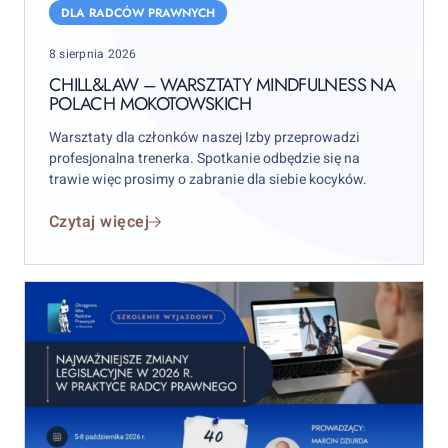
warsztaty
DLA RADCÓW PRAWNYCH
mindfulness
Posted
8 sierpnia 2026
na
on
Polach
CHILL&LAW – WARSZTATY MINDFULNESS NA
POLACH MOKOTOWSKICH
Mokotowskich
Warsztaty dla członków naszej Izby przeprowadzi
profesjonalna trenerka. Spotkanie odbędzie się na
trawie więc prosimy o zabranie dla siebie kocyków.
Czytaj więcej