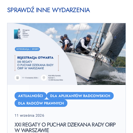
SPRAWDŹ INNE WYDARZENIA
XXI
Regaty
AKTUALNOŚCI
DLA APLIKANTÓW RADCOWSKICH
o
DLA RADCÓW PRAWNYCH
Puchar
Posted
11 września 2026
Dziekana
on
Rady
XXI REGATY O PUCHAR DZIEKANA RADY OIRP
W WARSZAWIE
OIRP