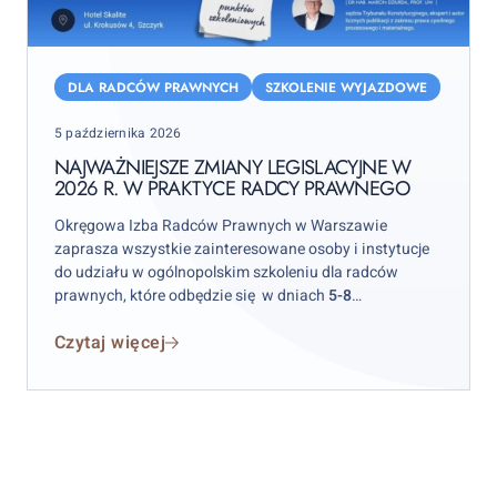
Najważniejsze
zmiany
DLA RADCÓW PRAWNYCH
SZKOLENIE WYJAZDOWE
legislacyjne
Posted
5 października 2026
w
on
2026
NAJWAŻNIEJSZE ZMIANY LEGISLACYJNE W
2026 R. W PRAKTYCE RADCY PRAWNEGO
r.
w
Okręgowa Izba Radców Prawnych w Warszawie
praktyce
zaprasza wszystkie zainteresowane osoby i instytucje
radcy
do udziału w ogólnopolskim szkoleniu dla radców
prawnych, które odbędzie się w dniach
5-8
prawnego
października 2026 r.
w hotelu „Skalite” w Szczyrku.
Czytaj więcej