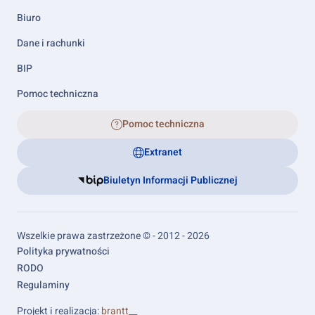
Biuro
Dane i rachunki
BIP
Pomoc techniczna
Pomoc techniczna
Extranet
Biuletyn Informacji Publicznej
Wszelkie prawa zastrzeżone © - 2012 - 2026
Footer
Polityka prywatności
links
RODO
Regulaminy
Projekt i realizacja:
brantt__