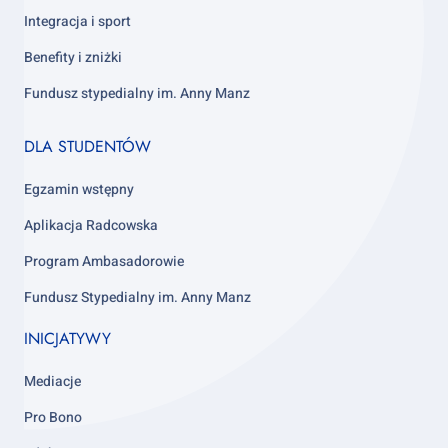
Integracja i sport
Benefity i zniżki
Fundusz stypedialny im. Anny Manz
Footer
DLA STUDENTÓW
column
4
Egzamin wstępny
Aplikacja Radcowska
Program Ambasadorowie
Fundusz Stypedialny im. Anny Manz
INICJATYWY
Mediacje
Pro Bono