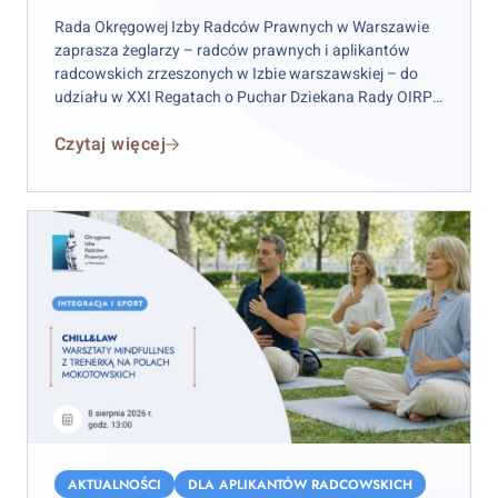
w
Rada Okręgowej Izby Radców Prawnych w Warszawie
Warszawie
zaprasza żeglarzy – radców prawnych i aplikantów
radcowskich zrzeszonych w Izbie warszawskiej – do
udziału w XXI Regatach o Puchar Dziekana Rady OIRP
w Warszawie. Zawody odbędą się w weekend 12–13
Czytaj więcej
września 2026 r. (sobota–niedziela), przy czym
wydarzenie rozpocznie się już w piątek 11 września.
Chill&Law
–
AKTUALNOŚCI
DLA APLIKANTÓW RADCOWSKICH