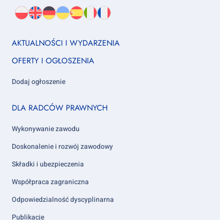
Wybierz
PL
O
EN
About
DE
About
UK
About
ES
About
IT
About
FR
About
język:
nas
us
us
us
us
us
us
Footer
AKTUALNOŚCI I WYDARZENIA
column
OFERTY I OGŁOSZENIA
1
Dodaj ogłoszenie
Footer
DLA RADCÓW PRAWNYCH
column
2
Wykonywanie zawodu
Doskonalenie i rozwój zawodowy
Składki i ubezpieczenia
Współpraca zagraniczna
Odpowiedzialność dyscyplinarna
Publikacje