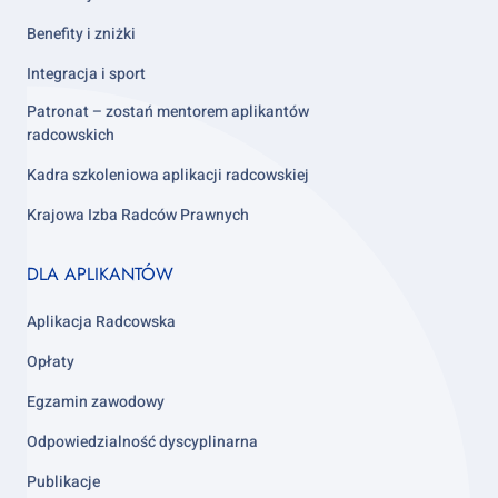
Benefity i zniżki
Integracja i sport
Patronat – zostań mentorem aplikantów
radcowskich
Kadra szkoleniowa aplikacji radcowskiej
Krajowa Izba Radców Prawnych
Footer
DLA APLIKANTÓW
column
3
Aplikacja Radcowska
Opłaty
Egzamin zawodowy
Odpowiedzialność dyscyplinarna
Publikacje