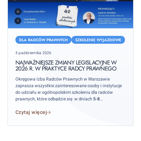
Najważniejsze
zmiany
DLA RADCÓW PRAWNYCH
SZKOLENIE WYJAZDOWE
legislacyjne
Posted
5 października 2026
w
on
2026
NAJWAŻNIEJSZE ZMIANY LEGISLACYJNE W
2026 R. W PRAKTYCE RADCY PRAWNEGO
r.
w
Okręgowa Izba Radców Prawnych w Warszawie
praktyce
zaprasza wszystkie zainteresowane osoby i instytucje
radcy
do udziału w ogólnopolskim szkoleniu dla radców
prawnych, które odbędzie się w dniach
5-8
prawnego
października 2026 r.
w hotelu „Skalite” w Szczyrku.
Czytaj więcej