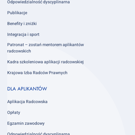
Odpowiedzialność dyscyplinarna
Publikacje
Benefity i zniżki
Integracja i sport
Patronat – zostań mentorem aplikantów
radcowskich
Kadra szkoleniowa aplikacji radcowskiej
Krajowa Izba Radców Prawnych
Footer
DLA APLIKANTÓW
column
3
Aplikacja Radcowska
Opłaty
Egzamin zawodowy
Odpowiedzialność dyscyplinarna