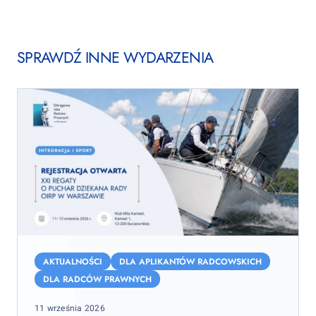
SPRAWDŹ INNE WYDARZENIA
XXI
Regaty
AKTUALNOŚCI
DLA APLIKANTÓW RADCOWSKICH
o
DLA RADCÓW PRAWNYCH
Puchar
Posted
11 września 2026
Dziekana