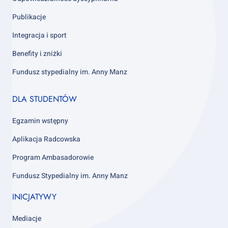
Publikacje
Integracja i sport
Benefity i zniżki
Fundusz stypedialny im. Anny Manz
Footer
DLA STUDENTÓW
column
4
Egzamin wstępny
Aplikacja Radcowska
Program Ambasadorowie
Fundusz Stypedialny im. Anny Manz
INICJATYWY
Mediacje