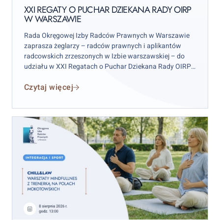
on
Rady
XXI REGATY O PUCHAR DZIEKANA RADY OIRP
W WARSZAWIE
OIRP
w
Rada Okręgowej Izby Radców Prawnych w Warszawie
Warszawie
zaprasza żeglarzy – radców prawnych i aplikantów
radcowskich zrzeszonych w Izbie warszawskiej – do
udziału w XXI Regatach o Puchar Dziekana Rady OIRP
w Warszawie. Zawody odbędą się w weekend 12–13
Czytaj więcej
września 2026 r. (sobota–niedziela), przy czym
wydarzenie rozpocznie się już w piątek 11 września.