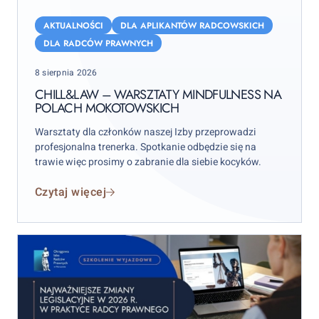
Chill&Law
–
AKTUALNOŚCI
DLA APLIKANTÓW RADCOWSKICH
warsztaty
DLA RADCÓW PRAWNYCH
mindfulness
Posted
8 sierpnia 2026
na
on
Polach
CHILL&LAW – WARSZTATY MINDFULNESS NA
POLACH MOKOTOWSKICH
Mokotowskich
Warsztaty dla członków naszej Izby przeprowadzi
profesjonalna trenerka. Spotkanie odbędzie się na
trawie więc prosimy o zabranie dla siebie kocyków.
Czytaj więcej