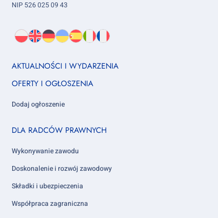
NIP 526 025 09 43
Wybierz
PL
O
EN
About
DE
About
UK
About
ES
About
IT
About
FR
About
język:
nas
us
us
us
us
us
us
Footer
AKTUALNOŚCI I WYDARZENIA
column
OFERTY I OGŁOSZENIA
1
Dodaj ogłoszenie
Footer
DLA RADCÓW PRAWNYCH
column
2
Wykonywanie zawodu
Doskonalenie i rozwój zawodowy
Składki i ubezpieczenia
Współpraca zagraniczna