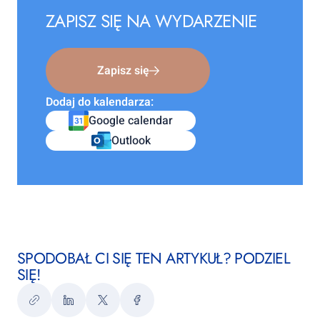
ZAPISZ SIĘ NA WYDARZENIE
Zapisz się
Dodaj do kalendarza:
Google calendar
Outlook
SPODOBAŁ CI SIĘ TEN ARTYKUŁ? PODZIEL
SIĘ!
Kopiuj
LinkedIn
Twitter
Facebook
link