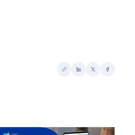
Kopiuj
LinkedIn
Twitter
Facebook
link