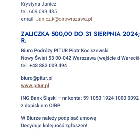
Krystyna Janicz
tel. 609 099 435
email:
Janicz.k@oirpwrszawa.pl
ZALICZKA 500,00 DO 31 SIERPNIA 2024
R.
Biuro Podróży PITUR Piotr Kociszewski
Nowy Świat 53 00-042 Warszawa (wejście d Warecki
tel. +48 883 009 494
biuro@pitur.pl
www.pitur.pl
ING Bank Śląski – nr konta: 59 1050 1924 1000 009
z dopiskiem OIRP
W Biurze należy podpisać umowę
Decyduje kolejność zgłoszeń
!