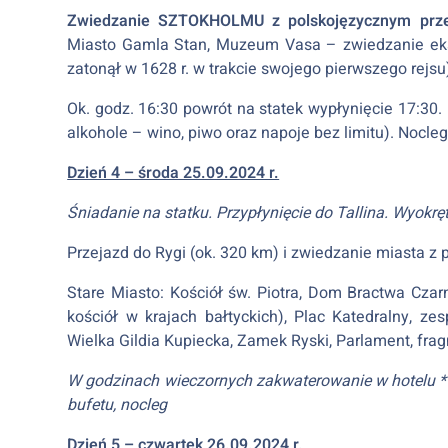
Zwiedzanie SZTOKHOLMU z polskojęzycznym prz
Miasto Gamla Stan, Muzeum Vasa – zwiedzanie ekspo
zatonął w 1628 r. w trakcie swojego pierwszego rejsu
Ok. godz. 16:30 powrót na statek wypłynięcie 17:30.
alkohole – wino, piwo oraz napoje bez limitu). Nocle
Dzień 4 – środa 25.09.2024 r.
Śniadanie na statku. Przypłynięcie do Tallina. Wyokrę
Przejazd do Rygi (ok. 320 km) i zwiedzanie miasta 
Stare Miasto: Kościół św. Piotra, Dom Bractwa Cza
kościół w krajach bałtyckich), Plac Katedralny, ze
Wielka Gildia Kupiecka, Zamek Ryski, Parlament, fr
W godzinach wieczornych zakwaterowanie w hotelu ***
bufetu, nocleg
Dzień 5 – czwartek 26.09.2024 r.