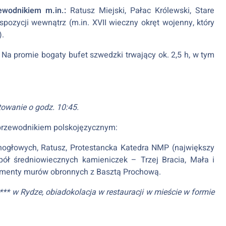
ewodnikiem m.in.:
Ratusz Miejski, Pałac Królewski, Stare
zycji wewnątrz (m.in. XVII wieczny okręt wojenny, który
).
 Na promie bogaty bufet szwedzki trwający ok. 2,5 h, w tym
g
towanie o godz. 10:45.
z przewodnikiem polskojęzycznym:
rnogłowych, Ratusz, Protestancka Katedra NMP (największy
spół średniowiecznych kamieniczek – Trzej Bracia, Mała i
agmenty murów obronnych z Basztą Prochową.
* w Rydze, obiadokolacja w restauracji w mieście w formie