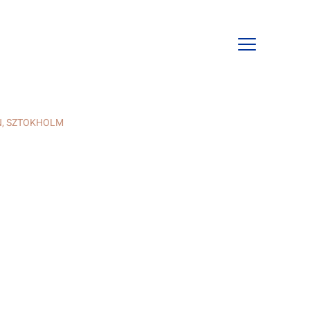
Open
mobile
navigation
IN, SZTOKHOLM