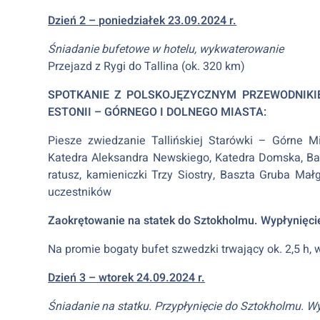
Dzień 2 – poniedziałek 23.09.2024 r.
Śniadanie bufetowe w hotelu, wykwaterowanie
Przejazd z Rygi do Tallina (ok. 320 km)
SPOTKANIE Z POLSKOJĘZYCZNYM PRZEWODNIKI
ESTONII – GÓRNEGO I DOLNEGO MIASTA:
Piesze zwiedzanie Tallińskiej Starówki – Górne
Katedra Aleksandra Newskiego, Katedra Domska, Basz
ratusz, kamieniczki Trzy Siostry, Baszta Gruba Mał
uczestników
Zaokrętowanie na statek do Sztokholmu. Wypłynięcie
Na promie bogaty bufet szwedzki trwający ok. 2,5 h, 
Dzień 3 – wtorek 24.09.2024 r.
Śniadanie na statku. Przypłynięcie do Sztokholmu. Wyj