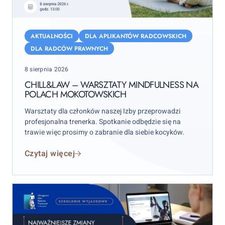
Chill&Law
–
AKTUALNOŚCI
DLA APLIKANTÓW RADCOWSKICH
warsztaty
DLA RADCÓW PRAWNYCH
mindfulness
Posted
8 sierpnia 2026
na
on
Polach
CHILL&LAW – WARSZTATY MINDFULNESS NA
POLACH MOKOTOWSKICH
Mokotowskich
Warsztaty dla członków naszej Izby przeprowadzi
profesjonalna trenerka. Spotkanie odbędzie się na
trawie więc prosimy o zabranie dla siebie kocyków.
Czytaj więcej