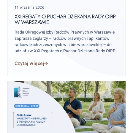
Puchar
Posted
11 września 2026
Dziekana
on
Rady
XXI REGATY O PUCHAR DZIEKANA RADY OIRP
W WARSZAWIE
OIRP
w
Rada Okręgowej Izby Radców Prawnych w Warszawie
Warszawie
zaprasza żeglarzy – radców prawnych i aplikantów
radcowskich zrzeszonych w Izbie warszawskiej – do
udziału w XXI Regatach o Puchar Dziekana Rady OIRP
w Warszawie. Zawody odbędą się w weekend 12–13
Czytaj więcej
września 2026 r. (sobota–niedziela), przy czym
wydarzenie rozpocznie się już w piątek 11 września.