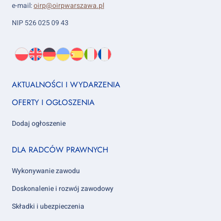
e-mail:
oirp@oirpwarszawa.pl
NIP 526 025 09 43
Wybierz
PL
O
EN
About
DE
About
UK
About
ES
About
IT
About
FR
About
język:
nas
us
us
us
us
us
us
Footer
AKTUALNOŚCI I WYDARZENIA
column
OFERTY I OGŁOSZENIA
1
Dodaj ogłoszenie
Footer
DLA RADCÓW PRAWNYCH
column
2
Wykonywanie zawodu
Doskonalenie i rozwój zawodowy
Składki i ubezpieczenia