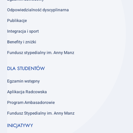
Odpowiedzialność dyscyplinarna
Publikacje
Integracja i sport
Benefity i zniżki
Fundusz stypedialny im. Anny Manz
Footer
DLA STUDENTÓW
column
4
Egzamin wstępny
Aplikacja Radcowska
Program Ambasadorowie
Fundusz Stypedialny im. Anny Manz
INICJATYWY