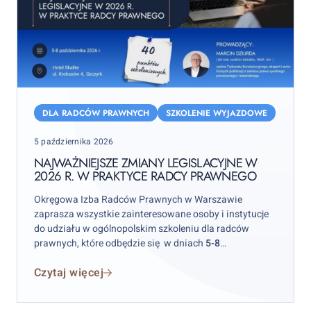
Najważniejsze
zmiany
DLA RADCÓW PRAWNYCH
SZKOLENIE WYJAZDOWE
legislacyjne
Posted
5 października 2026
w
on
2026
NAJWAŻNIEJSZE ZMIANY LEGISLACYJNE W
2026 R. W PRAKTYCE RADCY PRAWNEGO
r.
w
Okręgowa Izba Radców Prawnych w Warszawie
praktyce
zaprasza wszystkie zainteresowane osoby i instytucje
radcy
do udziału w ogólnopolskim szkoleniu dla radców
prawnych, które odbędzie się w dniach
5-8
prawnego
października 2026 r.
w hotelu „Skalite” w Szczyrku.
Czytaj więcej