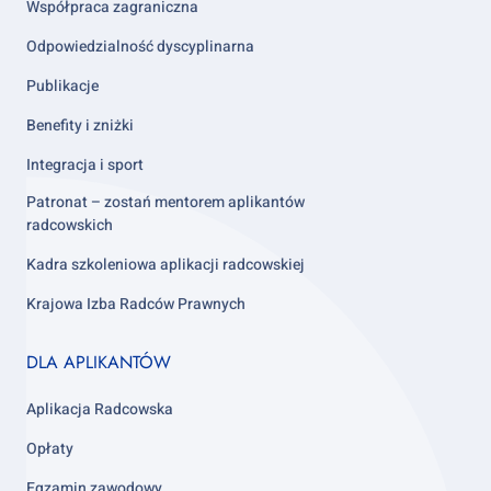
Współpraca zagraniczna
Odpowiedzialność dyscyplinarna
Publikacje
Benefity i zniżki
Integracja i sport
Patronat – zostań mentorem aplikantów
radcowskich
Kadra szkoleniowa aplikacji radcowskiej
Krajowa Izba Radców Prawnych
Footer
DLA APLIKANTÓW
column
3
Aplikacja Radcowska
Opłaty
Egzamin zawodowy