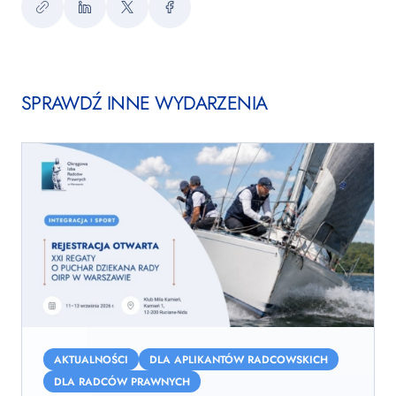
Kopiuj
LinkedIn
Twitter
Facebook
link
SPRAWDŹ INNE WYDARZENIA
XXI
Regaty
AKTUALNOŚCI
DLA APLIKANTÓW RADCOWSKICH
o
DLA RADCÓW PRAWNYCH