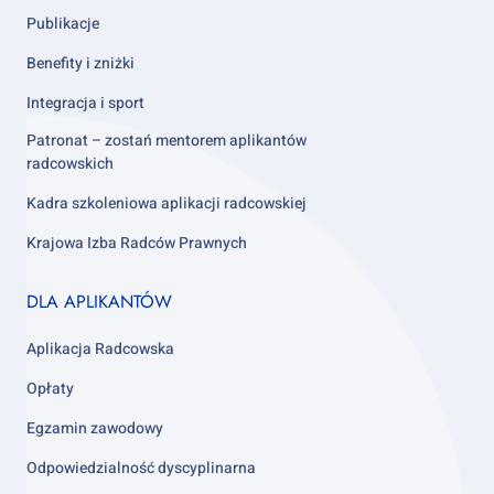
Publikacje
Benefity i zniżki
Integracja i sport
Patronat – zostań mentorem aplikantów
radcowskich
Kadra szkoleniowa aplikacji radcowskiej
Krajowa Izba Radców Prawnych
Footer
DLA APLIKANTÓW
column
3
Aplikacja Radcowska
Opłaty
Egzamin zawodowy
Odpowiedzialność dyscyplinarna