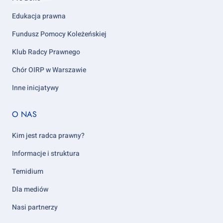
Edukacja prawna
Fundusz Pomocy Koleżeńskiej
Klub Radcy Prawnego
Chór OIRP w Warszawie
Inne inicjatywy
Footer
O NAS
column
5
Kim jest radca prawny?
Informacje i struktura
Temidium
Dla mediów
Nasi partnerzy