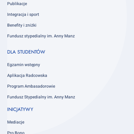
Publikacje
Integracja i sport
Benefity i zniżki
Fundusz stypedialny im. Anny Manz
Footer
DLA STUDENTÓW
column
4
Egzamin wstępny
Aplikacja Radcowska
Program Ambasadorowie
Fundusz Stypedialny im. Anny Manz
INICJATYWY
Mediacje
Pro Bono