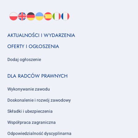
Wybierz
PL
O
EN
About
DE
About
UK
About
ES
About
IT
About
FR
About
język:
nas
us
us
us
us
us
us
Footer
AKTUALNOŚCI I WYDARZENIA
column
OFERTY I OGŁOSZENIA
1
Dodaj ogłoszenie
Footer
DLA RADCÓW PRAWNYCH
column
2
Wykonywanie zawodu
Doskonalenie i rozwój zawodowy
Składki i ubezpieczenia
Współpraca zagraniczna
Odpowiedzialność dyscyplinarna