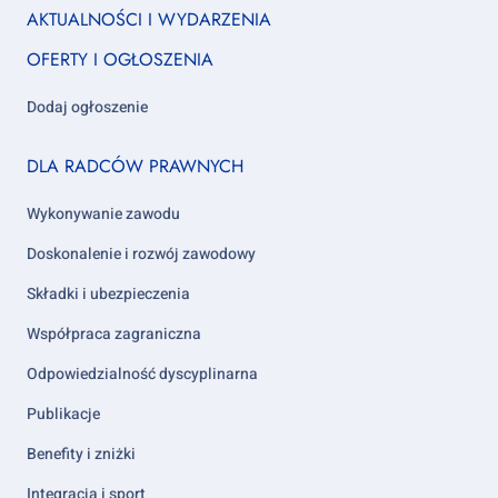
Footer
AKTUALNOŚCI I WYDARZENIA
column
OFERTY I OGŁOSZENIA
1
Dodaj ogłoszenie
Footer
DLA RADCÓW PRAWNYCH
column
2
Wykonywanie zawodu
Doskonalenie i rozwój zawodowy
Składki i ubezpieczenia
Współpraca zagraniczna
Odpowiedzialność dyscyplinarna
Publikacje
Benefity i zniżki
Integracja i sport