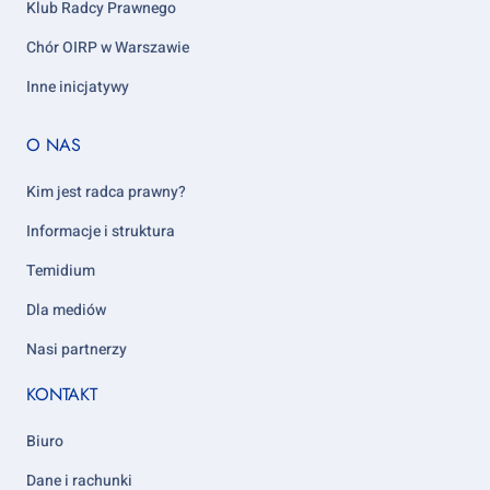
Klub Radcy Prawnego
Chór OIRP w Warszawie
Inne inicjatywy
Footer
O NAS
column
5
Kim jest radca prawny?
Informacje i struktura
Temidium
Dla mediów
Nasi partnerzy
KONTAKT
Biuro
Dane i rachunki