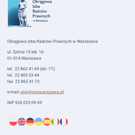
Okręgowa Izba Radców Prawnych w Warszawie
ul. Żytnia 15 lok. 16
01-014 Warszawa
tel. 22 862 41 69 (do -71)
tel. 22 403 33 44
fax 22 862 41 73
e-mail:
oirp@oirpwarszawa.pl
NIP 526 025 09 43
Wybierz
PL
O
EN
About
DE
About
UK
About
ES
About
IT
About
FR
About
język:
nas
us
us
us
us
us
us