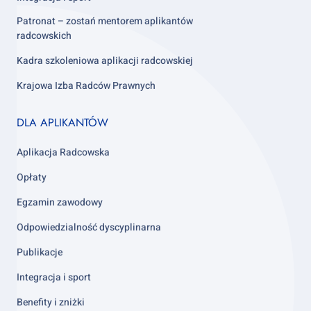
Patronat – zostań mentorem aplikantów
radcowskich
Kadra szkoleniowa aplikacji radcowskiej
Krajowa Izba Radców Prawnych
Footer
DLA APLIKANTÓW
column
3
Aplikacja Radcowska
Opłaty
Egzamin zawodowy
Odpowiedzialność dyscyplinarna
Publikacje
Integracja i sport
Benefity i zniżki