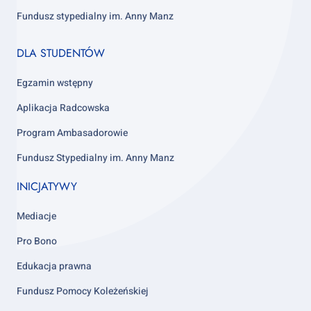
Fundusz stypedialny im. Anny Manz
Footer
DLA STUDENTÓW
column
4
Egzamin wstępny
Aplikacja Radcowska
Program Ambasadorowie
Fundusz Stypedialny im. Anny Manz
INICJATYWY
Mediacje
Pro Bono
Edukacja prawna
Fundusz Pomocy Koleżeńskiej