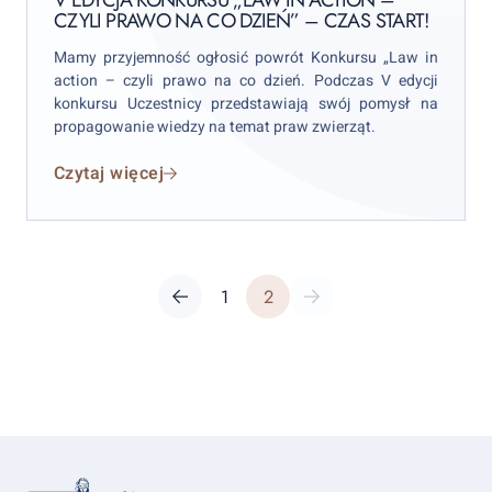
CZYLI PRAWO NA CO DZIEŃ” – CZAS START!
–
czyli
Mamy przyjemność ogłosić powrót Konkursu „Law in
prawo
action – czyli prawo na co dzień. Podczas V edycji
na
konkursu Uczestnicy przedstawiają swój pomysł na
co
propagowanie wiedzy na temat praw zwierząt.
dzień”
Czytaj więcej
–
czas
start!
Post
Previous page
Page
Page
Next page
1
2
pagination