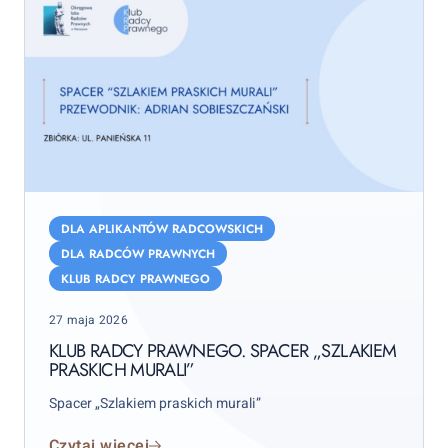
Klub
Radcy
DLA APLIKANTÓW RADCOWSKICH
Prawnego.
DLA RADCÓW PRAWNYCH
Spacer
KLUB RADCY PRAWNEGO
„Szlakiem
Posted
praskich
27 maja 2026
on
murali”
KLUB RADCY PRAWNEGO. SPACER „SZLAKIEM
PRASKICH MURALI”
Spacer „Szlakiem praskich murali”
Czytaj więcej