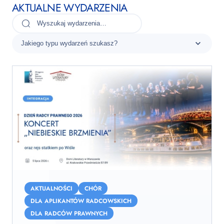
AKTUALNE WYDARZENIA
Koncert
Chóru
AKTUALNOŚCI
CHÓR
OIRP
DLA APLIKANTÓW RADCOWSKICH
w
DLA RADCÓW PRAWNYCH
Warszawie