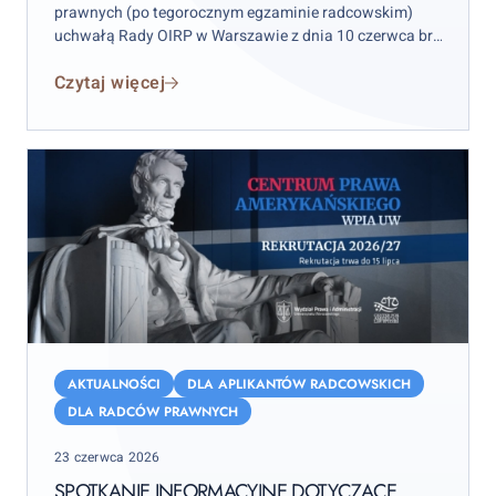
prawnych (po tegorocznym egzaminie radcowskim)
uchwałą Rady OIRP w Warszawie z dnia 10 czerwca br.
odbędzie się w dniu
6 lipca br
.
w Teatrze Muzycznym
Czytaj więcej
Roma w Warszawie, ul. Nowogrodzka 49, o godz. 11.00.
Spotkanie
informacyjne
AKTUALNOŚCI
DLA APLIKANTÓW RADCOWSKICH
dotyczące
DLA RADCÓW PRAWNYCH
Centrum
Posted
23 czerwca 2026
Prawa
on
Amerykańskiego
SPOTKANIE INFORMACYJNE DOTYCZĄCE