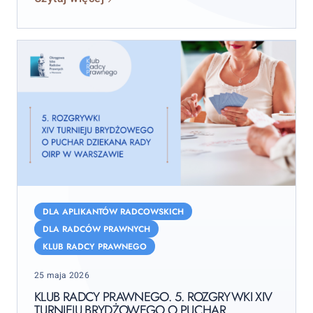
Klub
Radcy
DLA APLIKANTÓW RADCOWSKICH
Prawnego.
DLA RADCÓW PRAWNYCH
5.
KLUB RADCY PRAWNEGO
rozgrywki
Posted
XIV
25 maja 2026
on
Turnieju
KLUB RADCY PRAWNEGO. 5. ROZGRYWKI XIV
TURNIEJU BRYDŻOWEGO O PUCHAR
Brydżowego