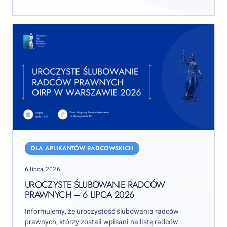
Uroczyste
ślubowanie
DLA APLIKANTÓW RADCOWSKICH
radców
Posted
6 lipca 2026
prawnych
on
–
UROCZYSTE ŚLUBOWANIE RADCÓW
PRAWNYCH – 6 LIPCA 2026
6
lipca
Informujemy, że uroczystość ślubowania radców
2026
prawnych, którzy zostali wpisani na listę radców