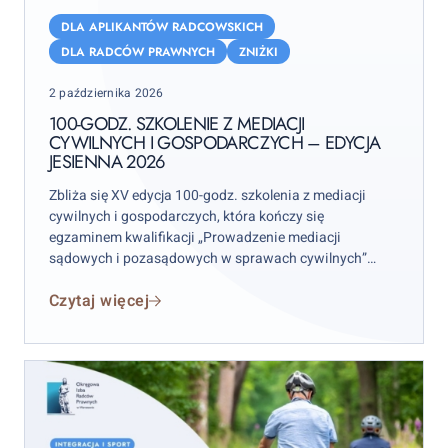
100-
godz.
DLA APLIKANTÓW RADCOWSKICH
szkolenie
DLA RADCÓW PRAWNYCH
ZNIŻKI
z
Posted
2 października 2026
mediacji
on
cywilnych
100-GODZ. SZKOLENIE Z MEDIACJI
CYWILNYCH I GOSPODARCZYCH – EDYCJA
i
JESIENNA 2026
gospodarczych
–
Zbliża się XV edycja 100-godz. szkolenia z mediacji
edycja
cywilnych i gospodarczych, która kończy się
egzaminem kwalifikacji „Prowadzenie mediacji
jesienna
sądowych i pozasądowych w sprawach cywilnych”
2026
(walidacją w ramach Zintegrowanego Systemu
Czytaj więcej
Kwalifikacji organizowanego przez
Centrum Mediacji
Lewiatan
).
W kameralnej grupie, nieprzekraczającej ok. 20 osób i
dzięki wsparciu różnorodnej grupy doświadczonych
trenerów, uczestnicy poznają wiele różnych aspektów
związanych z mediacją.