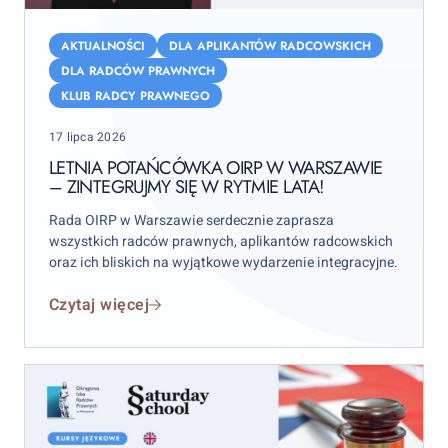
Letnia
Potańcówka
AKTUALNOŚCI
DLA APLIKANTÓW RADCOWSKICH
OIRP
DLA RADCÓW PRAWNYCH
w
KLUB RADCY PRAWNEGO
Warszawie
Posted
–
17 lipca 2026
on
zintegrujmy
LETNIA POTAŃCÓWKA OIRP W WARSZAWIE
– ZINTEGRUJMY SIĘ W RYTMIE LATA!
się
w
Rada OIRP w Warszawie serdecznie zaprasza
rytmie
wszystkich radców prawnych, aplikantów radcowskich
lata!
oraz ich bliskich na wyjątkowe wydarzenie integracyjne.
Czytaj więcej