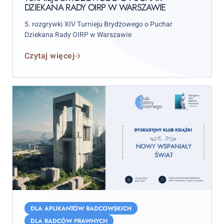
DZIEKANA RADY OIRP W WARSZAWIE
o
Puchar
5. rozgrywki XIV Turnieju Brydżowego o Puchar
Dziekana
Dziekana Rady OIRP w Warszawie
Rady
Czytaj więcej
OIRP
w
Warszawie
„Nowy
wspaniały
DLA APLIKANTÓW RADCOWSKICH
świat”
DLA RADCÓW PRAWNYCH