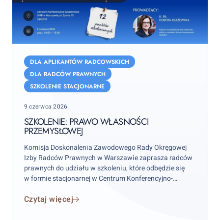
Szkolenie:
Prawo
DLA APLIKANTÓW RADCOWSKICH
własności
DLA RADCÓW PRAWNYCH
przemysłowej
SZKOLENIE STACJONARNE
Posted
9 czerwca 2026
on
SZKOLENIE: PRAWO WŁASNOŚCI
PRZEMYSŁOWEJ
Komisja Doskonalenia Zawodowego Rady Okręgowej
Izby Radców Prawnych w Warszawie zaprasza radców
prawnych do udziału w szkoleniu, które odbędzie się
w formie stacjonarnej w Centrum Konferencyjno-
Szkoleniowym w siedzibie OIRP w Warszawie przy
Czytaj więcej
ul. Żytniej 15 lok. 16 w dniu
09.06.2026 r., godz. 10:00-
15:30.