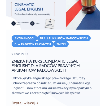
Zniżka
na
AKTUALNOŚCI
DLA APLIKANTÓW RADCOWSKICH
kurs
DLA RADCÓW PRAWNYCH
ZNIŻKI
„Cinematic
Posted
9 lipca 2026
Legal
on
English”
ZNIŻKA NA KURS „CINEMATIC LEGAL
ENGLISH” DLA RADCÓW PRAWNYCH I
dla
APLIKANTÓW RADCOWSKICH
radców
prawnych
Szkoła języka angielskiego prawniczego Saturday
i
School zaprasza do udziału w kursie „Cinematic Legal
English” – nowatorskim kursie wakacyjnym opartym o
aplikantów
słownictwo zaczerpnięte filmowych klasyków!
radcowskich
Czytaj więcej