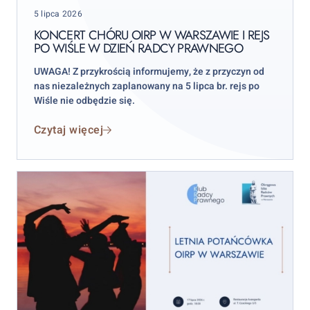
Posted
i
5 lipca 2026
on
rejs
KONCERT CHÓRU OIRP W WARSZAWIE I REJS
PO WIŚLE W DZIEŃ RADCY PRAWNEGO
po
Wiśle
UWAGA! Z przykrością informujemy, że z przyczyn od
w
nas niezależnych zaplanowany na 5 lipca br. rejs po
Dzień
Wiśle nie odbędzie się.
Radcy
Czytaj więcej
Prawnego