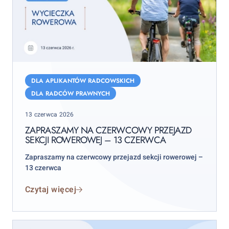
Zapraszamy
na
DLA APLIKANTÓW RADCOWSKICH
czerwcowy
DLA RADCÓW PRAWNYCH
przejazd
Posted
13 czerwca 2026
sekcji
on
rowerowej
ZAPRASZAMY NA CZERWCOWY PRZEJAZD
SEKCJI ROWEROWEJ – 13 CZERWCA
–
13
Zapraszamy na czerwcowy przejazd sekcji rowerowej –
czerwca
13 czerwca
Czytaj więcej