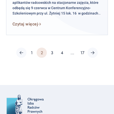
aplikantów radcowskich na stacjonarne zajęcia, które
odbędą się 9 czerwca w Centrum Konferencyjno-
Szkoleniowym przy ul. Żytniej 15 lok. 16 w godzinach
17:00–20:00.
Czytaj więcej
Post
Previous page
Page
Page
Page
Page
Page
Next page
1
2
3
4
…
17
pagination