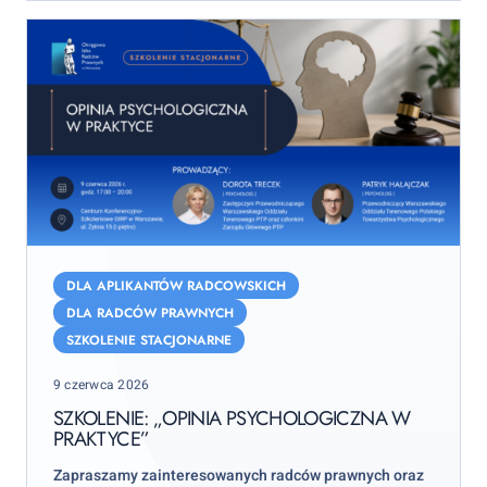
Szkolenie:
„Opinia
DLA APLIKANTÓW RADCOWSKICH
psychologiczna
DLA RADCÓW PRAWNYCH
w
SZKOLENIE STACJONARNE
praktyce”
Posted
9 czerwca 2026
on
SZKOLENIE: „OPINIA PSYCHOLOGICZNA W
PRAKTYCE”
Zapraszamy zainteresowanych radców prawnych oraz