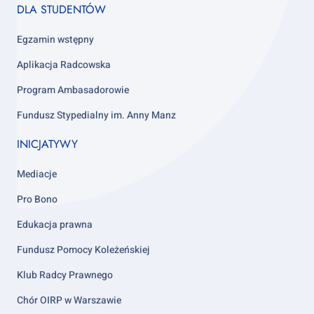
Footer
DLA STUDENTÓW
column
4
Egzamin wstępny
Aplikacja Radcowska
Program Ambasadorowie
Fundusz Stypedialny im. Anny Manz
INICJATYWY
Mediacje
Pro Bono
Edukacja prawna
Fundusz Pomocy Koleżeńskiej
Klub Radcy Prawnego
Chór OIRP w Warszawie