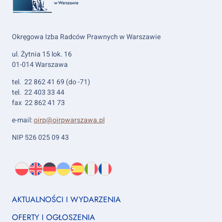
Okręgowa Izba Radców Prawnych w Warszawie
ul. Żytnia 15 lok. 16
01-014 Warszawa
tel. 22 862 41 69 (do -71)
tel. 22 403 33 44
fax 22 862 41 73
e-mail:
oirp@oirpwarszawa.pl
NIP 526 025 09 43
Wybierz
PL
O
EN
About
DE
About
UK
About
ES
About
IT
About
FR
About
język:
nas
us
us
us
us
us
us
Footer
AKTUALNOŚCI I WYDARZENIA
column
OFERTY I OGŁOSZENIA
1