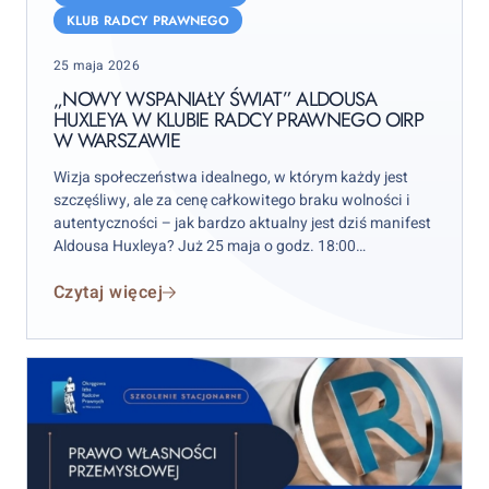
Aldousa
KLUB RADCY PRAWNEGO
Huxleya
Posted
w
25 maja 2026
on
Klubie
„NOWY WSPANIAŁY ŚWIAT” ALDOUSA
HUXLEYA W KLUBIE RADCY PRAWNEGO OIRP
Radcy
W WARSZAWIE
Prawnego
OIRP
Wizja społeczeństwa idealnego, w którym każdy jest
w
szczęśliwy, ale za cenę całkowitego braku wolności i
autentyczności – jak bardzo aktualny jest dziś manifest
Warszawie
Aldousa Huxleya? Już 25 maja o godz. 18:00
zapraszamy członków Izby warszawskiej na kolejne
Czytaj więcej
spotkanie Dyskusyjnego Klubu Książki.