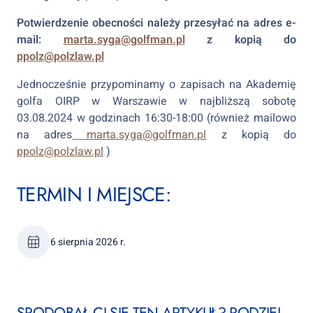
Potwierdzenie obecności należy przesyłać na adres e-
mail:
marta.syga@golfman.pl
z kopią do
ppolz@polzlaw.pl
Jednocześnie przypominamy o zapisach na Akademię
golfa OIRP w Warszawie w najbliższą sobotę
03.08.2024 w godzinach 16:30-18:00 (również mailowo
na adres
marta.syga@golfman.pl
z kopią do
ppolz@polzlaw.pl
)
TERMIN I MIEJSCE:
6 sierpnia 2026 r.
SPODOBAŁ CI SIĘ TEN ARTYKUŁ? PODZIEL