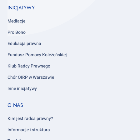
INICJATYWY
Mediacje
Pro Bono
Edukacja prawna
Fundusz Pomocy Koleżeńskiej
Klub Radcy Prawnego
Chór OIRP w Warszawie
Inne inicjatywy
Footer
O NAS
column
5
Kim jest radca prawny?
Informacje i struktura