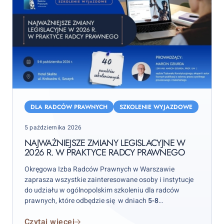
Najważniejsze
zmiany
DLA RADCÓW PRAWNYCH
SZKOLENIE WYJAZDOWE
legislacyjne
Posted
5 października 2026
w
on
2026
NAJWAŻNIEJSZE ZMIANY LEGISLACYJNE W
2026 R. W PRAKTYCE RADCY PRAWNEGO
r.
w
Okręgowa Izba Radców Prawnych w Warszawie
praktyce
zaprasza wszystkie zainteresowane osoby i instytucje
radcy
do udziału w ogólnopolskim szkoleniu dla radców
prawnych, które odbędzie się w dniach
5-8
prawnego
października 2026 r.
w hotelu „Skalite” w Szczyrku.
Czytaj więcej