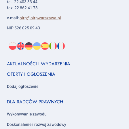
tel. 22 403 33 44
fax 22 862 41 73
e-mail:
oirp@oirpwarszawa.pl
NIP 526 025 09 43
Wybierz
PL
O
EN
About
DE
About
UK
About
ES
About
IT
About
FR
About
język:
nas
us
us
us
us
us
us
Footer
AKTUALNOŚCI I WYDARZENIA
column
OFERTY I OGŁOSZENIA
1
Dodaj ogłoszenie
Footer
DLA RADCÓW PRAWNYCH
column
2
Wykonywanie zawodu
Doskonalenie i rozwój zawodowy