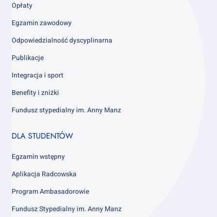
Opłaty
Egzamin zawodowy
Odpowiedzialność dyscyplinarna
Publikacje
Integracja i sport
Benefity i zniżki
Fundusz stypedialny im. Anny Manz
Footer
DLA STUDENTÓW
column
4
Egzamin wstępny
Aplikacja Radcowska
Program Ambasadorowie
Fundusz Stypedialny im. Anny Manz