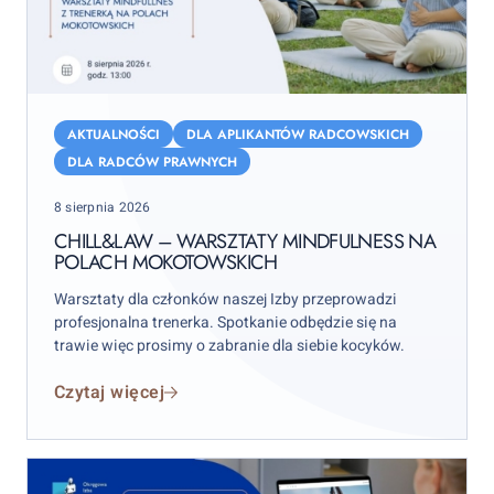
Chill&Law
–
AKTUALNOŚCI
DLA APLIKANTÓW RADCOWSKICH
warsztaty
DLA RADCÓW PRAWNYCH
mindfulness
Posted
8 sierpnia 2026
na
on
Polach
CHILL&LAW – WARSZTATY MINDFULNESS NA
POLACH MOKOTOWSKICH
Mokotowskich
Warsztaty dla członków naszej Izby przeprowadzi
profesjonalna trenerka. Spotkanie odbędzie się na
trawie więc prosimy o zabranie dla siebie kocyków.
Czytaj więcej