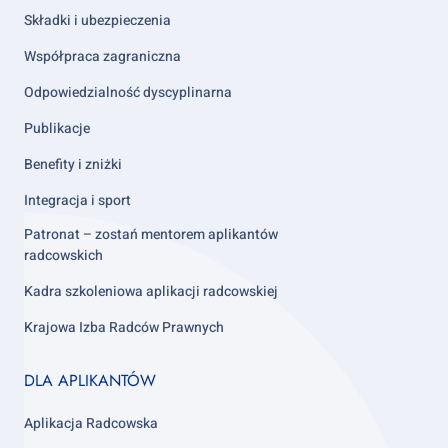
Składki i ubezpieczenia
Współpraca zagraniczna
Odpowiedzialność dyscyplinarna
Publikacje
Benefity i zniżki
Integracja i sport
Patronat – zostań mentorem aplikantów
radcowskich
Kadra szkoleniowa aplikacji radcowskiej
Krajowa Izba Radców Prawnych
Footer
DLA APLIKANTÓW
column
3
Aplikacja Radcowska