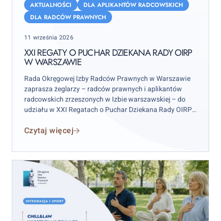
Regaty
AKTUALNOŚCI
DLA APLIKANTÓW RADCOWSKICH
o
DLA RADCÓW PRAWNYCH
Puchar
Posted
11 września 2026
Dziekana
on
Rady
XXI REGATY O PUCHAR DZIEKANA RADY OIRP
W WARSZAWIE
OIRP
w
Rada Okręgowej Izby Radców Prawnych w Warszawie
Warszawie
zaprasza żeglarzy – radców prawnych i aplikantów
radcowskich zrzeszonych w Izbie warszawskiej – do
udziału w XXI Regatach o Puchar Dziekana Rady OIRP
w Warszawie. Zawody odbędą się w weekend 12–13
Czytaj więcej
września 2026 r. (sobota–niedziela), przy czym
wydarzenie rozpocznie się już w piątek 11 września.