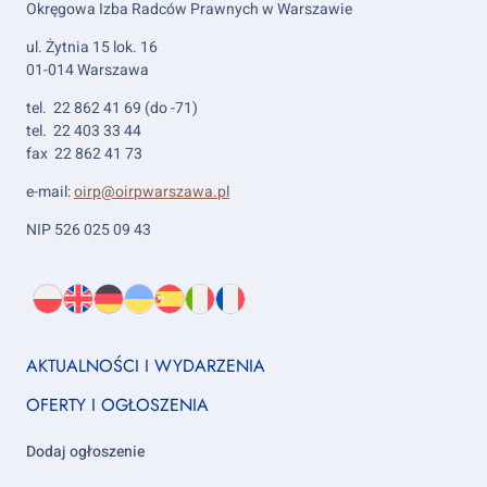
Okręgowa Izba Radców Prawnych w Warszawie
ul. Żytnia 15 lok. 16
01-014 Warszawa
tel. 22 862 41 69 (do -71)
tel. 22 403 33 44
fax 22 862 41 73
e-mail:
oirp@oirpwarszawa.pl
NIP 526 025 09 43
Wybierz
PL
O
EN
About
DE
About
UK
About
ES
About
IT
About
FR
About
język:
nas
us
us
us
us
us
us
Footer
AKTUALNOŚCI I WYDARZENIA
column
OFERTY I OGŁOSZENIA
1
Dodaj ogłoszenie