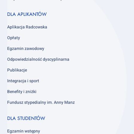
Footer
DLA APLIKANTÓW
column
3
Aplikacja Radcowska
Opłaty
Egzamin zawodowy
Odpowiedzialność dyscyplinarna
Publikacje
Integracja i sport
Benefity i zniżki
Fundusz stypedialny im. Anny Manz
Footer
DLA STUDENTÓW
column
4
Egzamin wstępny