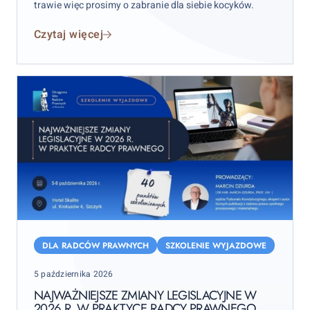
trawie więc prosimy o zabranie dla siebie kocyków.
Czytaj więcej
Najważniejsze
zmiany
DLA RADCÓW PRAWNYCH
SZKOLENIE WYJAZDOWE
legislacyjne
Posted
5 października 2026
w
on
2026
NAJWAŻNIEJSZE ZMIANY LEGISLACYJNE W
2026 R. W PRAKTYCE RADCY PRAWNEGO