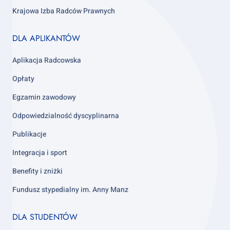
Krajowa Izba Radców Prawnych
Footer
DLA APLIKANTÓW
column
3
Aplikacja Radcowska
Opłaty
Egzamin zawodowy
Odpowiedzialność dyscyplinarna
Publikacje
Integracja i sport
Benefity i zniżki
Fundusz stypedialny im. Anny Manz
Footer
DLA STUDENTÓW
column