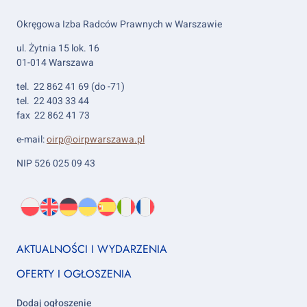
Okręgowa Izba Radców Prawnych w Warszawie
ul. Żytnia 15 lok. 16
01-014 Warszawa
tel. 22 862 41 69 (do -71)
tel. 22 403 33 44
fax 22 862 41 73
e-mail:
oirp@oirpwarszawa.pl
NIP 526 025 09 43
Wybierz
PL
O
EN
About
DE
About
UK
About
ES
About
IT
About
FR
About
język:
nas
us
us
us
us
us
us
Footer
AKTUALNOŚCI I WYDARZENIA
column
OFERTY I OGŁOSZENIA
1
Dodaj ogłoszenie