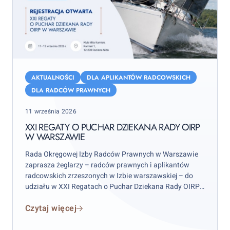
XXI
Regaty
AKTUALNOŚCI
DLA APLIKANTÓW RADCOWSKICH
o
DLA RADCÓW PRAWNYCH
Puchar
Posted
11 września 2026
Dziekana
on
Rady
XXI REGATY O PUCHAR DZIEKANA RADY OIRP
W WARSZAWIE
OIRP
w
Rada Okręgowej Izby Radców Prawnych w Warszawie
Warszawie
zaprasza żeglarzy – radców prawnych i aplikantów
radcowskich zrzeszonych w Izbie warszawskiej – do
udziału w XXI Regatach o Puchar Dziekana Rady OIRP
w Warszawie. Zawody odbędą się w weekend 12–13
Czytaj więcej
września 2026 r. (sobota–niedziela), przy czym
wydarzenie rozpocznie się już w piątek 11 września.