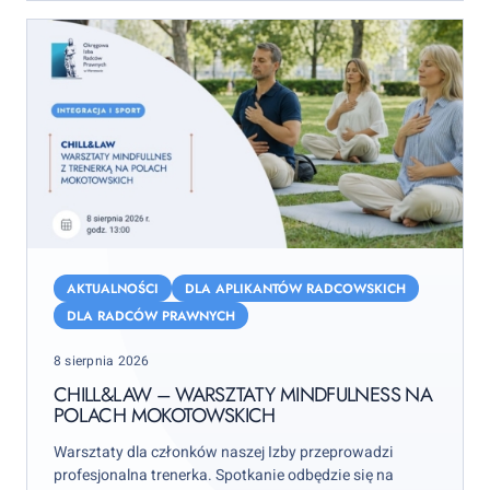
Chill&Law
–
AKTUALNOŚCI
DLA APLIKANTÓW RADCOWSKICH
warsztaty
DLA RADCÓW PRAWNYCH
mindfulness
Posted
8 sierpnia 2026
na
on
Polach
CHILL&LAW – WARSZTATY MINDFULNESS NA
POLACH MOKOTOWSKICH
Mokotowskich
Warsztaty dla członków naszej Izby przeprowadzi
profesjonalna trenerka. Spotkanie odbędzie się na