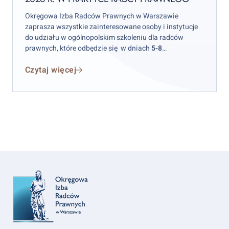
r.
w
Okręgowa Izba Radców Prawnych w Warszawie
praktyce
zaprasza wszystkie zainteresowane osoby i instytucje
radcy
do udziału w ogólnopolskim szkoleniu dla radców
prawnych, które odbędzie się w dniach
5-8
prawnego
października 2026 r.
w hotelu „Skalite” w Szczyrku.
Czytaj więcej