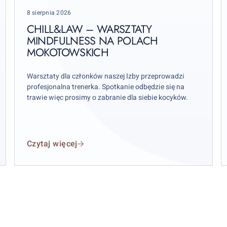
mindfulness
Posted
8 sierpnia 2026
na
2
on
Polach
r.
CHILL&LAW – WARSZTATY
Mokotowskich
MINDFULNESS NA POLACH
MOKOTOWSKICH
p
r
p
Warsztaty dla członków naszej Izby przeprowadzi
profesjonalna trenerka. Spotkanie odbędzie się na
trawie więc prosimy o zabranie dla siebie kocyków.
Czytaj więcej