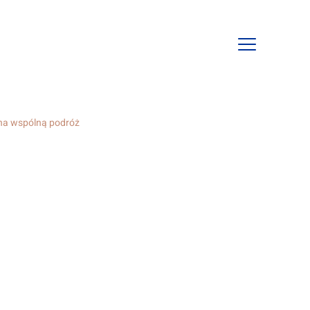
Open
mobile
navigation
na wspólną podróż