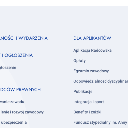
Footer
LNOŚCI I WYDARZENIA
DLA APLIKANTÓW
column
3
Aplikacja Radcowska
Y I OGŁOSZENIA
Opłaty
głoszenie
Egzamin zawodowy
Odpowiedzialność dyscyplina
ADCÓW PRAWNYCH
Publikacje
wanie zawodu
Integracja i sport
lenie i rozwój zawodowy
Benefity i zniżki
i ubezpieczenia
Fundusz stypedialny im. Ann