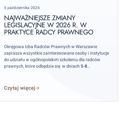
w
Posted
5 października 2026
026
on
NAJWAŻNIEJSZE ZMIANY
w
LEGISLACYJNE W 2026 R. W
PRAKTYCE RADCY PRAWNEGO
raktyce
adcy
rawnego
Okręgowa Izba Radców Prawnych w Warszawie
zaprasza wszystkie zainteresowane osoby i instytucje
do udziału w ogólnopolskim szkoleniu dla radców
prawnych, które odbędzie się w dniach
5-8
października 2026 r.
w hotelu „Skalite” w Szczyrku.
Czytaj więcej