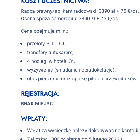
KOSZT UCZESTNICTWA:
Radca prawny/aplikant radcowski: 3390 zł + 75 €/os.
Osoba spoza samorządu: 3890 zł + 75 €/os.
Cena obejmuje m.in.:
przeloty PLL LOT,
transfery autokarem,
4 noclegi w hotelu 3*,
wyżywienie (śniadania i obiadokolacje),
ubezpieczenie oraz opiekę pilota i przewodników.
REJESTRACJA:
BRAK MIEJSC
WPŁATY:
Wpłat za wycieczkę należy dokonywać na konto biur
Zaliczka: 1000 zł płatna do 5 lutego 2026 r.