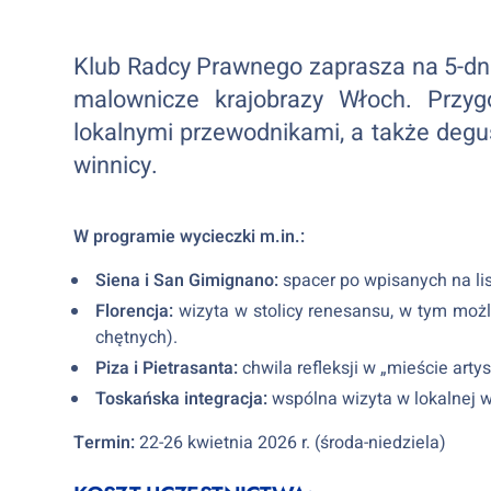
Klub Radcy Prawnego zaprasza na 5-dnio
malownicze krajobrazy Włoch. Przyg
lokalnymi przewodnikami, a także degu
winnicy.
W programie wycieczki m.in.:
Siena i San Gimignano:
spacer po wpisanych na li
Florencja:
wizyta w stolicy renesansu, w tym możliw
chętnych).
Piza i Pietrasanta:
chwila refleksji w „mieście artys
Toskańska integracja:
wspólna wizyta w lokalnej w
Termin:
22-26 kwietnia 2026 r. (środa-niedziela)