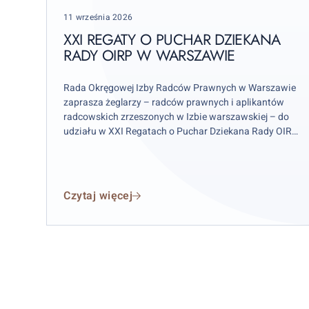
Puchar
Posted
11 września 2026
Dziekana
on
Rady
XXI REGATY O PUCHAR DZIEKANA
OIRP
RADY OIRP W WARSZAWIE
w
Warszawie
Rada Okręgowej Izby Radców Prawnych w Warszawie
zaprasza żeglarzy – radców prawnych i aplikantów
radcowskich zrzeszonych w Izbie warszawskiej – do
udziału w XXI Regatach o Puchar Dziekana Rady OIRP
w Warszawie. Zawody odbędą się w weekend 12–13
września 2026 r. (sobota–niedziela), przy czym
wydarzenie rozpocznie się już w piątek 11 września.
Czytaj więcej