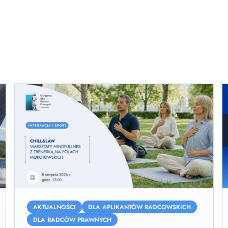
Chill&Law
N
–
z
AKTUALNOŚCI
DLA APLIKANTÓW RADCOWSKICH
warsztaty
l
DLA RADCÓW PRAWNYCH