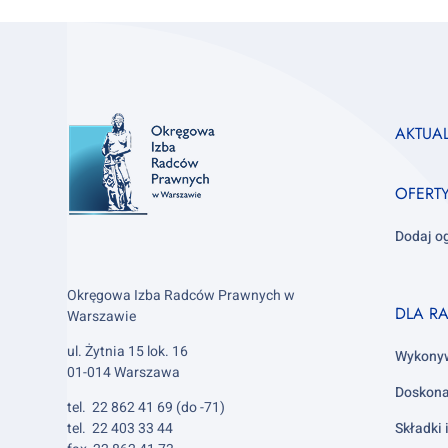
Footer
AKTUA
column
1
OFERT
Dodaj o
Okręgowa Izba Radców Prawnych w
Footer
DLA R
Warszawie
column
ul. Żytnia 15 lok. 16
2
Wykony
01-014 Warszawa
Doskona
tel. 22 862 41 69 (do -71)
tel. 22 403 33 44
Składki 