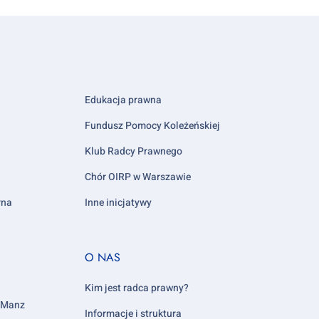
Edukacja prawna
Fundusz Pomocy Koleżeńskiej
Klub Radcy Prawnego
Chór OIRP w Warszawie
rna
Inne inicjatywy
Footer
O NAS
column
5
Kim jest radca prawny?
y Manz
Informacje i struktura