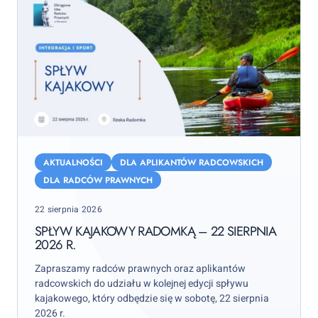
Spływ
kajakowy
AKTUALNOŚCI
DLA APLIKANTÓW RADCOWSKICH
Radomką
DLA RADCÓW PRAWNYCH
–
Posted
22 sierpnia 2026
22
on
sierpnia
SPŁYW KAJAKOWY RADOMKĄ – 22 SIERPNIA
2026 R.
2026
r.
Zapraszamy radców prawnych oraz aplikantów
radcowskich do udziału w kolejnej edycji spływu
kajakowego, który odbędzie się w sobotę, 22 sierpnia
2026 r.