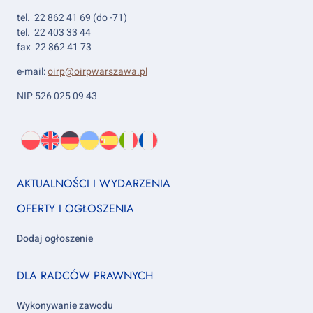
tel. 22 862 41 69 (do -71)
tel. 22 403 33 44
fax 22 862 41 73
e-mail:
oirp@oirpwarszawa.pl
NIP 526 025 09 43
Wybierz
PL
O
EN
About
DE
About
UK
About
ES
About
IT
About
FR
About
język:
nas
us
us
us
us
us
us
Footer
AKTUALNOŚCI I WYDARZENIA
column
OFERTY I OGŁOSZENIA
1
Dodaj ogłoszenie
Footer
DLA RADCÓW PRAWNYCH
column
2
Wykonywanie zawodu