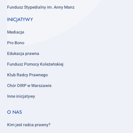
Fundusz Stypedialny im. Anny Manz
INICJATYWY
Mediacje
Pro Bono
Edukacja prawna
Fundusz Pomocy Koleżeńskiej
Klub Radcy Prawnego
Chór OIRP w Warszawie
Inne inicjatywy
Footer
O NAS
column
5
Kim jest radca prawny?