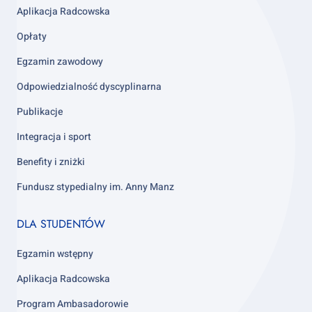
3
Aplikacja Radcowska
Opłaty
Egzamin zawodowy
Odpowiedzialność dyscyplinarna
Publikacje
Integracja i sport
Benefity i zniżki
Fundusz stypedialny im. Anny Manz
Footer
DLA STUDENTÓW
column
4
Egzamin wstępny
Aplikacja Radcowska
Program Ambasadorowie