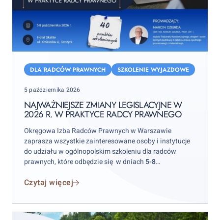
Najważniejsze
zmiany
DLA RADCÓW PRAWNYCH
SZKOLENIE WYJAZDOWE
legislacyjne
Posted
5 października 2026
w
on
2026
NAJWAŻNIEJSZE ZMIANY LEGISLACYJNE W
2026 R. W PRAKTYCE RADCY PRAWNEGO
r.
w
Okręgowa Izba Radców Prawnych w Warszawie
praktyce
zaprasza wszystkie zainteresowane osoby i instytucje
radcy
do udziału w ogólnopolskim szkoleniu dla radców
prawnych, które odbędzie się w dniach
5-8
prawnego
października 2026 r.
w hotelu „Skalite” w Szczyrku.
Czytaj więcej