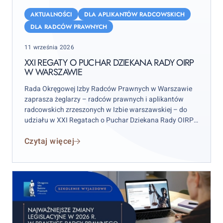
XXI
Regaty
AKTUALNOŚCI
DLA APLIKANTÓW RADCOWSKICH
o
DLA RADCÓW PRAWNYCH
Puchar
Posted
11 września 2026
Dziekana
on
Rady
XXI REGATY O PUCHAR DZIEKANA RADY OIRP
W WARSZAWIE
OIRP
w
Rada Okręgowej Izby Radców Prawnych w Warszawie
Warszawie
zaprasza żeglarzy – radców prawnych i aplikantów
radcowskich zrzeszonych w Izbie warszawskiej – do
udziału w XXI Regatach o Puchar Dziekana Rady OIRP
w Warszawie. Zawody odbędą się w weekend 12–13
Czytaj więcej
września 2026 r. (sobota–niedziela), przy czym
wydarzenie rozpocznie się już w piątek 11 września.