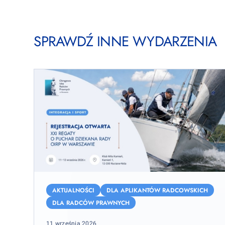
SPRAWDŹ INNE WYDARZENIA
XXI
Regaty
AKTUALNOŚCI
DLA APLIKANTÓW RADCOWSKICH
o
DLA RADCÓW PRAWNYCH
Puchar
Posted
11 września 2026