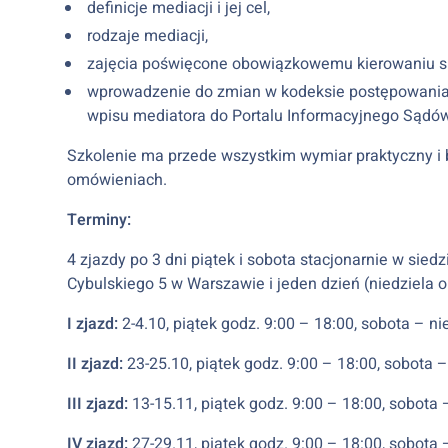
definicje mediacji i jej cel,
rodzaje mediacji,
zajęcia poświęcone obowiązkowemu kierowaniu s
wprowadzenie do zmian w kodeksie postępowania c
wpisu mediatora do Portalu Informacyjnego Sądów
Szkolenie ma przede wszystkim wymiar praktyczny i b
omówieniach.
Terminy:
4 zjazdy po 3 dni piątek i sobota stacjonarnie w sied
Cybulskiego 5 w Warszawie i jeden dzień (niedziela on
I zjazd:
2-4.10, piątek godz. 9:00 – 18:00, sobota – ni
II zjazd:
23-25.10, piątek godz. 9:00 – 18:00, sobota –
III zjazd:
13-15.11, piątek godz. 9:00 – 18:00, sobota 
IV zjazd:
27-29.11, piątek godz. 9:00 – 18:00, sobota 