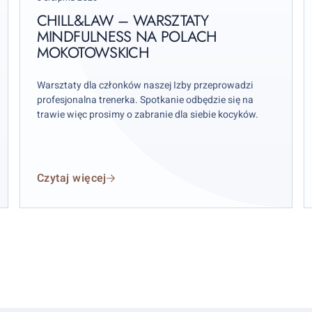
na
2
on
Polach
r.
CHILL&LAW – WARSZTATY
Mokotowskich
MINDFULNESS NA POLACH
MOKOTOWSKICH
p
r
p
Warsztaty dla członków naszej Izby przeprowadzi
profesjonalna trenerka. Spotkanie odbędzie się na
trawie więc prosimy o zabranie dla siebie kocyków.
Czytaj więcej