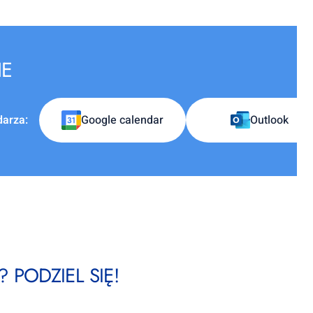
IE
darza:
Google calendar
Outlook
 PODZIEL SIĘ!