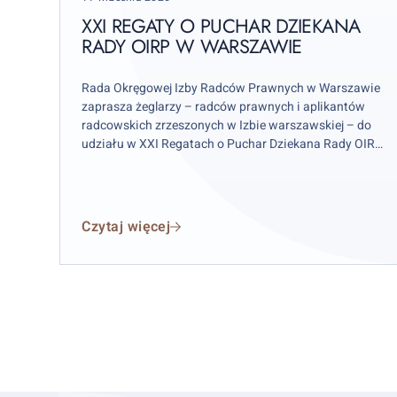
Dziekana
on
Rady
XXI REGATY O PUCHAR DZIEKANA
OIRP
RADY OIRP W WARSZAWIE
w
Warszawie
Rada Okręgowej Izby Radców Prawnych w Warszawie
zaprasza żeglarzy – radców prawnych i aplikantów
radcowskich zrzeszonych w Izbie warszawskiej – do
udziału w XXI Regatach o Puchar Dziekana Rady OIRP
w Warszawie. Zawody odbędą się w weekend 12–13
września 2026 r. (sobota–niedziela), przy czym
wydarzenie rozpocznie się już w piątek 11 września.
Czytaj więcej