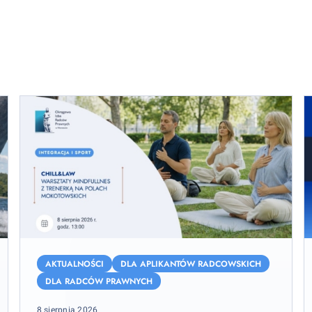
Chill&Law
N
–
z
AKTUALNOŚCI
DLA APLIKANTÓW RADCOWSKICH
warsztaty
l
DLA RADCÓW PRAWNYCH
mindfulness
Posted
8 sierpnia 2026