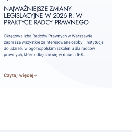
026
on
NAJWAŻNIEJSZE ZMIANY
w
LEGISLACYJNE W 2026 R. W
PRAKTYCE RADCY PRAWNEGO
raktyce
adcy
rawnego
Okręgowa Izba Radców Prawnych w Warszawie
zaprasza wszystkie zainteresowane osoby i instytucje
do udziału w ogólnopolskim szkoleniu dla radców
prawnych, które odbędzie się w dniach
5-8
października 2026 r.
w hotelu „Skalite” w Szczyrku.
Czytaj więcej