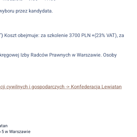
wyboru przez kandydata.
T)
Koszt obejmuje: za szkolenie 3700 PLN +(23% VAT), za
 Okręgowej Izby Radców Prawnych w Warszawie. Osoby
cji cywilnych i gospodarczych -> Konfederacja Lewiatan
atan
o 5 w Warszawie