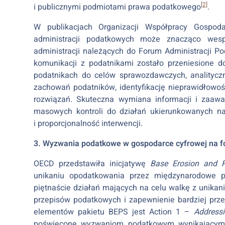
[2]
i publicznymi podmiotami prawa podatkowego
.
W publikacjach Organizacji Współpracy Gospoda
administracji podatkowych może znacząco wes
administracji należących do Forum Administracji 
komunikacji z podatnikami zostało przeniesione d
podatnikach do celów sprawozdawczych, analityczn
zachowań podatników, identyfikację nieprawidłowoś
rozwiązań. Skuteczna wymiana informacji i zaawa
masowych kontroli do działań ukierunkowanych na
i proporcjonalność interwencji.
3. Wyzwania podatkowe w gospodarce cyfrowej na
OECD przedstawiła inicjatywę
Base Erosion and Pr
unikaniu opodatkowania przez międzynarodowe pr
piętnaście działań mających na celu walkę z unik
przepisów podatkowych i zapewnienie bardziej prz
elementów pakietu BEPS jest Action 1 –
Address
poświęcone wyzwaniom podatkowym wynikającym z