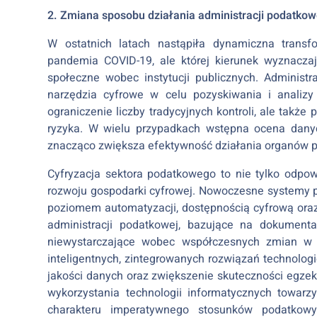
2. Zmiana sposobu działania administracji podatkow
W ostatnich latach nastąpiła dynamiczna transfo
pandemia COVID-19, ale której kierunek wyznacza
społeczne wobec instytucji publicznych. Administr
narzędzia cyfrowe w celu pozyskiwania i analizy
ograniczenie liczby tradycyjnych kontroli, ale także
ryzyka. W wielu przypadkach wstępna ocena danyc
znacząco zwiększa efektywność działania organów 
Cyfryzacja sektora podatkowego to nie tylko odpow
rozwoju gospodarki cyfrowej. Nowoczesne systemy 
poziomem automatyzacji, dostępnością cyfrową oraz
administracji podatkowej, bazujące na dokumenta
niewystarczające wobec współczesnych zmian w za
inteligentnych, zintegrowanych rozwiązań technolog
jakości danych oraz zwiększenie skuteczności eg
wykorzystania technologii informatycznych towarz
charakteru imperatywnego stosunków podatkow