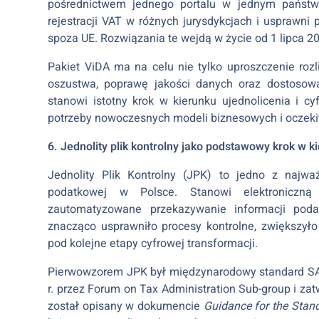
pośrednictwem jednego portalu w jednym państwi
rejestracji VAT w różnych jurysdykcjach i usprawn
spoza UE. Rozwiązania te wejdą w życie od 1 lipca 20
Pakiet ViDA ma na celu nie tylko uproszczenie roz
oszustwa, poprawę jakości danych oraz dostosowa
stanowi istotny krok w kierunku ujednolicenia i c
potrzeby nowoczesnych modeli biznesowych i oczek
6. Jednolity plik kontrolny jako podstawowy krok w kie
Jednolity Plik Kontrolny (JPK) to jedno z najważ
podatkowej w Polsce. Stanowi elektroniczną
zautomatyzowane przekazywanie informacji po
znacząco usprawniło procesy kontrolne, zwiększyło
pod kolejne etapy cyfrowej transformacji.
Pierwowzorem JPK był międzynarodowy standard SA
r. przez Forum on Tax Administration Sub-group i za
został opisany w dokumencie
Guidance for the Stand