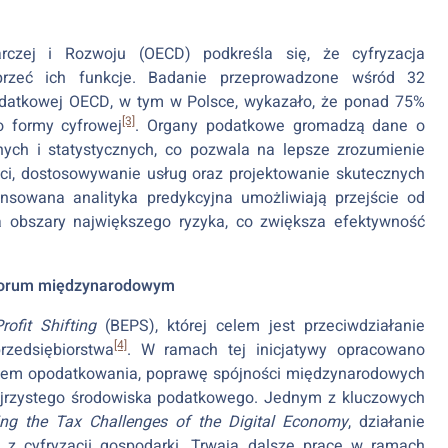
rczej i Rozwoju (OECD) podkreśla się, że cyfryzacja
przeć ich funkcje. Badanie przeprowadzone wśród 32
Podatkowej OECD, w tym w Polsce, wykazało, że ponad 75%
[3]
o formy cyfrowej
. Organy podatkowe gromadzą dane o
ych i statystycznych, co pozwala na lepsze zrozumienie
ci, dostosowywanie usług oraz projektowanie skutecznych
nsowana analityka predykcyjna umożliwiają przejście od
 obszary największego ryzyka, co zwiększa efektywność
 forum międzynarodowym
ofit Shifting
(BEPS), której celem jest przeciwdziałanie
[4]
zedsiębiorstwa
. W ramach tej inicjatywy opracowano
aniem opodatkowania, poprawę spójności międzynarodowych
ejrzystego środowiska podatkowego. Jednym z kluczowych
ing the Tax Challenges of the Digital Economy
, działanie
 cyfryzacji gospodarki. Trwają dalsze prace w ramach