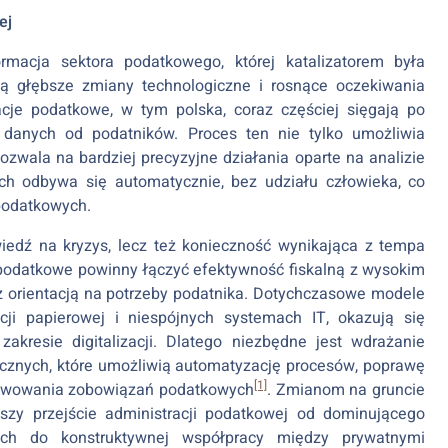
ej
rmacja sektora podatkowego, której katalizatorem była
ją głębsze zmiany technologiczne i rosnące oczekiwania
acje podatkowe, w tym polska, coraz częściej sięgają po
 danych od podatników. Proces ten nie tylko umożliwia
 pozwala na bardziej precyzyjne działania oparte na analizie
h odbywa się automatycznie, bez udziału człowieka, co
podatkowych.
iedź na kryzys, lecz też konieczność wynikająca z tempa
podatkowe powinny łączyć efektywność fiskalną z wysokim
 orientacją na potrzeby podatnika. Dotychczasowe modele
cji papierowej i niespójnych systemach IT, okazują się
kresie digitalizacji. Dlatego niezbędne jest wdrażanie
icznych, które umożliwią automatyzację procesów, poprawę
[1]
zekwowania zobowiązań podatkowych
. Zmianom na gruncie
yszy przejście administracji podatkowej od dominującego
ych do konstruktywnej współpracy między prywatnymi