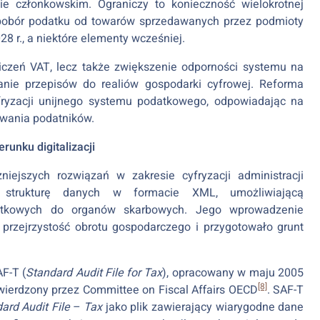
e członkowskim. Ograniczy to konieczność wielokrotnej
i pobór podatku od towarów sprzedawanych przez podmioty
28 r., a niektóre elementy wcześniej.
liczeń VAT, lecz także zwiększenie odporności systemu na
nie przepisów do realiów gospodarki cyfrowej. Reforma
yfryzacji unijnego systemu podatkowego, odpowiadając na
iwania podatników.
runku digitalizacji
niejszych rozwiązań w zakresie cyfryzacji administracji
 strukturę danych w formacie XML, umożliwiającą
datkowych do organów skarbowych. Jego wprowadzenie
 przejrzystość obrotu gospodarczego i przygotowało grunt
F-T (
Standard Audit File for Tax
), opracowany w maju 2005
[8]
twierdzony przez Committee on Fiscal Affairs OECD
. SAF-T
ard Audit File – Tax
jako plik zawierający wiarygodne dane