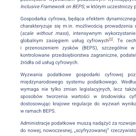
Inclusive Framework on BEPS
, w którym uczestniczy 
Gospodarka cyfrowa, będąca efektem dynamicznego 
charakteryzuje się m.in. możliwością prowadzenia 
(
scale without mass
), intensywnym wykorzystani
[5]
globalnym zasięgiem usług cyfrowych
. Te cech
i przenoszeniem zysków (BEPS), szczególnie w 
kontrolowane przedsiębiorstwa zagraniczne, podate
źródła od usług cyfrowych.
Wyzwania podatkowe gospodarki cyfrowej poz
międzynarodowego systemu podatkowego. Według
wymaga nie tylko zmian legislacyjnych, lecz także
sposobów tworzenia wartości w środowisku cyf
dostosowując krajowe regulacje do wyzwań wynikaj
w ramach BEPS.
Administracje podatkowe muszą nadążyć za rozwojem 
do nowej, nowoczesnej, „scyfryzowanej” rzeczywistoś