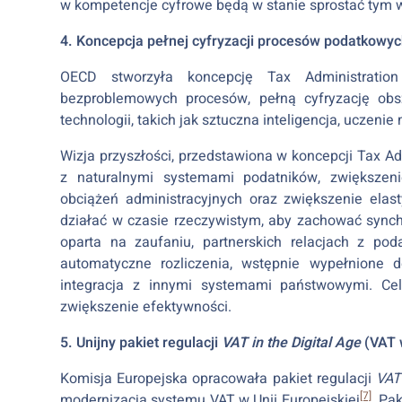
w kompetencje cyfrowe będą w stanie sprostać tym
4. Koncepcja pełnej cyfryzacji procesów podatkowy
OECD stworzyła koncepcję Tax Administration
bezproblemowych procesów, pełną cyfryzację ob
technologii, takich jak sztuczna inteligencja, uczen
Wizja przyszłości, przedstawiona w koncepcji Tax Ad
z naturalnymi systemami podatników, zwiększenie
obciążeń administracyjnych oraz zwiększenie ela
działać w czasie rzeczywistym, aby zachować sync
oparta na zaufaniu, partnerskich relacjach z pod
automatyczne rozliczenia, wstępnie wypełnione 
integracja z innymi systemami państwowymi. Cel
zwiększenie efektywności.
5. Unijny pakiet regulacji
VAT in the Digital Age
(VAT 
Komisja Europejska opracowała pakiet regulacji
VAT 
[7]
modernizacja systemu VAT w Unii Europejskiej
. Pa