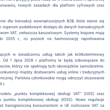
kturowaniu, nowych zasadach dla platform cyfrowych oraz
ie dla transakcji wewnątrzunijnych B2B, które stanie się
ie organom podatkowym dostępu do danych transakcyjnych
stwom VAT, zwłaszcza karuzelowym. Systemy krajowe mają
do 2035 r., co pozwoli na harmonizację raportowania
czących w świadczeniu usług takich jak krótkoterminowy
. Od 1 lipca 2028 r. platformy te będą zobowiązane do
wców, którzy nie spełniają tych obowiązków samodzielnie.
nkurencji między dostawcami usług online i tradycyjnych
ranicznej. Państwa członkowskie mogą odroczyć stosowanie
 r.
u modelu „punktu kompleksowej obsługi VAT” (OSS) oraz
 punktu kompleksowej obsługi (IOSS). Nowe regulacje
aż transgraniczną konsumentom w UE rozliczanie VAT za