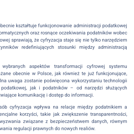
obecnie kształtuje funkcjonowanie administracji podatkowej
informatycznych oraz rosnące oczekiwania podatników wobec
kowej sprawiają, że cyfryzacja staje się nie tylko narzędziem
nników redefiniujących stosunki między administracją
e wybranych aspektów transformacji cyfrowej systemu
ne obecnie w Polsce, jak również te już funkcjonujące,
lna uwaga zostanie poświęcona wykorzystaniu technologii
i podatkowej, jak i podatników – od narzędzi służących
twiające komunikację i dostęp do informacji.
osób cyfryzacja wpływa na relacje między podatnikiem a
jalne korzyści, takie jak zwiększenie transparentności,
 i wyzwania związane z bezpieczeństwem danych, równym
wania regulacji prawnych do nowych realiów.