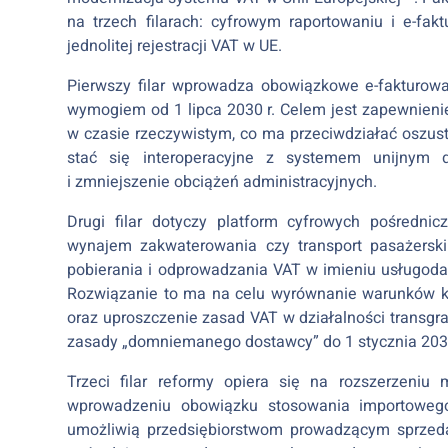
na trzech filarach: cyfrowym raportowaniu i e-fa
jednolitej rejestracji VAT w UE.
Pierwszy filar wprowadza obowiązkowe e-fakturowan
wymogiem od 1 lipca 2030 r. Celem jest zapewnien
w czasie rzeczywistym, co ma przeciwdziałać oszu
stać się interoperacyjne z systemem unijnym 
i zmniejszenie obciążeń administracyjnych.
Drugi filar dotyczy platform cyfrowych pośredni
wynajem zakwaterowania czy transport pasażerski
pobierania i odprowadzania VAT w imieniu usługoda
Rozwiązanie to ma na celu wyrównanie warunków ko
oraz uproszczenie zasad VAT w działalności transg
zasady „domniemanego dostawcy” do 1 stycznia 2030
Trzeci filar reformy opiera się na rozszerzeni
wprowadzeniu obowiązku stosowania importowego
umożliwią przedsiębiorstwom prowadzącym sprzed