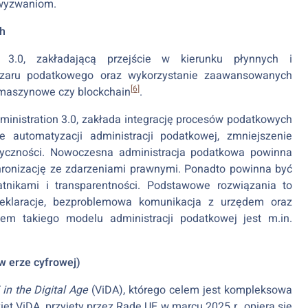
 wyzwaniom.
ch
 3.0, zakładającą przejście w kierunku płynnych i
szaru podatkowego oraz wykorzystanie zaawansowanych
[6]
ie maszynowe czy blockchain
.
ministration 3.0, zakłada integrację procesów podatkowych
 automatyzacji administracji podatkowej, zmniejszenie
styczności. Nowoczesna administracja podatkowa powinna
hronizację ze zdarzeniami prawnymi. Ponadto powinna być
atnikami i transparentności. Podstawowe rozwiązania to
deklaracje, bezproblemowa komunikacja z urzędem oraz
em takiego modelu administracji podatkowej jest m.in.
w erze cyfrowej)
in the Digital Age
(ViDA), którego celem jest kompleksowa
kiet ViDA, przyjęty przez Radę UE w marcu 2025 r., opiera się