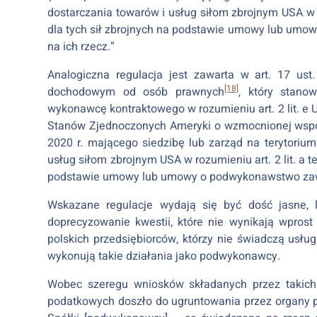
dostarczania towarów i usług siłom zbrojnym USA w r
dla tych sił zbrojnych na podstawie umowy lub umow
na ich rzecz.”
Analogiczna regulacja jest zawarta w art. 17 us
[18]
dochodowym od osób prawnych
, który stano
wykonawcę kontraktowego w rozumieniu art. 2 lit. 
Stanów Zjednoczonych Ameryki o wzmocnionej współ
2020 r. mającego siedzibę lub zarząd na terytorium 
usług siłom zbrojnym USA w rozumieniu art. 2 lit. a t
podstawie umowy lub umowy o podwykonawstwo zawart
Wskazane regulacje wydają się być dość jasne, 
doprecyzowanie kwestii, które nie wynikają wpros
polskich przedsiębiorców, którzy nie świadczą usłu
wykonują takie działania jako podwykonawcy.
Wobec szeregu wniosków składanych przez takich
podatkowych doszło do ugruntowania przez organy p