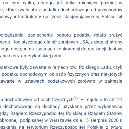
 na tym rynku, dlatego już kilka miesięcy później w
ie, które zwalniało z podatku dochodowego od przychodów
dowy infrastruktury na rzecz stacjonujących w Polsce sił
porządzenia, zaniechanie poboru podatku miało służyć
ego i logistycznego dla sił zbrojnych USA, z drugiej strony
ego dostępu na zasadach konkurencji do realizacji dostaw
y na rzecz amerykańskiej armii.
odatkowe były zawarte w ramach tzw. Polskiego Ładu, czyli
o podatku dochodowym od osób fizycznych oraz niektórych
ą zawarte w ustawach podatkowych zarówno w zakresie
[17]
tku dochodowym od osób fizycznych
– reguluje to art. 21
atku dochodowego są dochody uzyskane przez wykonawcę
iędzy Rządem Rzeczypospolitej Polskiej a Rządem Stanów
ronnej, podpisanej w Warszawie dnia 15 sierpnia 2020 r.
zkania na terytorium Rzeczypospolitej Polskiej z tytułu