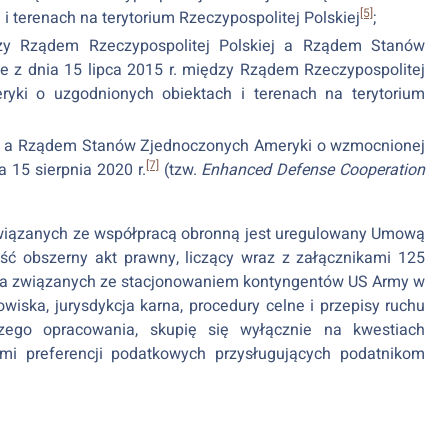
[5]
 terenach na terytorium Rzeczypospolitej Polskiej
;
zy Rządem Rzeczypospolitej Polskiej a Rządem Stanów
 z dnia 15 lipca 2015 r. między Rządem Rzeczypospolitej
ki o uzgodnionych obiektach i terenach na terytorium
j a Rządem Stanów Zjednoczonych Ameryki o wzmocnionej
[7]
 15 sierpnia 2020 r.
(tzw.
Enhanced Defense Cooperation
 związanych ze współpracą obronną jest uregulowany Umową
ość obszerny akt prawny, liczący wraz z załącznikami 125
rawa związanych ze stacjonowaniem kontyngentów US Army w
owiska, jurysdykcja karna, procedury celne i przepisy ruchu
zego opracowania, skupię się wyłącznie na kwestiach
mi preferencji podatkowych przysługujących podatnikom