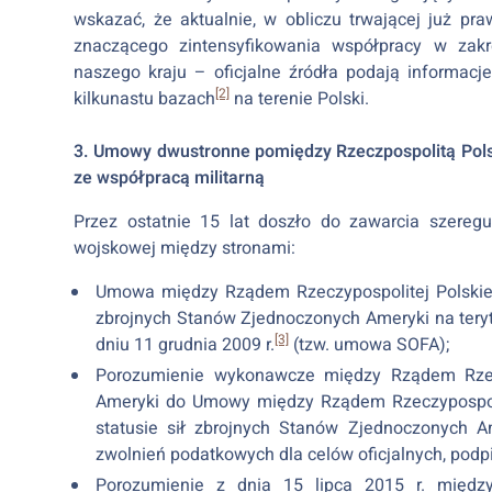
wskazać, że aktualnie, w obliczu trwającej już pra
znaczącego zintensyfikowania współpracy w zakr
naszego kraju – oficjalne źródła podają informacje
[2]
kilkunastu bazach
na terenie Polski.
3. Umowy dwustronne pomiędzy Rzeczpospolitą Pol
ze współpracą militarną
Przez ostatnie 15 lat doszło do zawarcia szere
wojskowej między stronami:
Umowa między Rządem Rzeczypospolitej Polskie
zbrojnych Stanów Zjednoczonych Ameryki na tery
[3]
dniu 11 grudnia 2009 r.
(tzw. umowa SOFA);
Porozumienie wykonawcze między Rządem Rzec
Ameryki do Umowy między Rządem Rzeczypospoli
statusie sił zbrojnych Stanów Zjednoczonych Am
zwolnień podatkowych dla celów oficjalnych, podp
Porozumienie z dnia 15 lipca 2015 r. międz