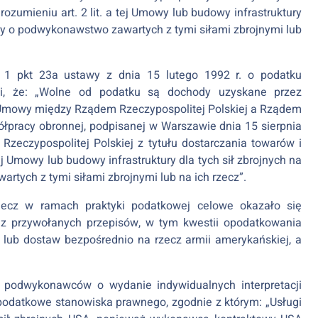
ozumieniu art. 2 lit. a tej Umowy lub budowy infrastruktury
y o podwykonawstwo zawartych z tymi siłami zbrojnymi lub
t. 1 pkt 23a ustawy z dnia 15 lutego 1992 r. o podatku
wi, że: „Wolne od podatku są dochody uzyskane przez
e Umowy między Rządem Rzeczypospolitej Polskiej a Rządem
pracy obronnej, podpisanej w Warszawie dnia 15 sierpnia
Rzeczypospolitej Polskiej z tytułu dostarczania towarów i
ej Umowy lub budowy infrastruktury dla tych sił zbrojnych na
ych z tymi siłami zbrojnymi lub na ich rzecz”.
lecz w ramach praktyki podatkowej celowe okazało się
t z przywołanych przepisów, w tym kwestii opodatkowania
g lub dostaw bezpośrednio na rzecz armii amerykańskiej, a
 podwykonawców o wydanie indywidualnych interpretacji
odatkowe stanowiska prawnego, zgodnie z którym: „Usługi