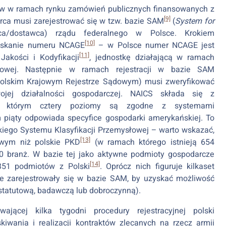
tów w ramach rynku zamówień publicznych finansowanych z
[9]
ca musi zarejestrować się w tzw. bazie SAM
(
System for
ca/dostawca) rządu federalnego w Polsce. Krokiem
[10]
zyskanie numeru NCAGE
– w Polsce numer NCAGE jest
[11]
akości i Kodyfikacji
, jednostkę działającą w ramach
odowej. Następnie w ramach rejestracji w bazie SAM
 w polskim Krajowym Rejestrze Sądowym) musi zweryfikować
j działalności gospodarczej. NAICS składa się z
 w którym cztery poziomy są zgodne z systemami
 piąty odpowiada specyfice gospodarki amerykańskiej. To
kiego Systemu Klasyfikacji Przemysłowej – warto wskazać,
[13]
owym niż polskie PKD
(w ramach którego istnieją 654
0 branż. W bazie tej jako aktywne podmioty gospodarcze
[14]
 351 podmiotów z Polski
. Oprócz nich figuruje kilkaset
e zarejestrowały się w bazie SAM, by uzyskać możliwość
statutową, badawczą lub dobroczynną).
jącej kilka tygodni procedury rejestracyjnej polski
iwania i realizacji kontraktów zlecanych na rzecz armii