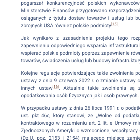
pogarszał konkurencyjność polskich wykonawców
Ministerstwie Finansów przygotowano rozporządzen
osiąganych z tytułu dostaw towarów i usług lub bu
[15]
zbrojnych USA również polskie podmioty
.
Jak wynikało z uzasadnienia projektu tego roz
zapewnieniu odpowiedniego wsparcia infrastrukturaln
wspierać polskie podmioty poprzez zapewnienie równ
towarów, świadczenia usług lub budowy infrastruktur
Kolejne regulacje potwierdzające takie zwolnienia p
ustawy z dnia 9 czerwca 2022 r. o zmianie ustawy 
[16]
innych ustaw
. Aktualnie takie zwolnienia s
opodatkowania osób fizycznych jak i osób prawnych.
W przypadku ustawy z dnia 26 lipca 1991 r. o poda
ust. pkt 46c, który stanowi, że „Wolne od pod
kontraktowego w rozumieniu art. 2 lit. e Umowy m
Zjednoczonych Ameryki o wzmocnionej współpracy ob
(Dz.U. poz. 2153 i 2154) mającego miejsce zamies