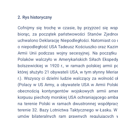
2. Rys historyczny
Cofnijmy się trochę w czasie, by przyjrzeć się wsp
biorąc, za początek państwowości Stanów Zjednoc
uchwalono Deklarację Niepodległości. Natomiast co 
o niepodległość USA Tadeusz Kościuszko oraz Kazimi
Armii Unii podczas wojny secesyjnej. Na początk
Polaków walczyło w Amerykańskich Siłach Ekspedyc
bolszewickiej w 1920 r., w ramach polskiej armii 
której służyło 21 obywateli USA, w tym słynny Meria
r.). Wszyscy ci dzielni ludzie walczący za wolność
(Polacy w US Army, a obywatele USA w Armii Polskie
obecnością kontyngentów wojskowych armii amery
korpusu piechoty morskiej USA ochraniającego amba
na terenie Polski w ramach dwustronnej współprac
terenie 32. Bazy Lotnictwa Taktycznego w Łasku. W 
umów bilateralnych ram prawnych regulujących