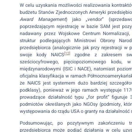
W celu uzyskania możliwości realizowania kontrak
budżetu Stanów Zjednoczonych Ameryki przedsiębior
Award Management
) jako „vendor” (sprzedaw
poprzedzającym rejestrację w bazie SAM jest po
nadawany przez Wojskowe Centrum Normalizacji, J
struktur podlegających Ministrowi Obrony Nar
przedsiębiorca (analogicznie jak przy rejestracji
[12]
swoje kody NAICS
zgodne z zakresem swoje
sześciocyfrowego, pięciopoziomowego kodu,
międzynarodowymi (ISIC i NACE), natomiast poziom
oficjalna klasyfikacja w ramach Północnoamerykańs
że NAICS jest systemem dużo bardziej szczegół
podklasy), ponieważ w jego ramach występuje 117
prowadzące działalność typu „for profit” figuruje
podmiotów określanych jako NGOsy (podmioty, któr
występowania do rządu USA o granty na działalność 
Podsumowując, po pozytywnym zakończeniu trwa
przedsiębiorca może podjąć działania w celu uzysk