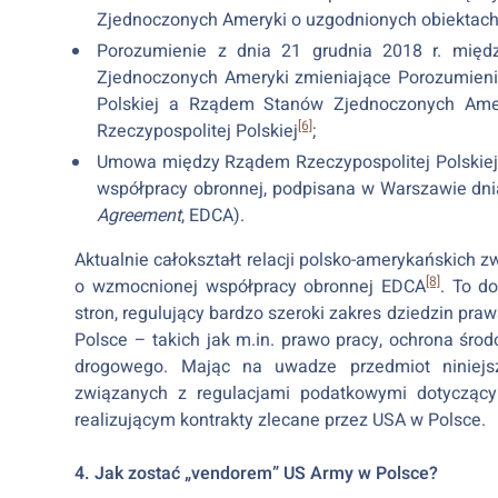
Zjednoczonych Ameryki o uzgodnionych obiektach i
Porozumienie z dnia 21 grudnia 2018 r. międ
Zjednoczonych Ameryki zmieniające Porozumienie
Polskiej a Rządem Stanów Zjednoczonych Amery
[6]
Rzeczypospolitej Polskiej
;
Umowa między Rządem Rzeczypospolitej Polskie
współpracy obronnej, podpisana w Warszawie dnia
Agreement
, EDCA).
Aktualnie całokształt relacji polsko-amerykańskich
[8]
o wzmocnionej współpracy obronnej EDCA
. To d
stron, regulujący bardzo szeroki zakres dziedzin p
Polsce – takich jak m.in. prawo pracy, ochrona środ
drogowego. Mając na uwadze przedmiot niniejs
związanych z regulacjami podatkowymi dotyczący
realizującym kontrakty zlecane przez USA w Polsce.
4. Jak zostać „vendorem” US Army w Polsce?