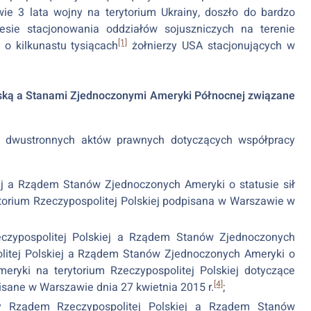
wie 3 lata wojny na terytorium Ukrainy, doszło do bardzo
esie stacjonowania oddziałów sojuszniczych na terenie
[1]
 o kilkunastu tysiącach
żołnierzy USA stacjonujących w
ską a Stanami Zjednoczonymi Ameryki Północnej związane
gu dwustronnych aktów prawnych dotyczących współpracy
j a Rządem Stanów Zjednoczonych Ameryki o statusie sił
torium Rzeczypospolitej Polskiej podpisana w Warszawie w
zypospolitej Polskiej a Rządem Stanów Zjednoczonych
tej Polskiej a Rządem Stanów Zjednoczonych Ameryki o
eryki na terytorium Rzeczypospolitej Polskiej dotyczące
[4]
isane w Warszawie dnia 27 kwietnia 2015 r.
;
y Rządem Rzeczypospolitej Polskiej a Rządem Stanów