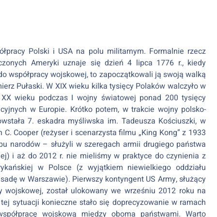
ółpracy Polski i USA na polu militarnym. Formalnie rzecz
zonych Ameryki uznaje się dzień 4 lipca 1776 r., kiedy
do współpracy wojskowej, to zapoczątkowali ją swoją walką
erz Pułaski. W XIX wieku kilka tysięcy Polaków walczyło w
u XX wieku podczas I wojny światowej ponad 200 tysięcy
yjnych w Europie. Krótko potem, w trakcie wojny polsko-
powstała 7. eskadra myśliwska im. Tadeusza Kościuszki, w
n C. Cooper (reżyser i scenarzysta filmu „King Kong” z 1933
 obu narodów – służyli w szeregach armii drugiego państwa
j) i aż do 2012 r. nie mieliśmy w praktyce do czynienia z
kańskiej w Polsce (z wyjątkiem niewielkiego oddziału
sadę w Warszawie). Pierwszy kontyngent US Army, służący
y wojskowej, został ulokowany we wrześniu 2012 roku na
tej sytuacji konieczne stało się doprecyzowanie w ramach
 współpracę wojskową między oboma państwami. Warto