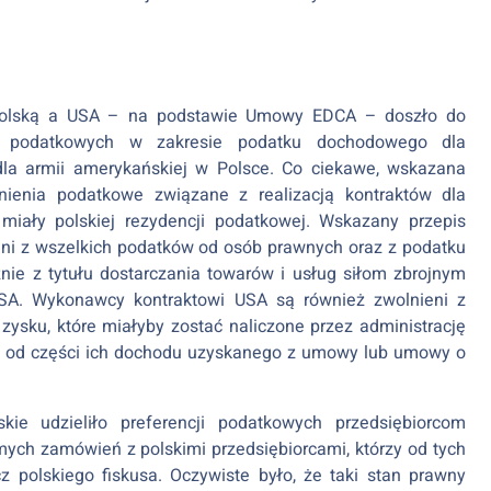
Polską a USA – na podstawie Umowy EDCA – doszło do
cji podatkowych w zakresie podatku dochodowego dla
 dla armii amerykańskiej w Polsce. Co ciekawe, wskazana
ienia podatkowe związane z realizacją kontraktów dla
 miały polskiej rezydencji podatkowej. Wskazany przepis
ni z wszelkich podatków od osób prawnych oraz z podatku
nie z tytułu dostarczania towarów i usług siłom zbrojnym
 USA. Wykonawcy kontraktowi USA są również zwolnieni z
sku, które miałyby zostać naliczone przez administrację
j od części ich dochodu uzyskanego z umowy lub umowy o
kie udzieliło preferencji podatkowych przedsiębiorcom
mych zamówień z polskimi przedsiębiorcami, którzy od tych
 polskiego fiskusa. Oczywiste było, że taki stan prawny