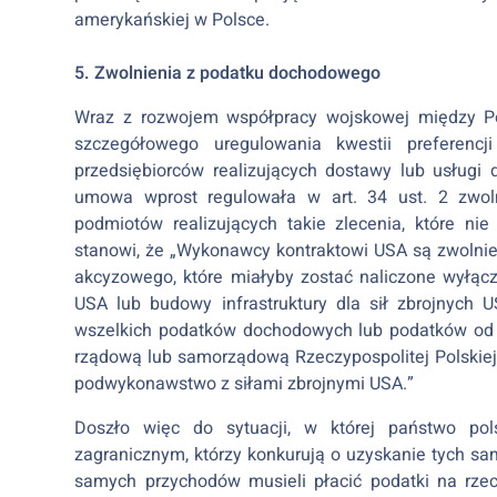
amerykańskiej w Polsce.
5. Zwolnienia z podatku dochodowego
Wraz z rozwojem współpracy wojskowej między 
szczegółowego uregulowania kwestii preferen
przedsiębiorców realizujących dostawy lub usługi
umowa wprost regulowała w art. 34 ust. 2 zwoln
podmiotów realizujących takie zlecenia, które nie
stanowi, że „Wykonawcy kontraktowi USA są zwolnie
akcyzowego, które miałyby zostać naliczone wyłącz
USA lub budowy infrastruktury dla sił zbrojnych
wszelkich podatków dochodowych lub podatków od zy
rządową lub samorządową Rzeczypospolitej Polskie
podwykonawstwo z siłami zbrojnymi USA.”
Doszło więc do sytuacji, w której państwo pols
zagranicznym, którzy konkurują o uzyskanie tych sa
samych przychodów musieli płacić podatki na rzecz