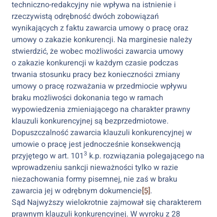
techniczno-redakcyjny nie wpływa na istnienie i
rzeczywistą odrębność dwóch zobowiązań
wynikających z faktu zawarcia umowy o pracę oraz
umowy o zakazie konkurencji. Na marginesie należy
stwierdzić, że wobec możliwości zawarcia umowy
o zakazie konkurencji w każdym czasie podczas
trwania stosunku pracy bez konieczności zmiany
umowy o pracę rozważania w przedmiocie wpływu
braku możliwości dokonania tego w ramach
wypowiedzenia zmieniającego na charakter prawny
klauzuli konkurencyjnej są bezprzedmiotowe.
Dopuszczalność zawarcia klauzuli konkurencyjnej w
umowie o pracę jest jednocześnie konsekwencją
3
przyjętego w art. 101
k.p. rozwiązania polegającego na
wprowadzeniu sankcji nieważności tylko w razie
niezachowania formy pisemnej, nie zaś w braku
zawarcia jej w odrębnym dokumencie
[5]
.
Sąd Najwyższy wielokrotnie zajmował się charakterem
prawnym klauzuli konkurencyjnej. W wyroku z 28