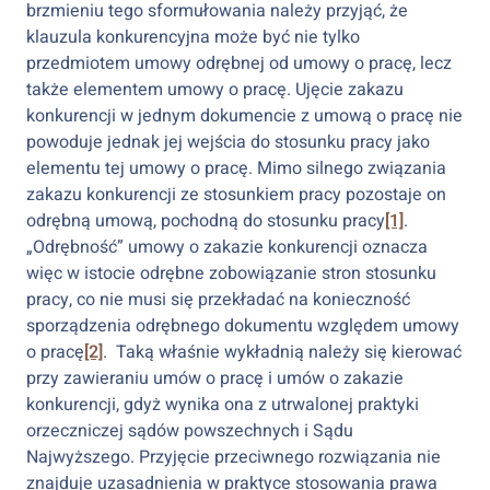
brzmieniu tego sformułowania należy przyjąć, że
klauzula konkurencyjna może być nie tylko
przedmiotem umowy odrębnej od umowy o pracę, lecz
także elementem umowy o pracę. Ujęcie zakazu
konkurencji w jednym dokumencie z umową o pracę nie
powoduje jednak jej wejścia do stosunku pracy jako
elementu tej umowy o pracę. Mimo silnego związania
zakazu konkurencji ze stosunkiem pracy pozostaje on
odrębną umową, pochodną do stosunku pracy
[1]
.
„Odrębność” umowy o zakazie konkurencji oznacza
więc w istocie odrębne zobowiązanie stron stosunku
pracy, co nie musi się przekładać na konieczność
sporządzenia odrębnego dokumentu względem umowy
o pracę
[2]
. Taką właśnie wykładnią należy się kierować
przy zawieraniu umów o pracę i umów o zakazie
konkurencji, gdyż wynika ona z utrwalonej praktyki
orzeczniczej sądów powszechnych i Sądu
Najwyższego. Przyjęcie przeciwnego rozwiązania nie
znajduje uzasadnienia w praktyce stosowania prawa