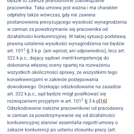
będzie to zawsze jednostronne zobowiązanie
pracownika. Taka umowa jest ważna i ma charakter
odpłatny także wówczas, gdy nie zawiera
postanowienia precyzującego wysokość wynagrodzenia
w zamian za powstrzymanie się pracownika od
działalności konkurencyjnej. W takiej sytuacji podstawą
prawną ustalenia wysokości wynagrodzenia nie będzie
2
art. 101
§ 3 k.p. (ani wprost, ani odpowiednio), lecz art.
322 k.p.c., dający sądowi
meriti
kompetencję do
dokonania własnej oceny opartej na rozważeniu
wszystkich okoliczności sprawy, ze wszystkimi tego
konsekwencjami w zakresie postępowania
dowodowego. Orzekając odszkodowanie na zasadzie
art. 322 k.p.c., sąd będzie mógł posiłkować się
2
rozwiązaniem przyjętym w art. 101
§ 3 k.p
[16]
.
Odszkodowanie należne pracownikowi od pracodawcy
w zamian za powstrzymywanie się od działalności
konkurencyjnej stanowi
essentialia negotti
umowy o
zakazie konkurencji po ustaniu stosunku pracy (art.