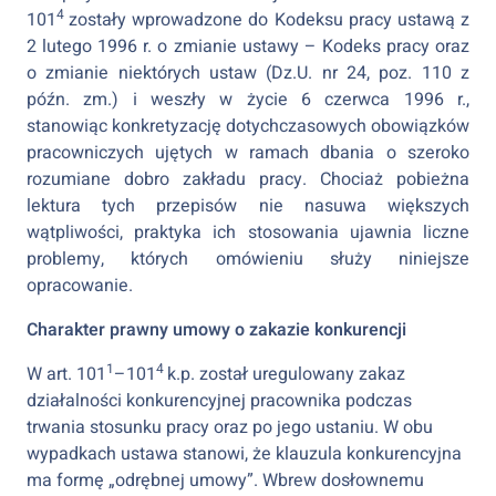
4
101
zostały wprowadzone do Kodeksu pracy ustawą z
2 lutego 1996 r. o zmianie ustawy – Kodeks pracy oraz
o zmianie niektórych ustaw (Dz.U. nr 24, poz. 110 z
późn. zm.) i weszły w życie 6 czerwca 1996 r.,
stanowiąc konkretyzację dotychczasowych obowiązków
pracowniczych ujętych w ramach dbania o szeroko
rozumiane dobro zakładu pracy. Chociaż pobieżna
lektura tych przepisów nie nasuwa większych
wątpliwości, praktyka ich stosowania ujawnia liczne
problemy, których omówieniu służy niniejsze
opracowanie.
Charakter prawny umowy o zakazie konkurencji
1
4
W art. 101
–101
k.p. został uregulowany zakaz
działalności konkurencyjnej pracownika podczas
trwania stosunku pracy oraz po jego ustaniu. W obu
wypadkach ustawa stanowi, że klauzula konkurencyjna
ma formę „odrębnej umowy”. Wbrew dosłownemu