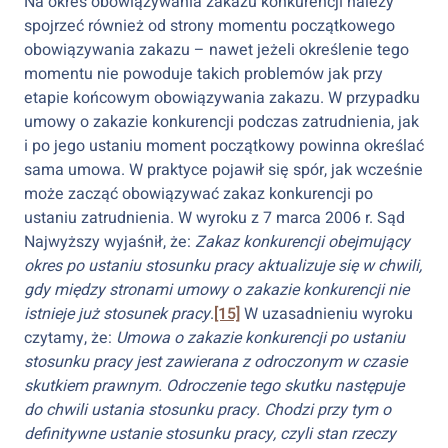
Na okres obowiązywania zakazu konkurencji należy
spojrzeć również od strony momentu początkowego
obowiązywania zakazu – nawet jeżeli określenie tego
momentu nie powoduje takich problemów jak przy
etapie końcowym obowiązywania zakazu. W przypadku
umowy o zakazie konkurencji podczas zatrudnienia, jak
i po jego ustaniu moment początkowy powinna określać
sama umowa. W praktyce pojawił się spór, jak wcześnie
może zacząć obowiązywać zakaz konkurencji po
ustaniu zatrudnienia. W wyroku z 7 marca 2006 r. Sąd
Najwyższy wyjaśnił, że:
Zakaz konkurencji obejmujący
okres po ustaniu stosunku pracy aktualizuje się w chwili,
gdy między stronami umowy o zakazie konkurencji nie
istnieje już stosunek pracy
.
[15]
W uzasadnieniu wyroku
czytamy, że:
Umowa o zakazie konkurencji po ustaniu
stosunku pracy jest zawierana z odroczonym w czasie
skutkiem prawnym. Odroczenie tego skutku następuje
do chwili ustania stosunku pracy. Chodzi przy tym o
definitywne ustanie stosunku pracy, czyli stan rzeczy