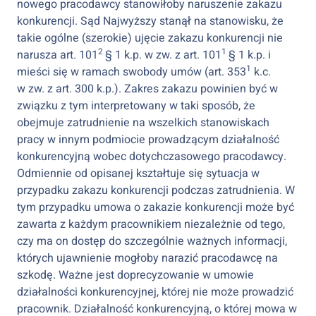
nowego pracodawcy stanowiłoby naruszenie zakazu
konkurencji. Sąd Najwyższy stanął na stanowisku, że
takie ogólne (szerokie) ujęcie zakazu konkurencji nie
2
1
narusza art. 101
§ 1 k.p. w zw. z art. 101
§ 1 k.p. i
1
mieści się w ramach swobody umów (art. 353
k.c.
w zw. z art. 300 k.p.). Zakres zakazu powinien być w
związku z tym interpretowany w taki sposób, że
obejmuje zatrudnienie na wszelkich stanowiskach
pracy w innym podmiocie prowadzącym działalność
konkurencyjną wobec dotychczasowego pracodawcy.
Odmiennie od opisanej kształtuje się sytuacja w
przypadku zakazu konkurencji podczas zatrudnienia. W
tym przypadku umowa o zakazie konkurencji może być
zawarta z każdym pracownikiem niezależnie od tego,
czy ma on dostęp do szczególnie ważnych informacji,
których ujawnienie mogłoby narazić pracodawcę na
szkodę. Ważne jest doprecyzowanie w umowie
działalności konkurencyjnej, której nie może prowadzić
pracownik. Działalność konkurencyjną, o której mowa w