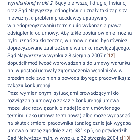
wymienionej w pkt 2
. Sądy pierwszej i drugiej instancji
oraz Sąd Najwyższy jednogłośnie uznały taki zapis za
nieważny, a problem pracodawcy upatrywały
w niedoprecyzowaniu terminu do wykonania prawa
odstąpienia od umowy. Aby takie postanowienie można
było uznać za skuteczne, w umowie musi być również
doprecyzowane zastrzeżenie warunku rozwiązującego.
Sąd Najwyższy w wyroku z 8 sierpnia 2007 r.
[12]
dopuścił możliwość wprowadzenia do umowy warunku
np. w postaci uchwały zgromadzenia wspólników w
przedmiocie zwolnienia powoda (byłego pracownika) z
zakazu konkurencji.
Poza wymienionymi sytuacjami prowadzącymi do
rozwiązania umowy o zakazie konkurencji umowa
może ulec rozwiązaniu z nadejściem umówionego
terminu (jako umowa terminowa) albo może wygasnąć
na skutek śmierci pracownika (analogicznie jak wygasa
1
umowa o pracę zgodnie z art. 63
k.p.), co potwierdził
Sąd Najwyższy m.in. w wyroku z 22 stycznia 2004 r.
[13]