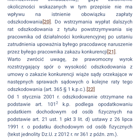
okoliczności wskazanych w tym przepisie nie ma
wpływu na istnienie obowiązku zapłaty
odszkodowania
[20]
. Do wstrzymania wypłat dalszych
rat odszkodowania z tytułu powstrzymywania się
pracownika od działalności konkurencyjnej po ustaniu
zatrudnienia upoważnia byłego pracodawcę naruszenie
przez byłego pracownika zakazu konkurencji
[21]
.
Warto zwrócić uwagę, że prawomocny wyrok
rozstrzygający spór o wysokość odszkodowania z
umowy o zakazie konkurencji wiąże sądy orzekające w
następnych sprawach sądowych o kolejne raty tego
odszkodowania (art. 365 § 1 k.p.c.).
[22]
Od 1 stycznia 2001 r. odszkodowanie otrzymane na
2
podstawie art. 101
k.p. podlega opodatkowaniu
podatkiem dochodowym od osób fizycznych na
podstawie art. 21 ust. 1 pkt 3 lit. d) ustawy z 26 lipca
1991 r. o podatku dochodowym od osób fizycznych
(tekst jednolity Dz.U. z 2012 r. nr 361 z późn. zm.).