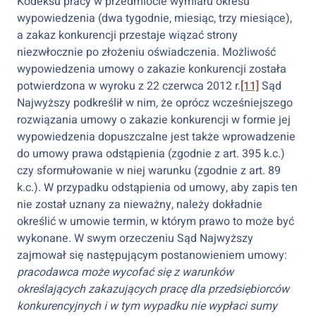
Kodeksu pracy w przedmiocie wymiaru okresu
wypowiedzenia (dwa tygodnie, miesiąc, trzy miesiące),
a zakaz konkurencji przestaje wiązać strony
niezwłocznie po złożeniu oświadczenia. Możliwość
wypowiedzenia umowy o zakazie konkurencji została
potwierdzona w wyroku z 22 czerwca 2012 r.
[11]
Sąd
Najwyższy podkreślił w nim, że oprócz wcześniejszego
rozwiązania umowy o zakazie konkurencji w formie jej
wypowiedzenia dopuszczalne jest także wprowadzenie
do umowy prawa odstąpienia (zgodnie z art. 395 k.c.)
czy sformułowanie w niej warunku (zgodnie z art. 89
k.c.). W przypadku odstąpienia od umowy, aby zapis ten
nie został uznany za nieważny, należy dokładnie
określić w umowie termin, w którym prawo to może być
wykonane. W swym orzeczeniu Sąd Najwyższy
zajmował się następującym postanowieniem umowy:
pracodawca może wycofać się z warunków
określających zakazujących pracę dla przedsiębiorców
konkurencyjnych i w tym wypadku nie wypłaci sumy