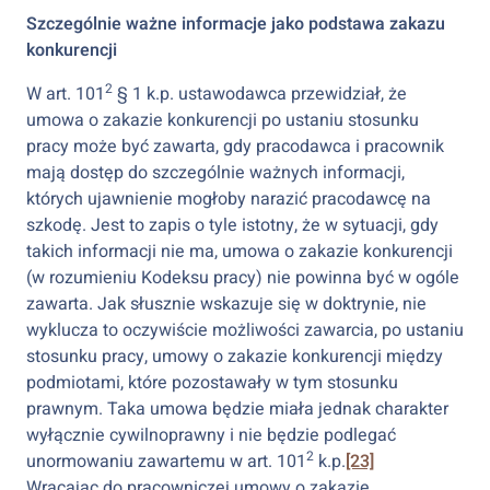
Szczególnie ważne informacje jako podstawa zakazu
konkurencji
2
W art. 101
§ 1 k.p. ustawodawca przewidział, że
umowa o zakazie konkurencji po ustaniu stosunku
pracy może być zawarta, gdy pracodawca i pracownik
mają dostęp do szczególnie ważnych informacji,
których ujawnienie mogłoby narazić pracodawcę na
szkodę. Jest to zapis o tyle istotny, że w sytuacji, gdy
takich informacji nie ma, umowa o zakazie konkurencji
(w rozumieniu Kodeksu pracy) nie powinna być w ogóle
zawarta. Jak słusznie wskazuje się w doktrynie, nie
wyklucza to oczywiście możliwości zawarcia, po ustaniu
stosunku pracy, umowy o zakazie konkurencji między
podmiotami, które pozostawały w tym stosunku
prawnym. Taka umowa będzie miała jednak charakter
wyłącznie cywilnoprawny i nie będzie podlegać
2
unormowaniu zawartemu w art. 101
k.p.
[23]
Wracając do pracowniczej umowy o zakazie