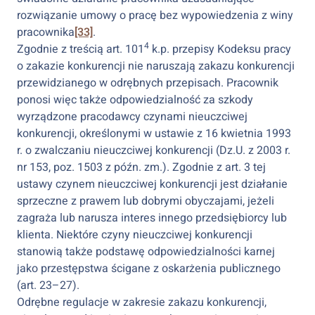
rozwiązanie umowy o pracę bez wypowiedzenia z winy
pracownika
[33]
.
4
Zgodnie z treścią art. 101
k.p. przepisy Kodeksu pracy
o zakazie konkurencji nie naruszają zakazu konkurencji
przewidzianego w odrębnych przepisach. Pracownik
ponosi więc także odpowiedzialność za szkody
wyrządzone pracodawcy czynami nieuczciwej
konkurencji, określonymi w ustawie z 16 kwietnia 1993
r. o zwalczaniu nieuczciwej konkurencji (Dz.U. z 2003 r.
nr 153, poz. 1503 z późn. zm.). Zgodnie z art. 3 tej
ustawy czynem nieuczciwej konkurencji jest działanie
sprzeczne z prawem lub dobrymi obyczajami, jeżeli
zagraża lub narusza interes innego przedsiębiorcy lub
klienta. Niektóre czyny nieuczciwej konkurencji
stanowią także podstawę odpowiedzialności karnej
jako przestępstwa ścigane z oskarżenia publicznego
(art. 23–27).
Odrębne regulacje w zakresie zakazu konkurencji,