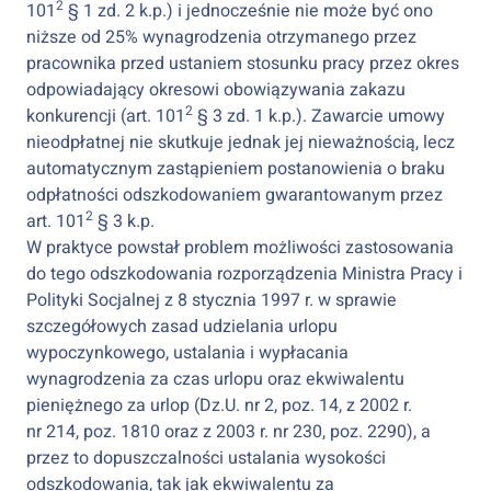
2
101
§ 1 zd. 2 k.p.) i jednocześnie nie może być ono
niższe od 25% wynagrodzenia otrzymanego przez
pracownika przed ustaniem stosunku pracy przez okres
odpowiadający okresowi obowiązywania zakazu
2
konkurencji (art. 101
§ 3 zd. 1 k.p.). Zawarcie umowy
nieodpłatnej nie skutkuje jednak jej nieważnością, lecz
automatycznym zastąpieniem postanowienia o braku
odpłatności odszkodowaniem gwarantowanym przez
2
art. 101
§ 3 k.p.
W praktyce powstał problem możliwości zastosowania
do tego odszkodowania rozporządzenia Ministra Pracy i
Polityki Socjalnej z 8 stycznia 1997 r. w sprawie
szczegółowych zasad udzielania urlopu
wypoczynkowego, ustalania i wypłacania
wynagrodzenia za czas urlopu oraz ekwiwalentu
pieniężnego za urlop (Dz.U. nr 2, poz. 14, z 2002 r.
nr 214, poz. 1810 oraz z 2003 r. nr 230, poz. 2290), a
przez to dopuszczalności ustalania wysokości
odszkodowania, tak jak ekwiwalentu za