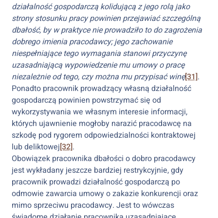
działalność gospodarczą kolidującą z jego rolą jako
strony stosunku pracy powinien przejawiać szczególną
dbałość, by w praktyce nie prowadziło to do zagrożenia
dobrego imienia pracodawcy; jego zachowanie
niespełniające tego wymagania stanowi przyczynę
uzasadniającą wypowiedzenie mu umowy o pracę
niezależnie od tego, czy można mu przypisać winę
[31]
.
Ponadto pracownik prowadzący własną działalność
gospodarczą powinien powstrzymać się od
wykorzystywania we własnym interesie informacji,
których ujawnienie mogłoby narazić pracodawcę na
szkodę pod rygorem odpowiedzialności kontraktowej
lub deliktowej
[32]
.
Obowiązek pracownika dbałości o dobro pracodawcy
jest wykładany jeszcze bardziej restrykcyjnie, gdy
pracownik prowadzi działalność gospodarczą po
odmowie zawarcia umowy o zakazie konkurencji oraz
mimo sprzeciwu pracodawcy. Jest to wówczas
świadome działanie pracownika uzasadniające