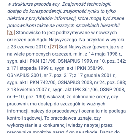
w strukturze pracodawcy. Znajomość technologii,
dostęp do korespondencji, znajomość rynku to tylko
niektóre z przykładów informacji, które mogą być znane
pracownikom także na niższych szczeblach hierarchii
.
[26]
Stanowisko to jest podtrzymywane w nowszych
orzeczeniach Sądu Najwyższego. Na przykład w wyroku
z 23 czerwca 2010 r.
[27]
Sąd Najwyższy (powołując się
na wiele pomocnych orzeczeń, m.in. z 14 maja 1998 r.,
sygn. akt I PKN 121/98, OSNAPiUS 1999, nr 10, poz. 342;
z 17 listopada 1999 r., sygn. akt I PKN 358/99,
OSNAPiUS 2001, nr 7, poz. 217; z 17 grudnia 2001 r.,
sygn. akt I PKN 742/00, OSNAPiUS 2003, nr 24, poz. 588;
z 18 kwietnia 2007 r., sygn. akt I PK 361/06, OSNP 2008,
nr 9–10, poz. 130) wskazał, że dokonanie oceny, czy
pracownik ma dostęp do szczególnie ważnych
informacji, należy do pracodawcy i ocena ta nie podlega
kontroli sądowej. To pracodawca uznaje, czy
wykorzystanie u konkurencji wiedzy nabytej przez
pracownika mogłoby narazić go na szkodę. Dążąc do