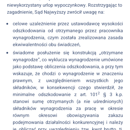
niewykorzystany urlop wypoczynkowy. Rozstrzygając to
zagadnienie, Sąd Najwyższy zwrócił uwagę na:
celowe uzależnienie przez ustawodawcę wysokości
odszkodowania od otrzymanego przez pracownika
wynagrodzenia, czym została zrealizowana zasada
ekwiwalentności obu świadczeń,
świadome posłużenie się konstrukcją „otrzymane
wynagrodze”, co wyklucza wynagrodzenie umówione
jako podstawę obliczenia odszkodowania, a przy tym
wskazuje, że chodzi o wynagrodzenie w znaczeniu
prawnym, z uwzględnieniem wszystkich jego
składników, w konsekwencji czego stwierdził, że
2
minimalne odszkodowanie z art. 101
§ 3 k.p.
stanowi sumę otrzymanych (a nie uśrednionych)
składników wynagrodzenia za pracę w okresie
równym okresowi obowiązywania zakazu
podejmowania działalności konkurencyjnej i należy
je obliczać przy uwzględnieniu tzw. kwot brutto, tj.