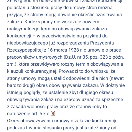
Ze względu na odesłanie w kwestii zakazu konkurencji
po ustaniu stosunku pracy do umowy stron można
przyjąć, że strony mogą dowolnie określić czas trwania
zakazu. Kodeks pracy nie wskazuje bowiem
maksymalnego terminu obowiązywania zakazu
konkurencji – w przeciwieństwie na przykład do
nieobowiązującego już rozporządzenia Prezydenta
Rzeczypospolitej z 16 marca 1928 r. o umowie o pracę
pracowników umysłowych (Dz.U. nr 35, poz. 323 z późn.
zm.), które przewidywało roczny termin obowiązywania
klauzuli konkurencyjnej. Prowadzi to do wniosku, że
strony umowy mogą ustalić odpowiedni dla nich (nawet
bardzo długi) okres obowiązywania zakazu. W doktrynie
istnieją poglądy, że ustalenie zbyt długiego okresu
obowiązywania zakazu należałoby uznać za sprzeczne
z zasadą wolności pracy oraz że stanowiłoby to
naruszenie art. 5 k.c.
[8]
Okres obowiązywania umowy o zakazie konkurencji
podczas trwania stosunku pracy jest uzależniony od